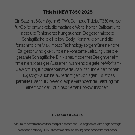
Titleist NEW T350 2025
Ein Satz mit 6 Schlägern (5-PW). Der neue Titleist T350 wurde
für Golfer entwickelt, die maximale Weite, hohen Ballstart und
absolute Fehlerverzeihung suchen. Die geschmiedete
Schlagfläche, die Hollow-Body-Konstruktion und die
fortschrittliche Max Impact Technology sorgen für eine hohe
Ballgeschwindigkeit und eine konstante Leistung über die
gesamte Schlagfläche. Ein klares, modernes Design verleiht
ihm ein erstklassiges Aussehen, während die geteilte Wolfram-
Gewichtung für bemerkenswerte Stabilität und einen hohen
Flug sorgt - auch bei außermittigen Schlägen. Es ist das
perfekte Eisen für Spieler, die spielverändernde Leistung mit
einem von der Tour inspirierten Look wünschen.
Pure Good Looks
Maximum performance with a sharper appearance. Re-engineered with a high-strength
steel face and body, T350 presents a sleeker-looking head shape that houses a