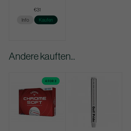
€31
Info
Kaufen
Andere kauften...
4 FOR 3