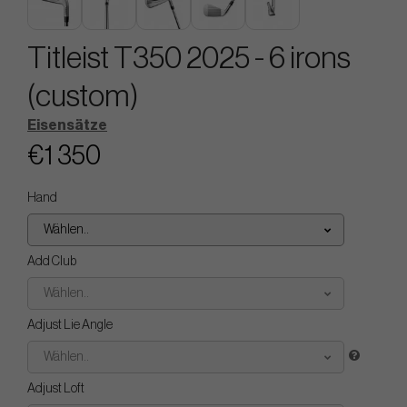
Titleist T350 2025 - 6 irons
(custom)
Eisensätze
€1 350
Hand
Wählen..
Add Club
Wählen..
Adjust Lie Angle
Wählen..
Adjust Loft