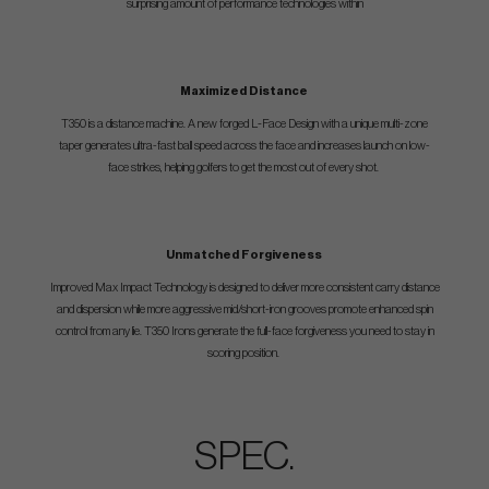
surprising amount of performance technologies within
Maximized Distance
T350 is a distance machine. A new forged L-Face Design with a unique multi-zone
taper generates ultra-fast ball speed across the face and increases launch on low-
face strikes, helping golfers to get the most out of every shot.
Unmatched Forgiveness
Improved Max Impact Technology is designed to deliver more consistent carry distance
and dispersion while more aggressive mid/short-iron grooves promote enhanced spin
control from any lie. T350 Irons generate the full-face forgiveness you need to stay in
scoring position.
SPEC.