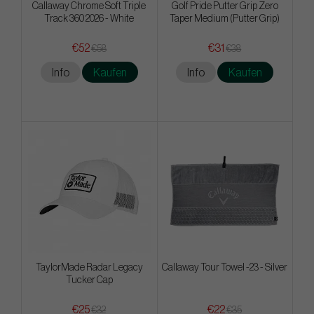
Callaway Chrome Soft Triple
Golf Pride Putter Grip Zero
Track 360 2026 - White
Taper Medium (Putter Grip)
€52
€31
€58
€38
Info
Kaufen
Info
Kaufen
TaylorMade Radar Legacy
Callaway Tour Towel -23 - Silver
Tucker Cap
€25
€22
€32
€35