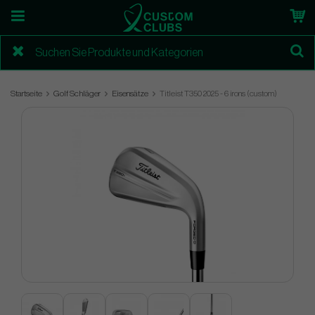
Startseite
Golf Schläger
Eisensätze
Titleist T350 2025 - 6 irons (custom)