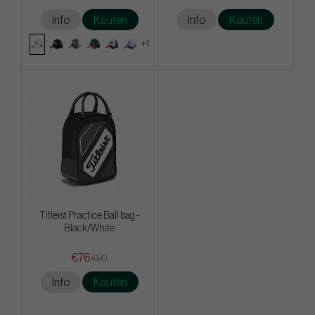
Info
Kaufen
Info
Kaufen
+1
Titleist Practice Ball bag -
Black/White
€76
€90
Info
Kaufen