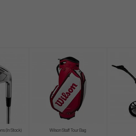
ns (In Stock)
Wilson Staff Tour Bag