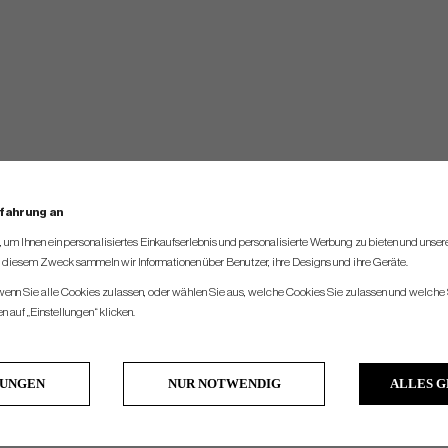
rfahrung an
um Ihnen ein personalisiertes Einkaufserlebnis und personalisierte Werbung zu bieten und unse
u diesem Zweck sammeln wir Informationen über Benutzer, ihre Designs und ihre Geräte.
 wenn Sie alle Cookies zulassen, oder wählen Sie aus, welche Cookies Sie zulassen und welche 
 auf „Einstellungen“ klicken.
LUNGEN
NUR NOTWENDIG
ALLES 