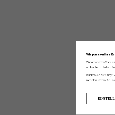
Wir passen Ihre E
Wir verwenden Cookies, 
und sicher zu halten. Z
Klicken Sie auf „Okay“,
möchten, indem Sie unten
EINSTEL