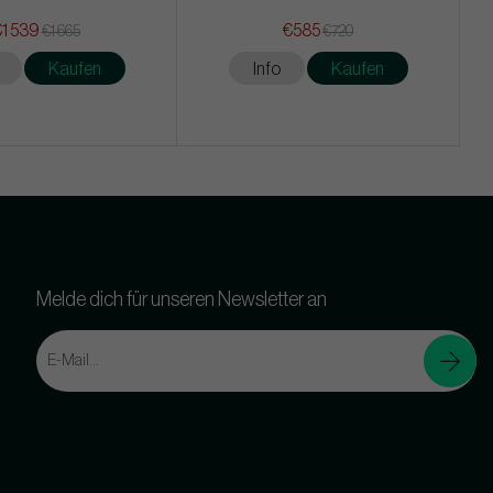
1 539
€585
€1 665
€720
Kaufen
Info
Kaufen
Melde dich für unseren Newsletter an