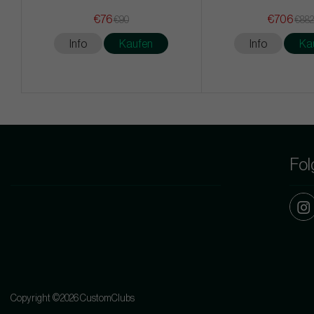
€76
€706
€90
€88
Info
Kaufen
Info
Ka
Fol
Copyright ©2026 CustomClubs