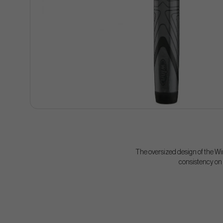
The oversized design of the Wi
consistency on 