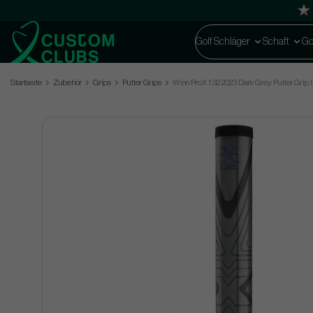
Golf Schläger
Schaft
Go
Startseite
Zubehör
Grips
Putter Grips
Winn ProX 1.32 2023 Dark Grey Putter Grip (