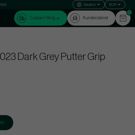
 250€
Deutsch
EUR
0
Custom Fitting
Kundendienst
023 Dark Grey Putter Grip
gen