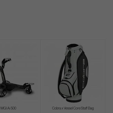
MGI Ai 500
Cobra x Vessel Core Staff Bag