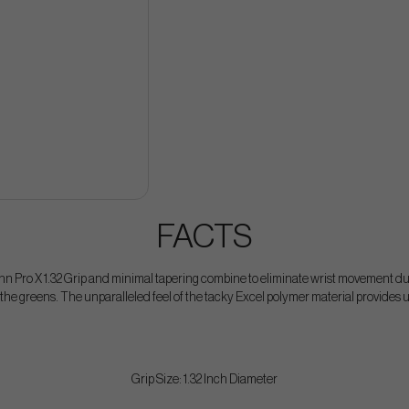
FACTS
nn Pro X 1.32 Grip and minimal tapering combine to eliminate wrist movement dur
the greens. The unparalleled feel of the tacky Excel polymer material provides u
Grip Size: 1.32 Inch Diameter