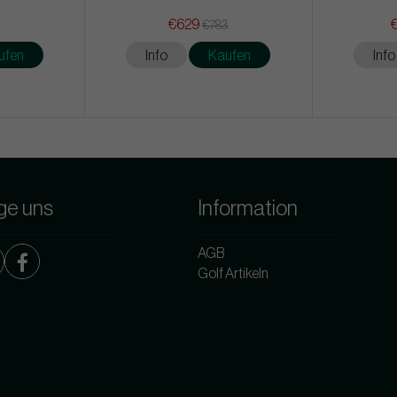
€629
€
2
€783
ufen
Info
Kaufen
Info
ge uns
Information
AGB
Golf Artikeln