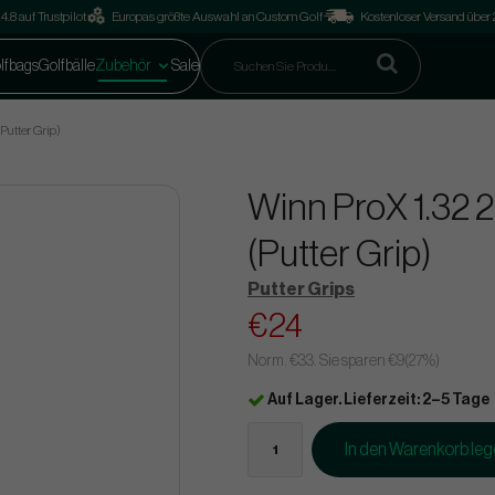
4.8 auf Trustpilot
Europas größte Auswahl an Custom Golf
Kostenloser Versand über
lfbags
Golfbälle
Zubehör
Sale
Putter Grip)
Winn ProX 1.32 2
(Putter Grip)
Putter Grips
€24
Norm.
€33
. Sie sparen
€9
(
27
%)
Auf Lager. Lieferzeit: 2–5 Tage
In den Warenkorb le