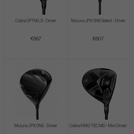
Cobra OPTM LS - Driver
Mizuno JPX ONE Select - Driver
€567
€607
Mizuno JPX ONE - Driver
Cobra KING TEC MD - Mini Driver