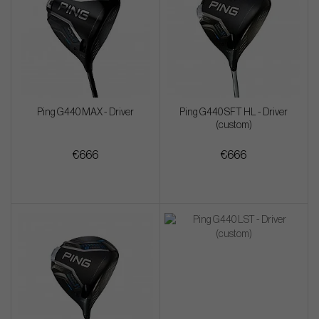
Ping G440 MAX - Driver
Ping G440 SFT HL - Driver
(custom)
€666
€666