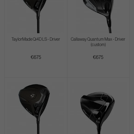
TaylorMade Qi4D LS - Driver
Callaway Quantum Max - Driver
(custom)
€675
€675