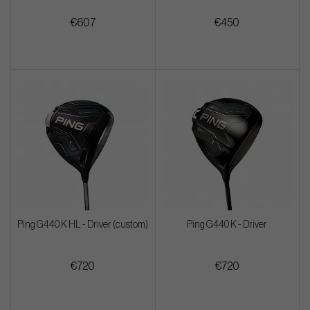
€607
€450
Ping G440 K HL - Driver (custom)
Ping G440 K - Driver
€720
€720