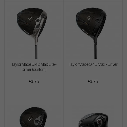
TaylorMade Qi4D Max Lite -
TaylorMade Qi4D Max - Driver
Driver (custom)
€675
€675