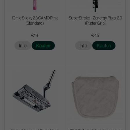
IOmic Sticky 2.3 CAMO Pink
SuperStroke - Zenergy Pistol 2.0
(Standard)
(Putter Grip)
€19
€45
Info
Kaufen
Info
Kaufen