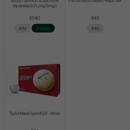
Scotty Cameron Studio Style
PXG Whiteout Mallet Headcover
Squareback 2 Long Design
€540
€45
Info
Kaufen
Info
TaylorMade SpeedSoft - White