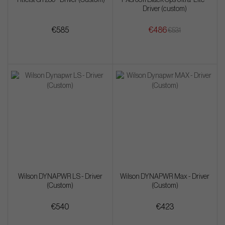
Titleist GT280 - Driver (Custom)
PXG 0311 Black Ops Ultra-Lite -
Driver (custom)
€585
€486
€531
Wilson DYNAPWR LS - Driver
Wilson DYNAPWR Max - Driver
(Custom)
(Custom)
€540
€423