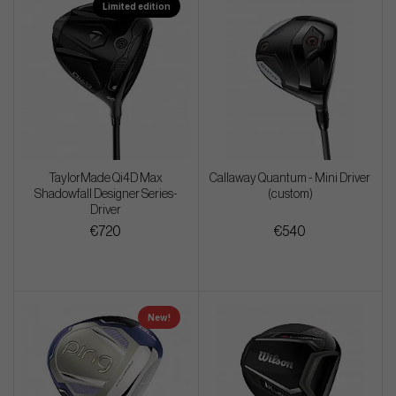
Limited edition
TaylorMade Qi4D Max
Callaway Quantum - Mini Driver
Shadowfall Designer Series-
(custom)
Driver
€720
€540
New!