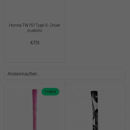
Honma TW 757 Type-S - Driver
(custom)
€751
Andere kauften...
7 FOR 6