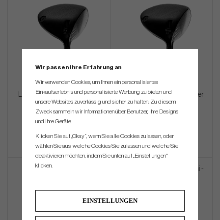
Wir passen Ihre Erfahrung an
Wir verwenden Cookies, um Ihnen ein personalisiertes
Einkaufserlebnis und personalisierte Werbung zu bieten und
LA Golf - FACE ID: 9-9 - Driver
LA Golf - FACE ID: 10-10 - Driver
unsere Websites zuverlässig und sicher zu halten. Zu diesem
(custom)
(custom)
Zweck sammeln wir Informationen über Benutzer, ihre Designs
und ihre Geräte.
€747
€747
Klicken Sie auf „Okay“, wenn Sie alle Cookies zulassen, oder
wählen Sie aus, welche Cookies Sie zulassen und welche Sie
deaktivieren möchten, indem Sie unten auf „Einstellungen“
klicken.
EINSTELLUNGEN