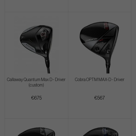
Callaway Quantum Max D - Driver
Cobra OPTM MAX-D - Driver
(custom)
€675
€567