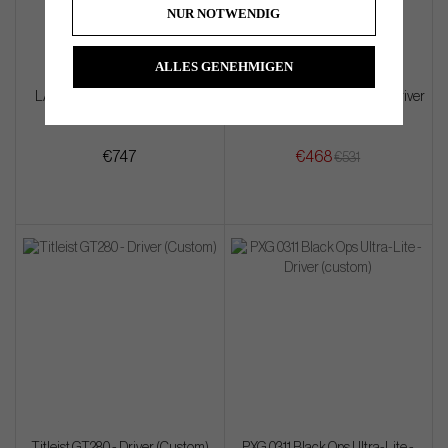
NUR NOTWENDIG
ALLES GENEHMIGEN
LA Golf - FACE ID: 12-11 - Driver
TaylorMade R7 Quad Mini - Driver
(custom)
€747
€468
€531