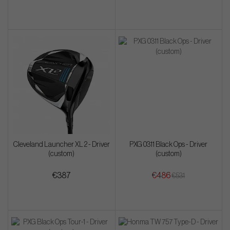
Cleveland Launcher XL 2 - Driver
PXG 0311 Black Ops - Driver
(custom)
(custom)
€387
€486
€531