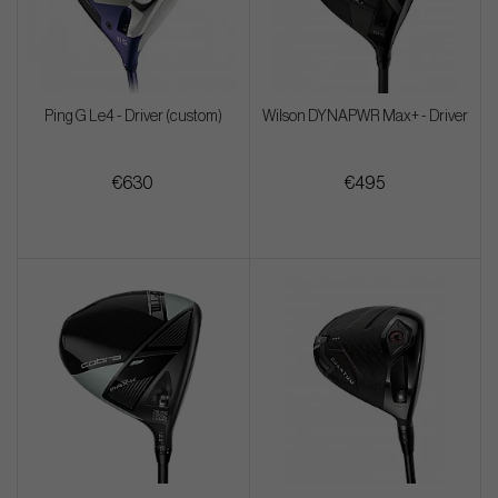
Ping G Le4 - Driver (custom)
Wilson DYNAPWR Max+ - Driver
€630
€495