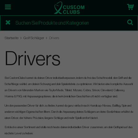
Startseite
Golf Schläger
Drivers
Drivers
Bei CustomClubs kannst du deinen Driver individuell anpassen, indem du frei das Schaftmodell, den Griff und die
Schaftlänge wählst, um deinen Schwung und dein Spielerlebnis zu optimieren. Wir bieten eine komplette Auswahl
an Drivern von führenden Marken wie TaylorMade, Titleist, Mizuno, Cobra, Srixon, Cleveland, Callaway,
Honma & PXG, mit Anpassungsoptionen, die in herkömmlichen Geschäften oft nicht verfügbar sind.
Um den passenden Driver für dich zu finden, kannst du ganz einfach nach Handicap-Niveau, Ballflug, Spin und
anderen wichtigen Eigenschaften filtern. Durch die Anpassung deines Schlägers an deine Bedürfnisse erhältst du
einen Driver, der höhere Präzision, längere Schläge und mehr Spielkomfort bietet.
Entdecke unser Sortiment und stelle noch heute deinen individuellen Driver zusammen, um dein Golfspiel auf das
nächste Level zu heben.