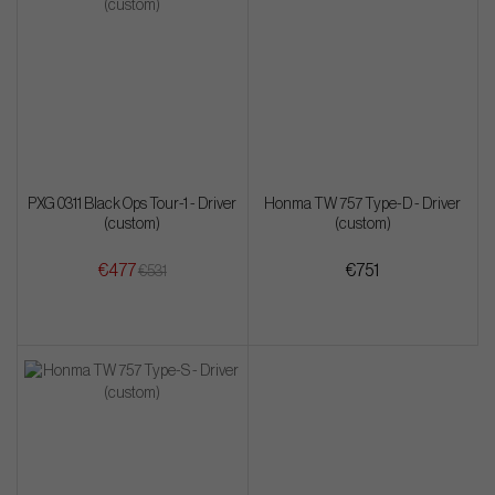
PXG 0311 Black Ops Tour-1 - Driver
Honma TW 757 Type-D - Driver
(custom)
(custom)
€477
€751
€531