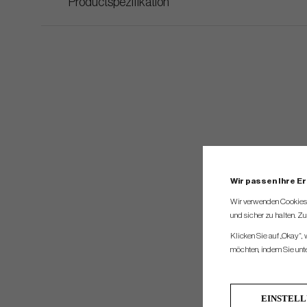
Productspezifikation
Wir passen Ihre E
Wir verwenden Cookies, 
und sicher zu halten. Z
Klicken Sie auf „Okay“,
möchten, indem Sie unten
EINSTEL