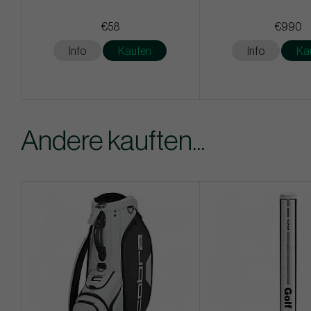
€58
€990
Info
Kaufen
Info
Ka
Andere kauften...