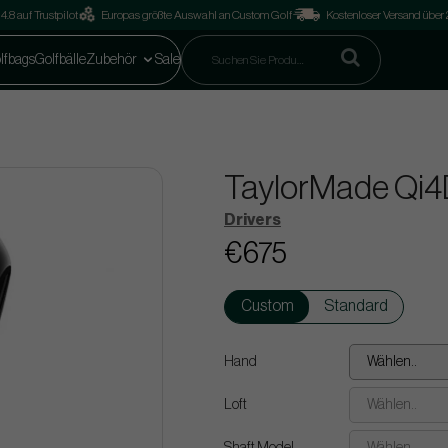
4.8 auf Trustpilot
Europas größte Auswahl an Custom Golf
Kostenloser Versand über
lfbags
Golfbälle
Zubehör
Sale
TaylorMade Qi4D
Drivers
€675
Custom
Standard
Hand
Wählen..
Loft
Wählen..