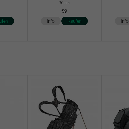
70mm
€9
ufen
Info
Kaufen
Info