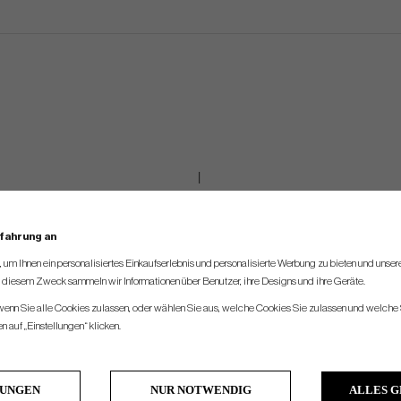
rfahrung an
um Ihnen ein personalisiertes Einkaufserlebnis und personalisierte Werbung zu bieten und unse
u diesem Zweck sammeln wir Informationen über Benutzer, ihre Designs und ihre Geräte.
 wenn Sie alle Cookies zulassen, oder wählen Sie aus, welche Cookies Sie zulassen und welche 
 auf „Einstellungen“ klicken.
LUNGEN
NUR NOTWENDIG
ALLES 