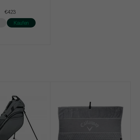
€423
Kaufen