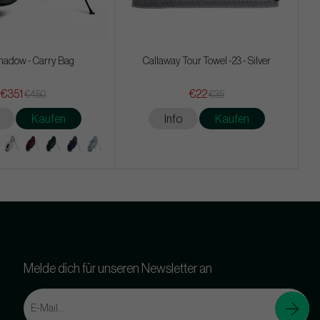
hadow - Carry Bag
Callaway Tour Towel -23 - Silver
€351
€22
€450
€35
Kaufen
Info
Kaufen
Melde dich für unseren Newsletter an