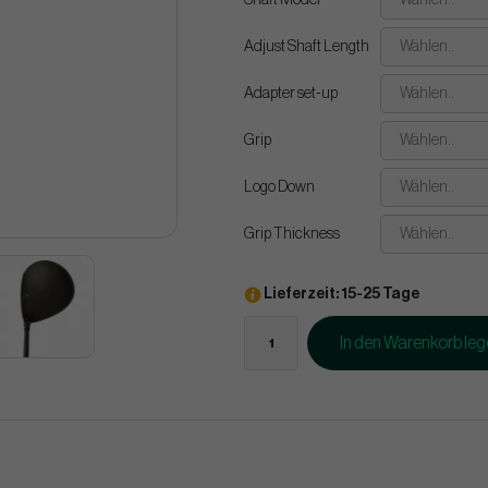
Shaft Model
Wählen..
Adjust Shaft Length
Wählen..
Adapter set-up
Wählen..
Grip
Wählen..
Logo Down
Wählen..
Grip Thickness
Wählen..
Lieferzeit: 15-25 Tage
In den Warenkorb le