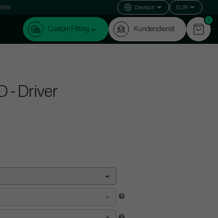
 250€
Deutsch
EUR
0
Custom Fitting
Kundendienst
 - Driver