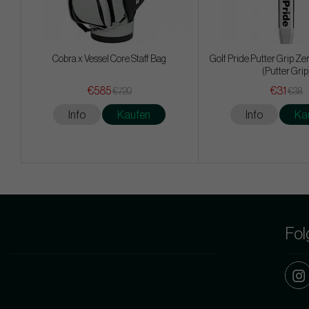
Cobra x Vessel Core Staff Bag
Golf Pride Putter Grip Ze
(Putter Grip
€585
€31
€720
€38
Info
Kaufen
Info
Ka
Fol