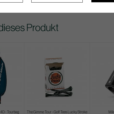
dieses Produkt
i4D - Tourbag
The Gimme Tour - Golf Tees Lucky Stroke
Mil