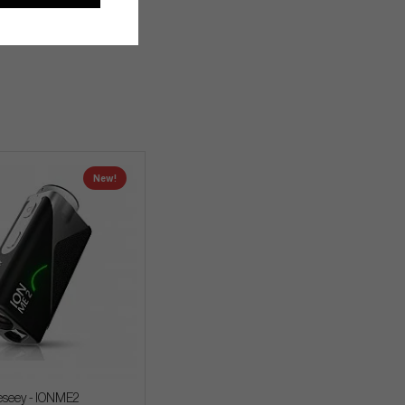
New!
eseey - IONME2