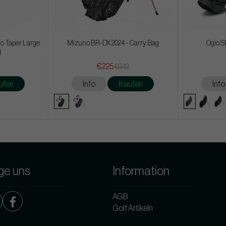
ro Taper Large
Mizuno BR-DX 2024 - Carry Bag
Ogio S
)
€225
€342
ufen
Info
Kaufen
Info
ge uns
Information
AGB
Golf Artikeln