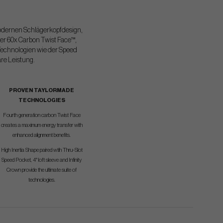
odernen Schlägerkopfdesign,
der 60x Carbon Twist Face™,
Technologien wie der Speed
are Leistung.
PROVEN TAYLORMADE
TECHNOLOGIES
Fourth generation carbon Twist Face
creates a maximum energy transfer with
enhanced alignment benefits.
High Inertia Shape paired wtih Thru-Slot
Speed Pocket, 4° loft sleeve and Infinity
Crown provide the ultimate suite of
technologies.