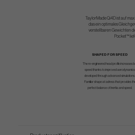
TaylorMade Qi4D ist auf ma
das ein optimales Gleichge
verstellbaren Gewichten d
Pocket™ lief
SHAPED FOR SPEED
The re-engineered head profile increases ba
speed thanks to improved aerodynamics
developed through advanced simulations
Familiar shape at adress that provides th
perfect balance of inertia and speed.