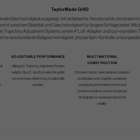
TaylorMade Qi4D
ximale Geschwindigkeit ausgelegt, mit verbesserter Aerodynamik und einem m
wicht zwischen Stabilität und Geschwindigkeit für längere Schläge bietet. Mit 
es Trajectory Adjustment Systems, einem 4° Loft-Adapter und tour-erprobten 
ert er eine konstante Ballgeschwindigkeit, präzise Spin-Kontrolle und anpassb
ADJUSTABLE PERFORMANCE
MULTI MATERIAL
CONSTRUCTION
ll
Utilizing for Trajectory Adjustment System
weights (9g x2 / 4g x2) provides the golfer
Chromium carbon, steel, aluminum, tungsten
.
our most mass efficient way to adjust fligh
and titanium work togehter seamlessly
e
and spin.
creating the perfect blend of form and
function and allows mass to be placed
strategically for maxiumum speed and
stability.