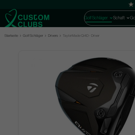
Golf Schläger
Schaft
Go
Startseite
Golf Schläger
Drivers
TaylorMade Qi4D - Driver