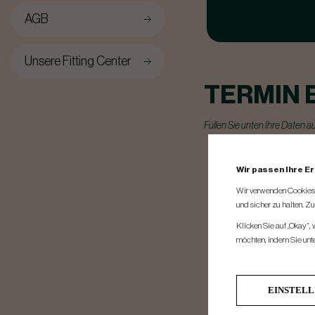
AGB
Unsere Fitting Center
TERMIN 
Füllen Sie unten Ihre Daten a
Wir passen Ihre E
Choose Fitting
Center*
Wir verwenden Cookies, 
und sicher zu halten. Z
Name*
Klicken Sie auf „Okay“,
möchten, indem Sie unten
Telefon*
Email*
EINSTEL
Nachricht