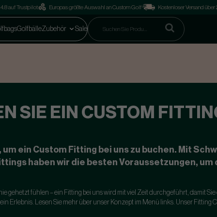
4.8 auf Trustpilot
Europas größte Auswahl an Custom Golf
Kostenloser Versand über
lfbags
Golfbälle
Zubehör
Sale
N SIE EIN CUSTOM FITTI
 um ein Custom Fitting bei uns zu buchen. Mit Sc
ittings haben wir die besten Voraussetzungen, um d
ie gehetzt fühlen – ein Fitting bei uns wird mit viel Zeit durchgeführt, damit S
ein Erlebnis. Lesen Sie mehr über unser Konzept im Menü links.
Unser Fitting 