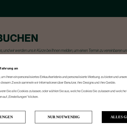
BUCHEN
us, und wir werden uns in Kürze bei Ihnen melden, um einen Termin zu vereinbaren un
rfahrung an
um Ihnen ein personalisiertes Einkaufserlebnis und personalisierte Werbung zu bieten und unse
u diesem Zweck sammeln wir Informationen über Benutzer, ihre Designs und ihre Geräte.
 wenn Sie alle Cookies zulassen, oder wählen Sie aus, welche Cookies Sie zulassen und welche 
 auf „Einstellungen“ klicken.
LUNGEN
NUR NOTWENDIG
ALLES 