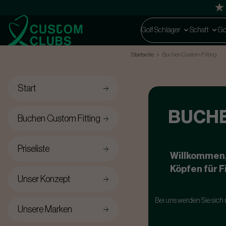
Golf Schläger
Schaft
Go
Startseite
Buchen Custom Fitting
Start
BUCHE
Buchen Custom Fitting
Priseliste
Willkommen,
Köpfen für F
Unser Konzept
Bei uns werden Sie sich n
Unsere Marken