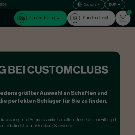
 250€
Deutsch
EUR
0
Custom Fitting
Kundendienst
NG BEI CUSTOMCLUBS
hwedens größter Auswahl an Schäften und
ie perfekten Schläger für Sie zu finden.
ie die bestmögliche Aufmerksamkeit erhalten. Unser Custom Fitting ist
Center befindet sich in Göteborg, Schweden.