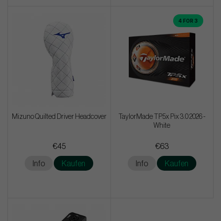
4 FOR 3
Mizuno Quilted Driver Headcover
TaylorMade TP5x Pix 3.0 2026 -
White
€45
€63
Info
Kaufen
Info
Kaufen