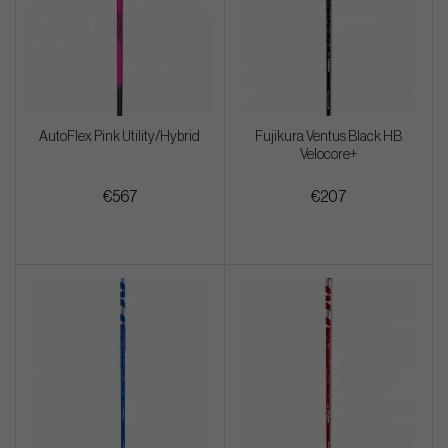
AutoFlex Pink Utility/Hybrid
Fujikura Ventus Black HB
Velocore+
€567
€207