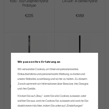
KBS - Tour Graphite Hybrid
LA Golf - A-Series Hybrid
Prototype
€225
€189
Wir passen Ihre Erfahrung an
Wir verwenden Cookies, um Ihnen ein personalisiertes
Einkaufserlebnis und personalisierte Werbung zu bieten und
unsere Websites zuverlässig und sicher zu halten. Zu diesem
Zweck sammeln wir Informationen über Benutzer, ihre Designs
Mitsubishi C6 Black Hybrid
Mitsubishi MMT Hybrid
und ihre Geräte.
Klicken Sie auf „Okay“, wenn Sie alle Cookies zulassen, oder
wählen Sie aus, welche Cookies Sie zulassen und welche Sie
€76
€126
deaktivieren möchten, indem Sie unten auf „Einstellungen“