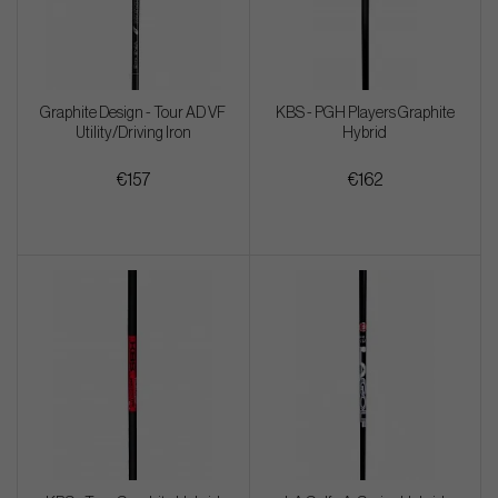
Graphite Design - Tour AD VF
KBS - PGH Players Graphite
Utility/Driving Iron
Hybrid
€157
€162