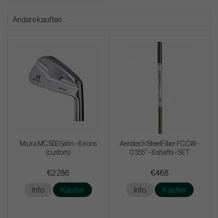
Andere kauften...
Miura MC 502 Satin - 6 irons
Aerotech SteelFiber FC CW -
(custom)
0.355" - 6 shafts - SET
€2 286
€468
Info
Kaufen
Info
Kaufen