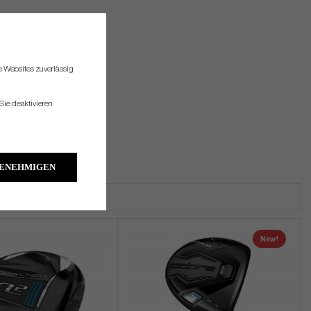
re Websites zuverlässig
Sie deaktivieren
GENEHMIGEN
New!