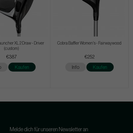
uncher XL 2 Draw - Driver
Cobra Baffler Women's - Fairwaywood
(custom)
€387
€252
o
Kaufen
Info
Kaufen
Melde dich für unseren Newsletter an