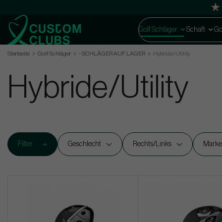
Golf Schläger
Schaft
Go
Startseite
Golf Schläger
- SCHLÄGER AUF LAGER
Hybride/Utility
Hybride/Utility
Filter
Geschlecht
Rechts/Links
Mark