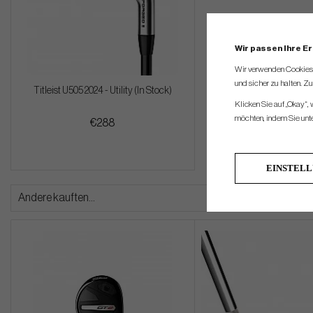
Wir passen Ihre E
Wir verwenden Cookies, 
und sicher zu halten. Z
Titleist U505 2024 - Utility (In Stock)
Klicken Sie auf „Okay“,
möchten, indem Sie unten
€288
EINSTEL
Andere kauften...