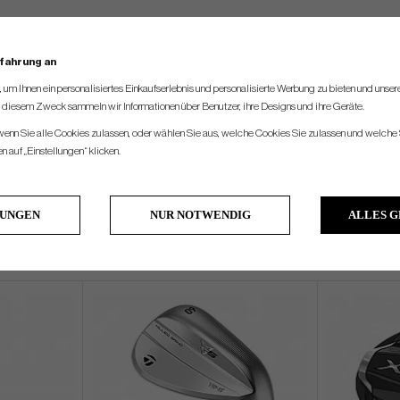
rfahrung an
um Ihnen ein personalisiertes Einkaufserlebnis und personalisierte Werbung zu bieten und unse
u diesem Zweck sammeln wir Informationen über Benutzer, ihre Designs und ihre Geräte.
 wenn Sie alle Cookies zulassen, oder wählen Sie aus, welche Cookies Sie zulassen und welche 
 auf „Einstellungen“ klicken.
LUNGEN
NUR NOTWENDIG
ALLES 