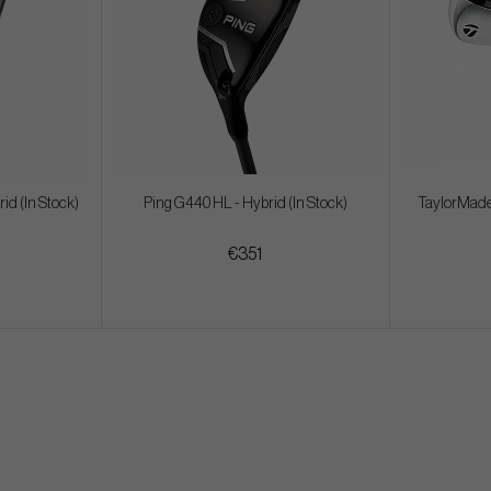
id (In Stock)
Ping G440 HL - Hybrid (In Stock)
TaylorMade 
€351