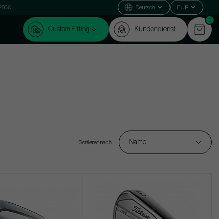
 250€
Deutsch
EUR
0
Custom Fitting
Kundendienst
Name
Sortieren nach