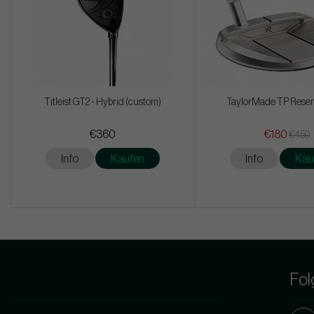
Titleist GT2 - Hybrid (custom)
TaylorMade TP Reser
€360
€180
€450
Info
Kaufen
Info
Kau
Fol