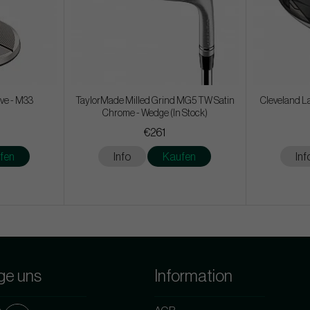
ve - M33
TaylorMade Milled Grind MG5 TW Satin
Cleveland La
Chrome - Wedge (In Stock)
€261
fen
Info
Kaufen
Inf
ge uns
Information