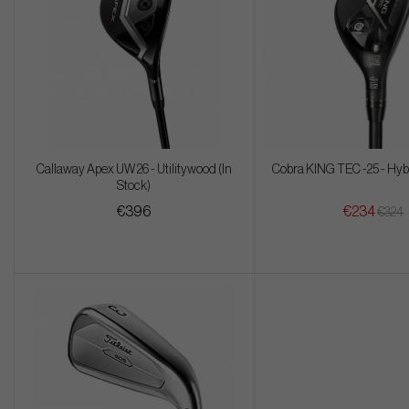
Callaway Apex UW 26 - Utilitywood (In
Cobra KING TEC -25 - Hybr
Stock)
€396
€234
€324