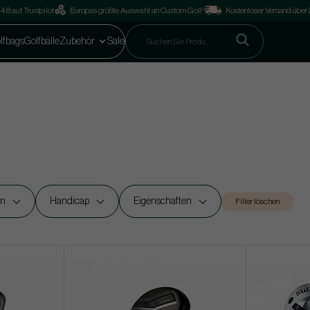
4.8 auf Trustpilot
Europas größte Auswahl an Custom Golf
Kostenloser Versand über
lfbags
Golfbälle
Zubehör
Sale
en
Handicap
Eigenschaften
Filter löschen