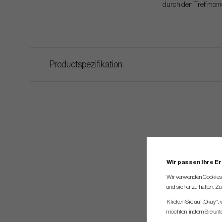
durch den Treffmom
Productspezifikation
Wir passen Ihre E
Wir verwenden Cookies, 
und sicher zu halten. Z
Klicken Sie auf „Okay“,
möchten, indem Sie unten