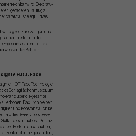
ter erreichbar wird. Die draw-
eren, geraderen Ballflug zu
er darauf ausgelegt, Drives
eschwindigkeit zu erzeugen und
lagflächenmuster, um die
re Ergebnisse zu ermöglichen.
uenerweckendes Setup mit
signte H.O.T. Face
signte H.O.T. Face Technologie
iables Schlagflächenmuster, um
rtoleranz über die gesamte
e zu erhöhen. Dadurch bleiben
digkeit und Konstanz auch bei
erhalb des Sweet Spots besser
 Golfer, die einfachere Distanz
ssigere Performance suchen,
affler Fehlertoleranz genau dort,