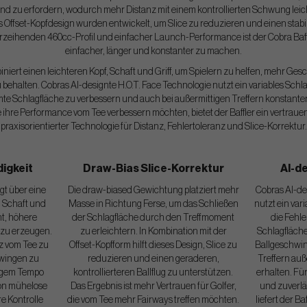
d zu erfordern, wodurch mehr Distanz mit einem kontrollierten Schwung leich
Offset-Kopfdesign wurden entwickelt, um Slice zu reduzieren und einen stabil
erzeihenden 460cc-Profil und einfacher Launch-Performance ist der Cobra Baffl
einfacher, länger und konstanter zu machen.
iniert einen leichteren Kopf, Schaft und Griff, um Spielern zu helfen, mehr G
zu behalten. Cobras AI-designte H.O.T. Face Technologie nutzt ein variables Sch
mte Schlagfläche zu verbessern und auch bei außermittigen Treffern konstante
die ihre Performance vom Tee verbessern möchten, bietet der Baffler ein vertra
praxisorientierter Technologie für Distanz, Fehlertoleranz und Slice-Korrektur.
igkeit
Draw-Bias Slice-Korrektur
AI-de
ügt über eine
Die draw-biased Gewichtung platziert mehr
Cobras AI-de
, Schaft und
Masse in Richtung Ferse, um das Schließen
nutzt ein var
ht, höhere
der Schlagfläche durch den Treffmoment
die Fehle
 zu erzeugen.
zu erleichtern. In Kombination mit der
Schlagfläch
nz vom Tee zu
Offset-Kopfform hilft dieses Design, Slice zu
Ballgeschwin
hwingen zu
reduzieren und einen geraderen,
Treffern auß
higem Tempo
kontrollierteren Ballflug zu unterstützen.
erhalten. Für
ion mühelose
Das Ergebnis ist mehr Vertrauen für Golfer,
und zuverlä
e Kontrolle
die vom Tee mehr Fairways treffen möchten.
liefert der B