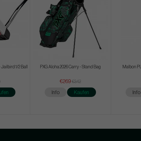
ailbird 1/2 Ball
PXG Aloha 2026 Carry - Stand Bag
Malbon PU
€269
0
€342
ufen
Info
Kaufen
Info