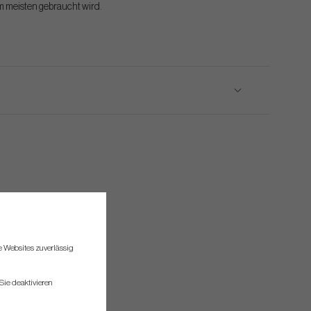
m meisten gebraucht wird.
re Websites zuverlässig
Sie deaktivieren