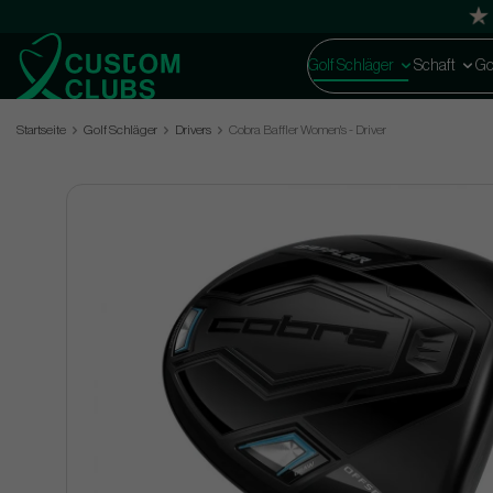
Golf Schläger
Schaft
Go
Startseite
Golf Schläger
Drivers
Cobra Baffler Women's - Driver