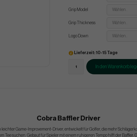
Grip Model
Wählen..
Grip Thickness
Wählen..
Logo Down
Wählen..
Lieferzeit: 10-15 Tage
In den Warenkorb le
Cobra Baffler Driver
 ein leichter Game-Improvement-Driver, entwickelt für Golfer, die mehr Schläger
m Tee suchen. Gebaut für Spieler mit einem ruhigeren Tempo hilft der Baffler,