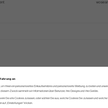
ent.
wo sie a
rfahrung an
um Ihnen ein personalisiertes Einkaufserlebnis und personalisierte Werbung zu bieten und unse
u diesem Zweck sammeln wir Informationen über Benutzer, ihre Designs und ihre Geräte.
 wenn Sie alle Cookies zulassen, oder wählen Sie aus, welche Cookies Sie zulassen und welche 
 auf „Einstellungen“ klicken.