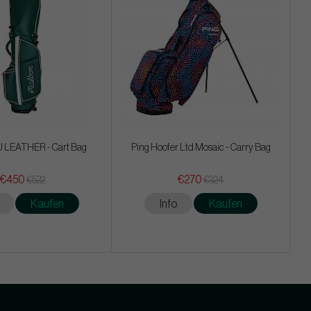
 LEATHER - Cart Bag
Ping Hoofer Ltd Mosaic - Carry Bag
€450
€270
€522
€324
Kaufen
Info
Kaufen