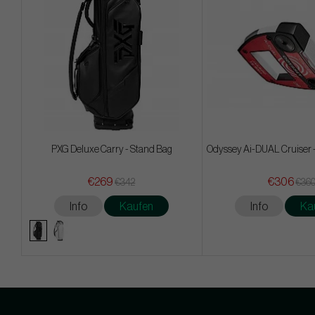
PXG Deluxe Carry - Stand Bag
Odyssey Ai-DUAL Cruiser - J
€269
€306
€342
€36
Info
Kaufen
Info
Ka