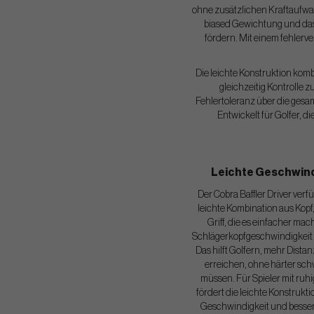
ohne zusätzlichen Kraftaufwan
biased Gewichtung und das 
fördern. Mit einem fehlerv
Die leichte Konstruktion komb
gleichzeitig Kontrolle 
Fehlertoleranz über die gesa
Entwickelt für Golfer, 
Leichte Geschwind
Der Cobra Baffler Driver verf
leichte Kombination aus Kopf
Griff, die es einfacher mac
Schlägerkopfgeschwindigkeit
Das hilft Golfern, mehr Dista
erreichen, ohne härter sc
müssen. Für Spieler mit ru
fördert die leichte Konstrukt
Geschwindigkeit und besser