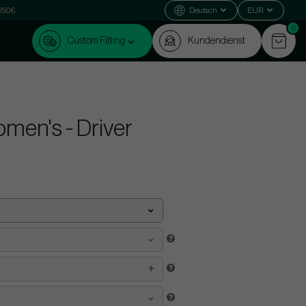
 250€
Deutsch
EUR
0
Custom Fitting
Kundendienst
men's - Driver