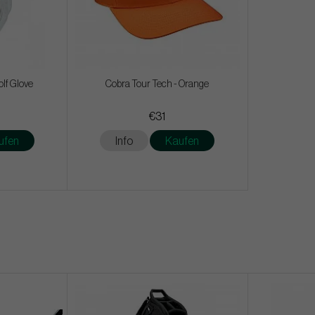
lf Glove
Cobra Tour Tech - Orange
€31
ufen
Info
Kaufen