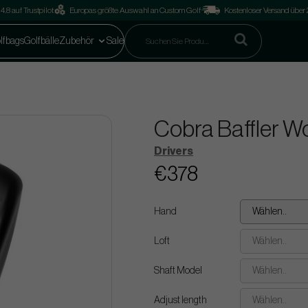
4.8 auf Trustpilot
Europas größte Auswahl an Custom Golf
Kostenloser Versand über
lfbags
Golfbälle
Zubehör
Sale
Cobra Baffler Wo
Drivers
€378
Hand
Wählen..
Loft
Wählen..
Shaft Model
Wählen..
Adjust length
Wählen..