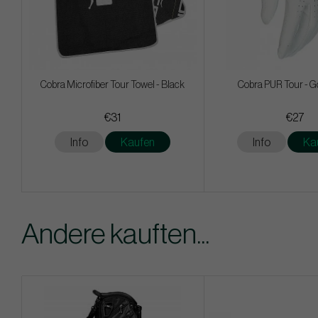
Cobra Microfiber Tour Towel - Black
Cobra PUR Tour - Go
€31
€27
Info
Kaufen
Info
Ka
Andere kauften...