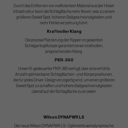
Durch das Entfernen von ineffizientem Material aus der Hosel-
Infrastruktur kann die Schlagfläche mehr flexen, was zu einem
größeren Sweet Spot, höheren Ballgeschwindigkeiten und
mehr Fehlerverzeihung führt.
Kraftvoller Klang
Die präzise Platzierung der Rippen im gesamten
Schlägerkopfkörper garantiert einen kraftvollen,
ansprechenden Klang.
PKR-360
Unser KI-gesteuerter PKR-360 verfügt über eine erhöhte
Anzahl optimierbarer Schlagflächen- und Körperpositionen,
die für jedes Driver-Design einzigartig sind, um einen größeren
Sweet Spot zu schaffen und höhere Ballgeschwindigkeiten
überall auf der Schlagfläche zu erzielen.
Wilson DYNAPWR LS
Der neue Wilson DYNAPWR LS - Optimierte aerodynamische