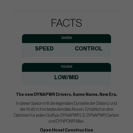
FACTS
Qualities:
SPEED
CONTROL
Hcp-level:
LOW/MID
The new DYNAPWR Drivers. Same Name. New Era.
In dieser Saison tritt die legendäre Dynastie der Distanz und
der Kraft in ihre bedeutendste Ära ein. Erhältlich in drei
Optionen für jeden Golftyp: DYNAPWR LS, DYNAPWR Carbon
und DYNPOWR Max.
Open Hosel Construction