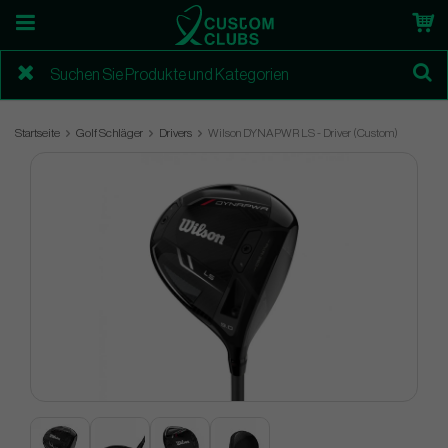
Startseite
Golf Schläger
Drivers
Wilson DYNAPWR LS - Driver (Custom)