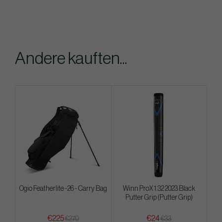
Andere kauften...
Ogio Featherlite -26 - Carry Bag
Winn ProX 1.32 2023 Black
Putter Grip (Putter Grip)
€225
€24
€270
€33