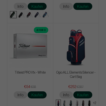
Info
Kaufen
Info
Kaufen
4 FOR 3
Titleist PRO V1x - White
Ogio ALL Elements Silencer -
Cart Bag
€54
€252
€58
€387
Info
Kaufen
Info
Kaufen
+2