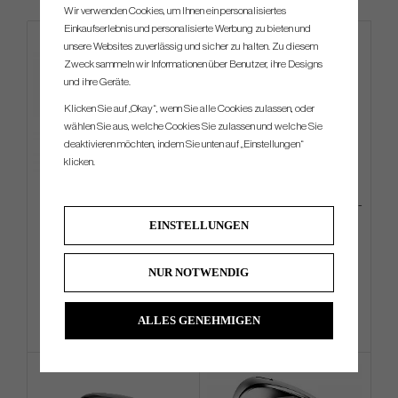
Wir verwenden Cookies, um Ihnen ein personalisiertes
Einkaufserlebnis und personalisierte Werbung zu bieten und
unsere Websites zuverlässig und sicher zu halten. Zu diesem
4 FOR 3
Zweck sammeln wir Informationen über Benutzer, ihre Designs
und ihre Geräte.
Klicken Sie auf „Okay“, wenn Sie alle Cookies zulassen, oder
wählen Sie aus, welche Cookies Sie zulassen und welche Sie
deaktivieren möchten, indem Sie unten auf „Einstellungen“
klicken.
Callaway Chrome Tour 2026
Odyssey Square 2 Square TRI-
Triple Track - White
HOT - Jailbird
EINSTELLUNGEN
€52
€531
€58
€585
NUR NOTWENDIG
Info
Kaufen
Info
Kaufen
ALLES GENEHMIGEN