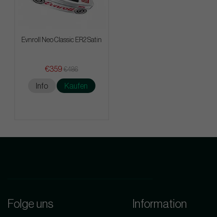
Evnroll Neo Classic ER2 Satin
€359
€486
Info
Kaufen
Folge uns
Information