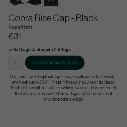
Cobra Rise Cap - Black
Caps/Hats
€31
Auf Lager. Lieferzeit: 2–5 Tage
In den Warenkorb legen
The Tour Crown Snapback Cap is one you will see on Rickie week in
and week out on TOUR. The brim has a slight curve and a classic
FlexFit 110 cap with a moisture-wicking sweatband. On the front of
the hat is a 3D embroidered Crown logo and on the back a flat
embroidered snake logo.