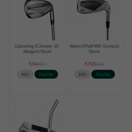
Cobra King-X Chrome - 25 -
Wilson DYNAPWR - 6 irons (In
Wedge (In Stock)
Stock)
€144
€706
€171
€882
Info
Kaufen
Info
Kaufen