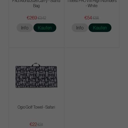
PXG Aloha 2026 Carry - Stand
Titleist PRO V1x High Numbers
Bag
- White
€269
€54
€342
€58
Info
Kaufen
Info
Kaufen
Ogio Golf Towel - Safari
€22
€31