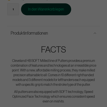
In den Warenkorb legen
Produktinformationen
FACTS
Cleveland HB SOFT Milled line of Putters provides a premium
combination of features and technologies at an irresistible price
point. With a new, affordable milling process, they make milled
precision attainable to all. Comes in 10 different righthanded
models and 3 different models for lefthanders each equipped
with a specific grip to match the stroke type of the putter.
All putters are also equipped with SOFT technology, Speed
Optimized Face Technology which ensures consistent speed
even on mishits.