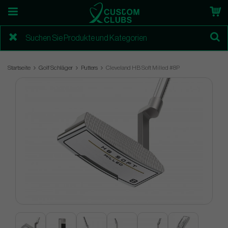
Startseite
Golf Schläger
Putters
Cleveland HB Soft Milled #8P