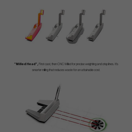
”Milled Head”,
First cast, then CNC Milled for precise weighting and crisp lines. It’s
smarter milling that reduces waste for an attainable cost.