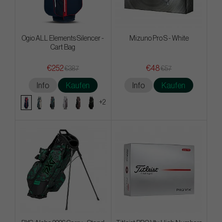
Ogio ALL Elements Silencer -
Mizuno Pro S - White
Cart Bag
€252
€48
€387
€57
Info
Kaufen
Info
Kaufen
+2