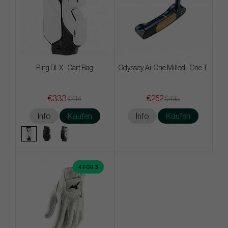
Ping DLX - Cart Bag
Odyssey Ai-One Milled - One T
€333
€252
€414
€495
Info
Kaufen
Info
Kaufen
4 FOR 3