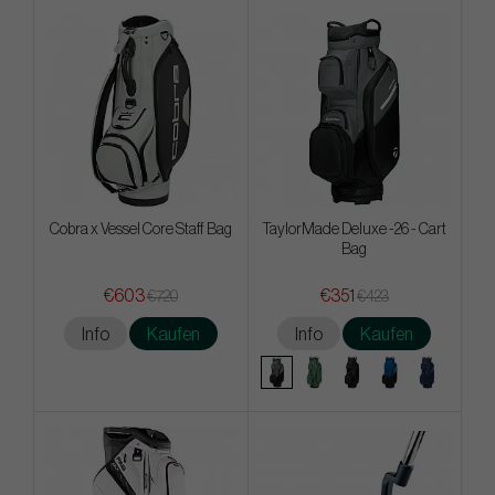
Cobra x Vessel Core Staff Bag
TaylorMade Deluxe -26 - Cart
Bag
€603
€351
€720
€423
Info
Kaufen
Info
Kaufen