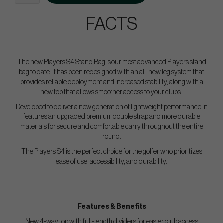
FACTS
The new Players S4 Stand Bag is our most advanced Players stand
bag to date. It has been redesigned with an all-new leg system that
provides reliable deployment and increased stability, along with a
new top that allows smoother access to your clubs.
Developed to deliver a new generation of lightweight performance, it
features an upgraded premium double strap and more durable
materials for secure and comfortable carry throughout the entire
round.
The Players S4 is the perfect choice for the golfer who prioritizes
ease of use, accessibility, and durability.
Features & Benefits
New 4-way top with full-length dividers for easier club access