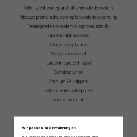
Optimized 4-way top and full-length divider system
Updated premium double strap for comfortable carrying
Redesigned stand system for improved stability
More durable materials
Integrated top handle
Magnetic tee pocket
Larger integrated hip pad
Cart strap tunnel
Premium YKK zippers
External water bottle pocket
Velcro glove patch
Wir passen Ihre Erfahrung an