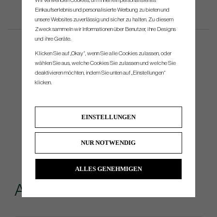
Wir verwenden Cookies, um Ihnen ein personalisiertes
Einkaufserlebnis und personalisierte Werbung zu bieten und
unsere Websites zuverlässig und sicher zu halten. Zu diesem
Zweck sammeln wir Informationen über Benutzer, ihre Designs
und ihre Geräte.
Klicken Sie auf „Okay“, wenn Sie alle Cookies zulassen, oder
wählen Sie aus, welche Cookies Sie zulassen und welche Sie
deaktivieren möchten, indem Sie unten auf „Einstellungen“
klicken.
EINSTELLUNGEN
NUR NOTWENDIG
ALLES GENEHMIGEN
Andere kauften...