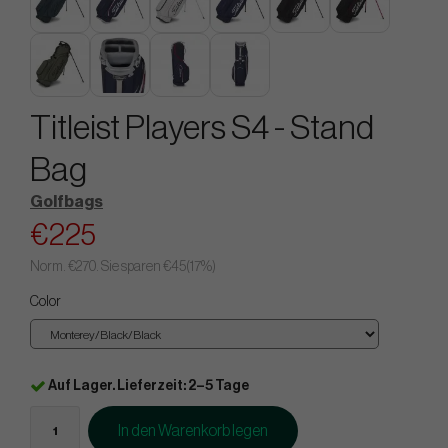
Titleist Players S4 - Stand
Bag
Golfbags
€225
Norm.
€270
. Sie sparen
€45
(
17
%)
Color
Auf Lager. Lieferzeit: 2–5 Tage
In den Warenkorb legen