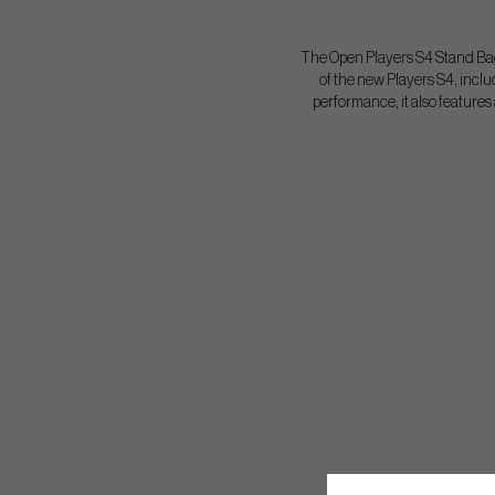
The Open Players S4 Stand Bag f
of the new Players S4, inclu
performance, it also feature