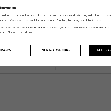
High-quality YKK zippers
rfahrung an
External water bottle pocket
um Ihnen ein personalisiertes Einkaufserlebnis und personalisierte Werbung zu bieten und unse
u diesem Zweck sammeln wir Informationen über Benutzer, ihre Designs und ihre Geräte.
Velcro glove landing patch
 wenn Sie alle Cookies zulassen, oder wählen Sie aus, welche Cookies Sie zulassen und welche 
 auf „Einstellungen“ klicken.
LUNGEN
NUR NOTWENDIG
ALLES 