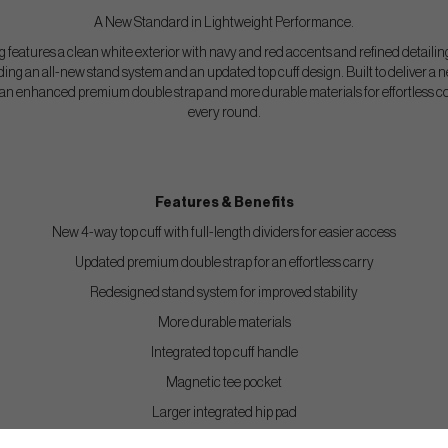
A New Standard in Lightweight Performance.
eatures a clean white exterior with navy and red accents and refined detailing. I
ding an all-new stand system and an updated top cuff design. Built to deliver a 
s an enhanced premium double strap and more durable materials for effortless 
every round.
Features & Benefits
New 4-way top cuff with full-length dividers for easier access
Updated premium double strap for an effortless carry
Redesigned stand system for improved stability
More durable materials
Integrated top cuff handle
Magnetic tee pocket
Larger integrated hip pad
Cart strap tunnel