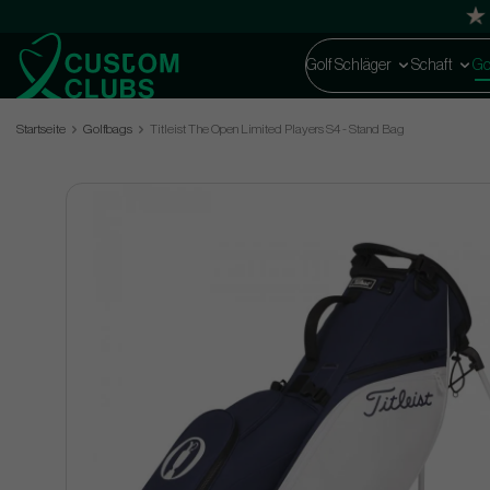
Golf Schläger
Schaft
Go
Startseite
Golfbags
Titleist The Open Limited Players S4 - Stand Bag