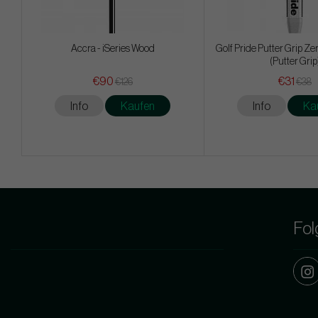
Accra - iSeries Wood
Golf Pride Putter Grip Ze
(Putter Grip
€90
€31
€126
€38
Info
Kaufen
Info
Ka
Fol