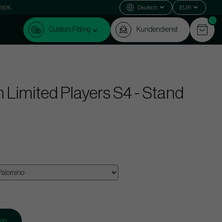
 250€
Deutsch
EUR
0
Custom Fitting
Kundendienst
n Limited Players S4 - Stand
gen