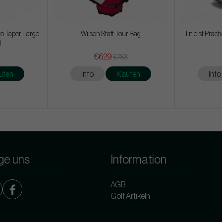
ro Taper Large
Wilson Staff Tour Bag
Titleist Prac
)
€629
€783
ufen
Info
Kaufen
Info
ge uns
Information
AGB
Golf Artikeln