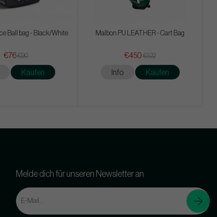
tice Ball bag - Black/White
Malbon PU LEATHER - Cart Bag
€76
€450
€90
€522
Kaufen
Info
Kaufen
Melde dich für unseren Newsletter an