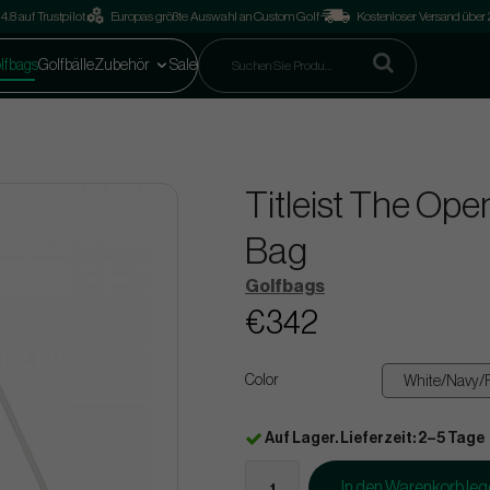
4.8 auf Trustpilot
Europas größte Auswahl an Custom Golf
Kostenloser Versand über
lfbags
Golfbälle
Zubehör
Sale
Titleist The Ope
Bag
Golfbags
€342
Color
Auf Lager. Lieferzeit: 2–5 Tage
In den Warenkorb le