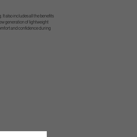
t also includes all the benefits
new generation of lightweight
comfort and confidence during