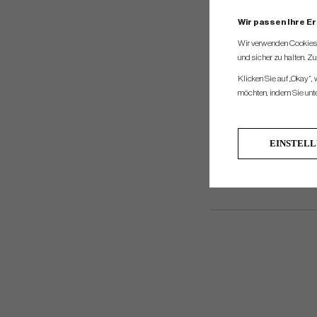
Wir passen Ihre E
Wir verwenden Cookies, 
und sicher zu halten. Z
Klicken Sie auf „Okay“,
möchten, indem Sie unten
EINSTEL