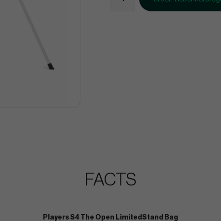
FACTS
Players S4 The Open LimitedStand Bag