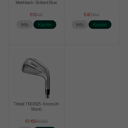
Meshback - Brilliant Blue
€18
€40
€31
€54
Info
Kaufen
Info
Kaufen
Titleist T100 2025 - 6 irons (In
Stock)
€1 169
€1 350