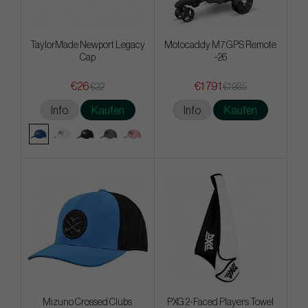
TaylorMade Newport Legacy
Motocaddy M7 GPS Remote
Cap
-26
€26
€1 791
€32
€1 935
Info
Kaufen
Info
Kaufen
Mizuno Crossed Clubs
PXG 2-Faced Players Towel