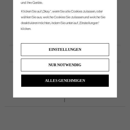
#6
30°
62°
3
und ihre Geräte.
#7
34°
62,5°
3
Klicken Sie auf „Okay“, wenn Sie alle Cookies zulassen, oder
wählen Sie aus, welche Cookies Sie zulassen und welche Sie
#8
38°
63°
3
deaktivieren möchten, indem Sie unten auf „Einstellungen“
#9
42°
63,5°
klicken.
#PW
47°
64°
3
EINSTELLUNGEN
Productspezifikation
NUR NOTWENDIG
ALLES GENEHMIGEN