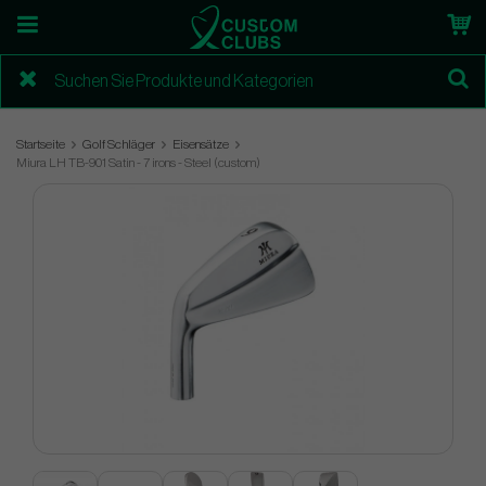
Startseite
Golf Schläger
Eisensätze
Miura LH TB-901 Satin - 7 irons - Steel (custom)