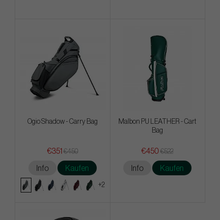
Ogio Shadow - Carry Bag
Malbon PU LEATHER - Cart
Bag
€351
€450
€450
€522
Info
Kaufen
Info
Kaufen
+2