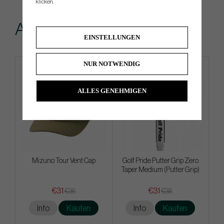
klicken.
Andere kauften...
EINSTELLUNGEN
NUR NOTWENDIG
ALLES GENEHMIGEN
Mizuno Tour Vent Cap
Golf Pride Putter Grip Zero
Taper Medium (Putter Grip)
€31
€31
€36
€38
Info
Kaufen
Info
Kaufen