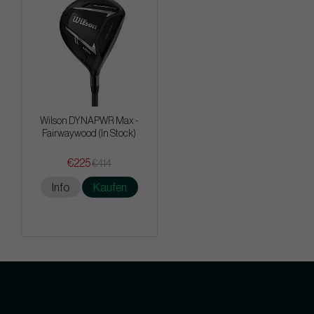
Wilson DYNAPWR Max -
Fairwaywood (In Stock)
€225
€414
Info
Kaufen