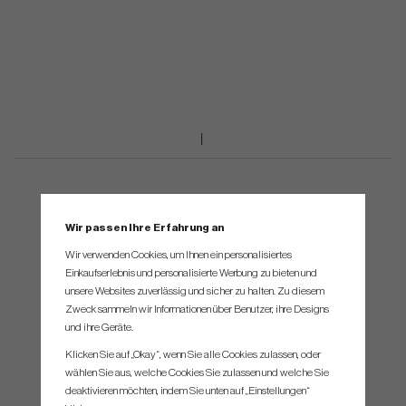
Wir passen Ihre Erfahrung an
Wir verwenden Cookies, um Ihnen ein personalisiertes
Einkaufserlebnis und personalisierte Werbung zu bieten und
unsere Websites zuverlässig und sicher zu halten. Zu diesem
Zweck sammeln wir Informationen über Benutzer, ihre Designs
und ihre Geräte.
Klicken Sie auf „Okay“, wenn Sie alle Cookies zulassen, oder
wählen Sie aus, welche Cookies Sie zulassen und welche Sie
deaktivieren möchten, indem Sie unten auf „Einstellungen“