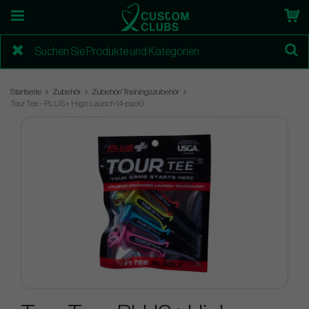
Startseite
Zubehör
Zubehör/Trainingszubehör
Tour Tee - PLUS+ High Launch (4-pack)