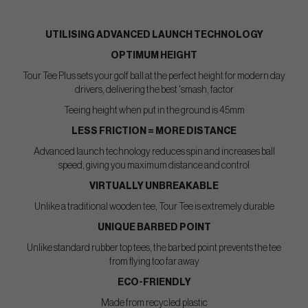
UTILISING ADVANCED LAUNCH TECHNOLOGY
OPTIMUM HEIGHT
Tour Tee Plus sets your golf ball at the perfect height for modern day
drivers, delivering the best 'smash, factor
Teeing height when put in the ground is 45mm
LESS FRICTION = MORE DISTANCE
Advanced launch technology reduces spin and increases ball
speed, giving you maximum distance and control
VIRTUALLY UNBREAKABLE
Unlike a traditional wooden tee, Tour Tee is extremely durable
UNIQUE BARBED POINT
Unlike standard rubber top tees, the barbed point prevents the tee
from flying too far away
ECO-FRIENDLY
Made from recycled plastic