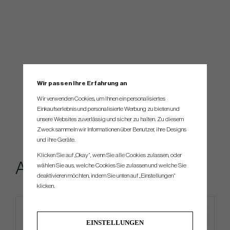
Wir passen Ihre Erfahrung an
Wir verwenden Cookies, um Ihnen ein personalisiertes
Einkaufserlebnis und personalisierte Werbung zu bieten und
unsere Websites zuverlässig und sicher zu halten. Zu diesem
Zweck sammeln wir Informationen über Benutzer, ihre Designs
und ihre Geräte.
Klicken Sie auf „Okay“, wenn Sie alle Cookies zulassen, oder
Andere kauften...
wählen Sie aus, welche Cookies Sie zulassen und welche Sie
deaktivieren möchten, indem Sie unten auf „Einstellungen“
klicken.
EINSTELLUNGEN