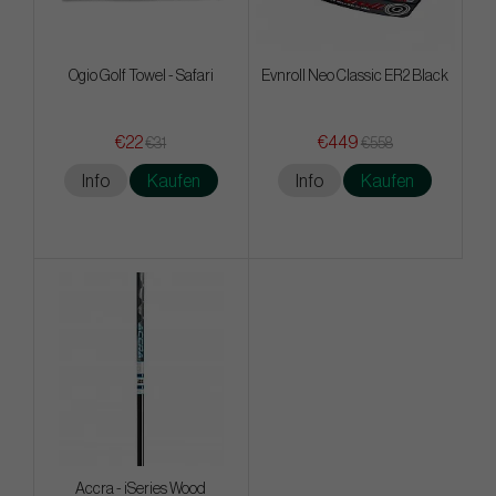
Ogio Golf Towel - Safari
Evnroll Neo Classic ER2 Black
€22
€449
€31
€558
Info
Kaufen
Info
Kaufen
Accra - iSeries Wood