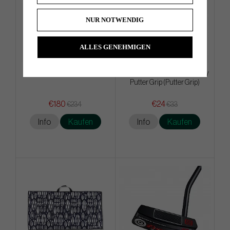
NUR NOTWENDIG
ALLES GENEHMIGEN
KBS - TD
Winn ProX 1.32 2023 Dark Grey
Putter Grip (Putter Grip)
€180
€24
€234
€33
Info
Kaufen
Info
Kaufen