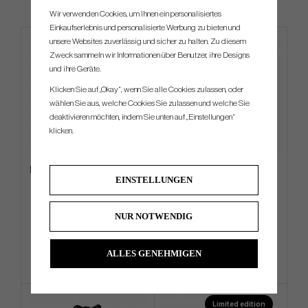
Wir verwenden Cookies, um Ihnen ein personalisiertes
Einkaufserlebnis und personalisierte Werbung zu bieten und
unsere Websites zuverlässig und sicher zu halten. Zu diesem
Zweck sammeln wir Informationen über Benutzer, ihre Designs
und ihre Geräte.
Klicken Sie auf „Okay“, wenn Sie alle Cookies zulassen, oder
wählen Sie aus, welche Cookies Sie zulassen und welche Sie
deaktivieren möchten, indem Sie unten auf „Einstellungen“
klicken.
PXG Aloha 2026 Carry - Stand
TaylorMade R7 Quad Mini -
EINSTELLUNGEN
Bag
Driver
€269
€468
€342
€531
NUR NOTWENDIG
Info
Kaufen
Info
Kaufen
ALLES GENEHMIGEN
Limited edition