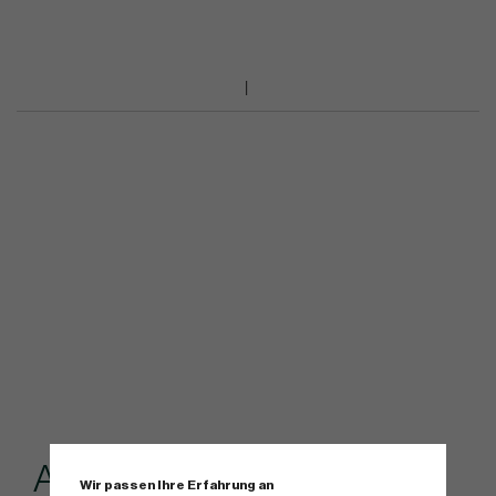
Andere kauften...
Wir passen Ihre Erfahrung an