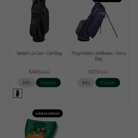
Vessel Lux Cart - Cart Bag
Ping Hoofer Ltd Mosaic - Carry
Bag
€495
€270
€589
€324
Info
Kaufen
Info
Kaufen
Limited edition