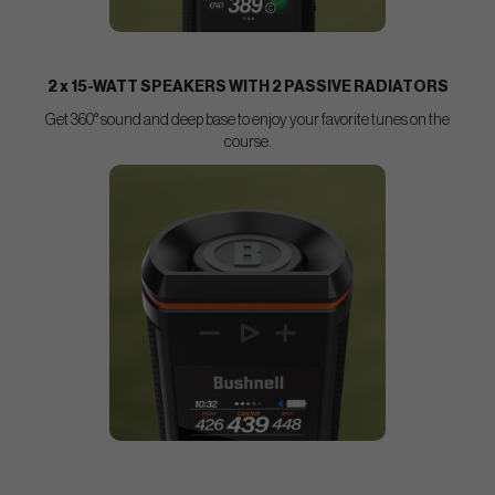
2 x 15-WATT SPEAKERS WITH 2 PASSIVE RADIATORS
Get 360° sound and deep base to enjoy your favorite tunes on the
course.