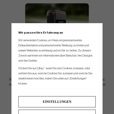
Wir passen Ihre Erfahrung an
Wir verwenden Cookies, um Ihnen ein personalisiertes
Einkaufserlebnis und personalisierte Werbung zu bieten und
unsere Websites zuverlässig und sicher zu halten. Zu diesem
Zweck sammeln wir Informationen über Benutzer, ihre Designs
und ihre Geräte.
Klicken Sie auf „Okay“, wenn Sie alle Cookies zulassen, oder
BITE MAGNETIC CART MOUNT
wählen Sie aus, welche Cookies Sie zulassen und welche Sie
deaktivieren möchten, indem Sie unten auf „Einstellungen“
Wingman HD features Bushnell’s franchise feature BITE magnetic
klicken.
mount that allows you to easily attach the Wingman HD right on the
cart bar.
EINSTELLUNGEN