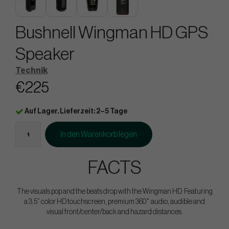
Bushnell Wingman HD GPS
Speaker
Technik
€225
Auf Lager. Lieferzeit: 2–5 Tage
In den Warenkorb legen
FACTS
The visuals pop and the beats drop with the Wingman HD. Featuring
a 3.5” color HD touchscreen, premium 360˚ audio, audible and
visual front/center/back and hazard distances.