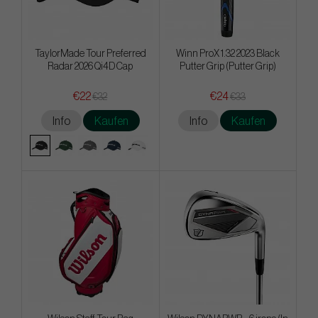
TaylorMade Tour Preferred
Winn ProX 1.32 2023 Black
Radar 2026 Qi4D Cap
Putter Grip (Putter Grip)
€22
€24
€32
€33
Info
Kaufen
Info
Kaufen