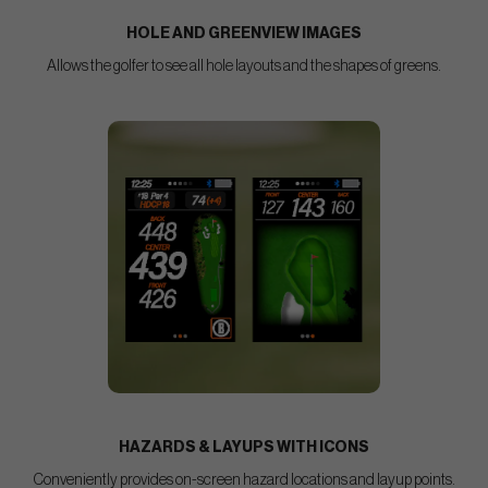
HOLE AND GREENVIEW IMAGES
Allows the golfer to see all hole layouts and the shapes of greens.
HAZARDS & LAYUPS WITH ICONS
Conveniently provides on-screen hazard locations and layup points.