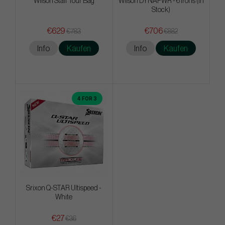
Wilson Staff Tour Bag
Wilson DYNAPWR - 6 irons (In
Stock)
€629
€706
€783
€882
Info
Kaufen
Info
Kaufen
4 FOR 3
Srixon Q-STAR Ultispeed -
White
€27
€36