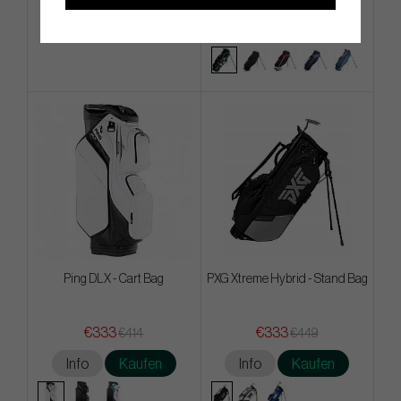
Info
Kaufen
Info
Kaufen
Ping DLX - Cart Bag
PXG Xtreme Hybrid - Stand Bag
€333
€333
€414
€449
Info
Kaufen
Info
Kaufen