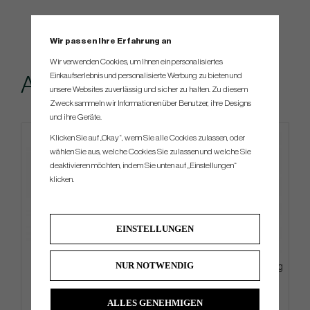
Wir passen Ihre Erfahrung an
Wir verwenden Cookies, um Ihnen ein personalisiertes
Einkaufserlebnis und personalisierte Werbung zu bieten und
Andere kauften...
unsere Websites zuverlässig und sicher zu halten. Zu diesem
Zweck sammeln wir Informationen über Benutzer, ihre Designs
und ihre Geräte.
Klicken Sie auf „Okay“, wenn Sie alle Cookies zulassen, oder
4 FOR 3
wählen Sie aus, welche Cookies Sie zulassen und welche Sie
deaktivieren möchten, indem Sie unten auf „Einstellungen“
klicken.
EINSTELLUNGEN
NUR NOTWENDIG
Callaway Chrome Soft 2026 -
Ogio Featherlite -26 - Carry Bag
White
ALLES GENEHMIGEN
€49
€225
€58
€270