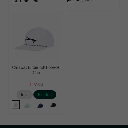
Callaway Birdie Putt Rope -26
Cap
€27
€31
Info
Kaufen