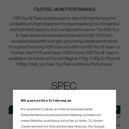
TOUR FEEL. MONEY PERFORMANCE.
KBS Tour $-Taper provides superior feel while maintaining shot
workability and tight dispersion for players seeking the ultimate tour
shaft with Mid trajectory and Low Spin performance. The KBS Tour
$-Taper shares the same bend profile as the KBS TOUR with
elongated step patterns for spin, generating a stable performance
throughout the swing. KBS is proud to offer the KBS Tour $-Taper in 2
finishes: Black PVD and Classic KBS Chrome, KBS Tour $-Taper is
available in the following Flex and Weights: R 110g, S 120g, S+ 125g and
X 130g. Finally, you have Tour Feel and Money Performance.
SPEC.
Wir passen Ihre Erfahrung an
Model
Flex
Tip
Wir verwenden Cookies, um Ihnen ein personalisiertes
Einkaufserlebnis und personalisierte Werbung zu bieten und
KBS $-TAPER
Reg
Taper 0.355
unsere Websites zuverlässig und sicher zu halten. Zu diesem
KBS $-TAPER
Stiff
Taper 0.355
Zweck sammeln wir Informationen über Benutzer, ihre Designs