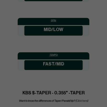
SPIN:
MID/LOW
TEMPO:
FAST/MID
KBS $-TAPER - 0.355" -TAPER
Want to know the differences of Taper/Paralell tip? (
Click here
)