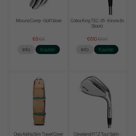
Mizuno Comp - Golf Glove
Cobra King TEC -25 - 6 irons (In
Stock)
€8
€810
€13
€1 071
Info
Kaufen
Info
Kaufen
Ogio Alpha Slim Travel Cover
Cleveland RTZ Tour Satin -