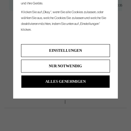
und ihre Geräte.
KBS $-TAPER
X-Stiff
Taper 0.355
Klicken Sie auf „Okay“, wenn Sie alle Cookies zulassen, oder
wählen Sie aus, welche Cookies Sie zulassen und welche Sie
deaktivieren möchten, indem Sie unten auf „Einstellungen“
klicken.
Do you need help with reshafting, we can do it for you. Please dont
hesitate to contact us for price, and more information.
EINSTELLUNGEN
NUR NOTWENDIG
ALLES GENEHMIGEN