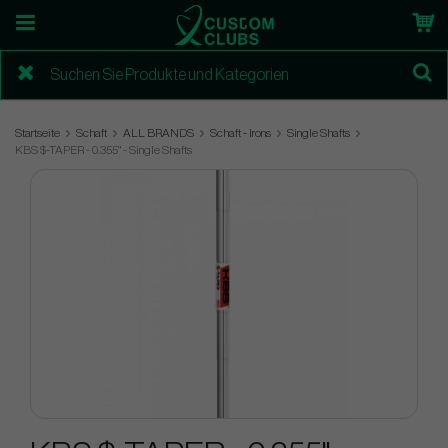
Startseite
Schaft
ALL BRANDS
Schaft - Irons
Single Shafts
KBS $-TAPER - 0.355" - Single Shafts