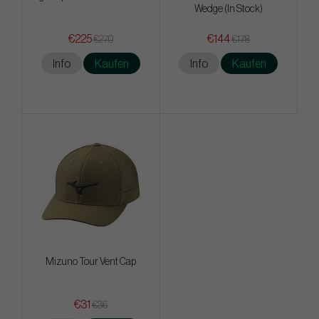
Wedge (In Stock)
€225
€144
€270
€178
Info
Kaufen
Info
Kaufen
Mizuno Tour Vent Cap
€31
€36