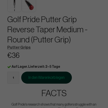
Golf Pride Putter Grip
Reverse Taper Medium -
Round (Putter Grip)
Putter Grips
€36
Auf Lager. Lieferzeit: 2–5 Tage
In den Warenkorb legen
FACTS
Golf Pride's research shows that many golfers struggle with an