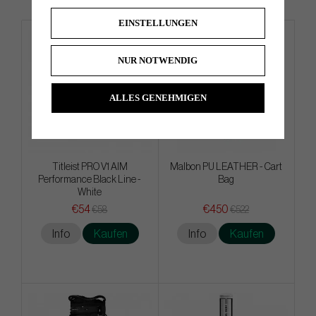
EINSTELLUNGEN
NUR NOTWENDIG
ALLES GENEHMIGEN
Titleist PRO V1 AIM
Malbon PU LEATHER - Cart
Performance Black Line -
Bag
White
€54
€450
€58
€522
Info
Kaufen
Info
Kaufen