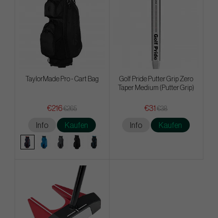
TaylorMade Pro - Cart Bag
Golf Pride Putter Grip Zero
Taper Medium (Putter Grip)
€216
€31
€265
€38
Info
Kaufen
Info
Kaufen