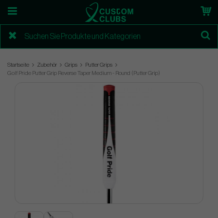
Startseite
Zubehör
Grips
Putter Grips
Golf Pride Putter Grip Reverse Taper Medium - Round (Putter Grip)