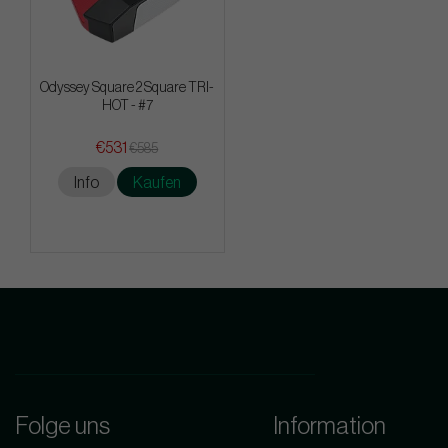
Odyssey Square 2 Square TRI-
HOT - #7
€531
€585
Info
Kaufen
Folge uns
Information