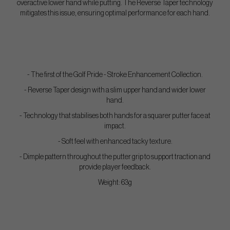
overactive lower hand while putting. The Reverse Taper technology
mitigates this issue, ensuring optimal performance for each hand.
- The first of the Golf Pride - Stroke Enhancement Collection.
- Reverse Taper design with a slim upper hand and wider lower
hand.
- Technology that stabilises both hands for a squarer putter face at
impact.
- Soft feel with enhanced tacky texture.
- Dimple pattern throughout the putter grip to support traction and
provide player feedback.
Weight: 63g