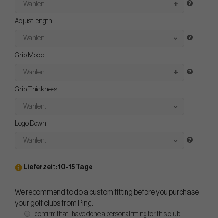
Wählen..
Adjust length
Wählen..
Grip Model
Wählen..
Grip Thickness
Wählen..
Logo Down
Wählen..
Lieferzeit: 10-15 Tage
We recommend to do a custom fitting before you purchase
your golf clubs from Ping.
I confirm that I have done a personal fitting for this club