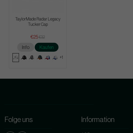
TaylorMade Radar Legacy
Tucker Cap
€25
€32
Info
Kaufen
+1
Folge uns
Information