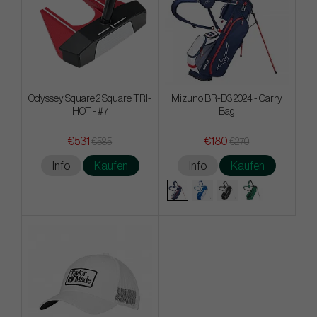
Odyssey Square 2 Square TRI-
Mizuno BR-D3 2024 - Carry
HOT - #7
Bag
€531
€180
€585
€270
Info
Kaufen
Info
Kaufen