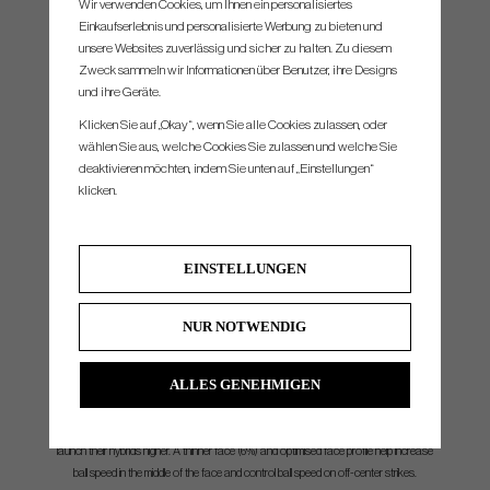
Wir verwenden Cookies, um Ihnen ein personalisiertes
Einkaufserlebnis und personalisierte Werbung zu bieten und
unsere Websites zuverlässig und sicher zu halten. Zu diesem
CarbonFly Wrap Crown
Zweck sammeln wir Informationen über Benutzer, ihre Designs
The CarbonFly Wrap crown saves weight, which is re-allocated to help lower the CG,
und ihre Geräte.
ensure forgiveness and contribute to a more muted, pleasing sound at impact.
Klicken Sie auf „Okay“, wenn Sie alle Cookies zulassen, oder
wählen Sie aus, welche Cookies Sie zulassen und welche Sie
deaktivieren möchten, indem Sie unten auf „Einstellungen“
klicken.
EINSTELLUNGEN
NUR NOTWENDIG
ALLES GENEHMIGEN
Re-designed Face Structure
A shallower face (8%) helps golfers hit higher on the face, which in turn helps them
launch their hybrids higher. A thinner face (6%) and optimised face profile help increase
ball speed in the middle of the face and control ball speed on off-center strikes.