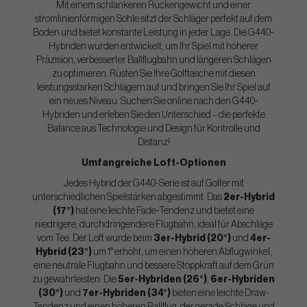
Mit einem schlankeren Rückengewicht und einer
stromlinienförmigen Sohle sitzt der Schläger perfekt auf dem
Boden und bietet konstante Leistung in jeder Lage. Die G440-
Hybriden wurden entwickelt, um Ihr Spiel mit höherer
Präzision, verbesserter Ballflugbahn und längeren Schlägen
zu optimieren. Rüsten Sie Ihre Golftasche mit diesen
leistungsstarken Schlägern auf und bringen Sie Ihr Spiel auf
ein neues Niveau. Suchen Sie online nach den G440-
Hybriden und erleben Sie den Unterschied – die perfekte
Balance aus Technologie und Design für Kontrolle und
Distanz!
Umfangreiche Loft-Optionen
Jedes Hybrid der G440-Serie ist auf Golfer mit
unterschiedlichen Spielstärken abgestimmt. Das
2er-Hybrid
(17°)
hat eine leichte Fade-Tendenz und bietet eine
niedrigere, durchdringendere Flugbahn, ideal für Abschläge
vom Tee. Der Loft wurde beim
3er-Hybrid (20°)
und
4er-
Hybrid (23°)
um 1° erhöht, um einen höheren Abflugwinkel,
eine neutrale Flugbahn und bessere Stoppkraft auf dem Grün
zu gewährleisten. Die
5er-Hybriden (26°)
,
6er-Hybriden
(30°)
und
7er-Hybriden (34°)
bieten eine leichte Draw-