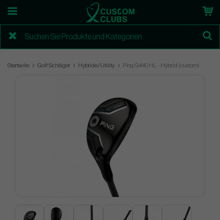
Startseite
Golf Schläger
Hybride/Utility
Ping G440 HL - Hybrid (custom)