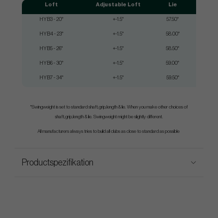
Loft
Adjustable Loft
Lie
HYB3 - 20°
+-1.5°
57.50°
HYB4 - 23°
+-1.5°
58.00°
HYB5 - 26°
+-1.5°
58.50°
HYB6 - 30°
+-1.5°
59.00°
HYB7 - 34°
+-1.5°
59.50°
*Swingweight is set to standard shaft,grip,length & lie. When you make other choices of
shaft,grip,length & lie. Swingweight might be slightly different.
All manufacturers always tries to build all clubs as close to standard as possible
Productspezifikation