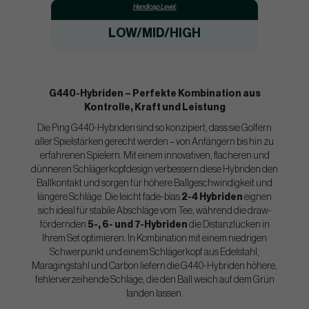
Handicap Level:
LOW/MID/HIGH
G440-Hybriden – Perfekte Kombination aus
Kontrolle, Kraft und Leistung
Die Ping G440-Hybriden sind so konzipiert, dass sie Golfern
aller Spielstärken gerecht werden – von Anfängern bis hin zu
erfahrenen Spielern. Mit einem innovativen, flacheren und
dünneren Schlägerkopfdesign verbessern diese Hybriden den
Ballkontakt und sorgen für höhere Ballgeschwindigkeit und
längere Schläge. Die leicht fade-bias
2-4 Hybriden
eignen
sich ideal für stabile Abschläge vom Tee, während die draw-
fördernden
5-, 6- und 7-Hybriden
die Distanzlücken in
Ihrem Set optimieren. In Kombination mit einem niedrigen
Schwerpunkt und einem Schlägerkopf aus Edelstahl,
Maragingstahl und Carbon liefern die G440-Hybriden höhere,
fehlerverzeihende Schläge, die den Ball weich auf dem Grün
landen lassen.