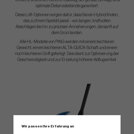
Tendenz und einen höheren Ballflug, der gerade Schläge und
optimale Distanzabstände garantiert.
Diese Loft-Optionen sorgen dafür, dass Sie ein Hybrid finden,
das zu Ihrem Spielstil passt – von langen, kraftvollen
Abschlägen bis hin zu präzisen Annäherungen, die sanft auf
dem Grün landen.
Alle HL-Modelle von PING werden mit einem leichteren
Gewicht, einem leichteren ALTA-QUICK-Schaft und einem
noch leichteren Griff gefertigt. Dies dient zur Optimierung der
Geschwindigkeit und zur Erzielung höherer Abflugwinkel.
Wir passen Ihre Erfahrung an