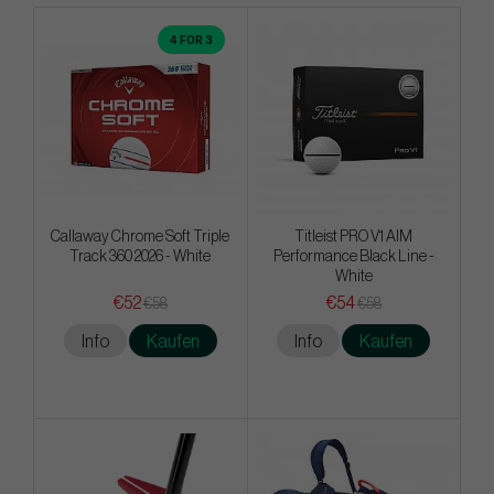
4 FOR 3
Callaway Chrome Soft Triple
Titleist PRO V1 AIM
Track 360 2026 - White
Performance Black Line -
White
€52
€54
€58
€58
Info
Kaufen
Info
Kaufen