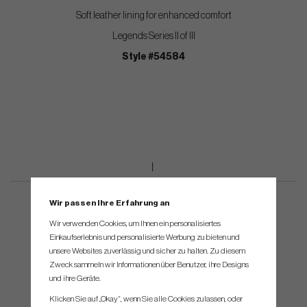
Soft leather lining for enhanced comfort
Legends Series II of III
Style #54584
Wir passen Ihre Erfahrung an
Wir verwenden Cookies, um Ihnen ein personalisiertes
Einkaufserlebnis und personalisierte Werbung zu bieten und
unsere Websites zuverlässig und sicher zu halten. Zu diesem
Zweck sammeln wir Informationen über Benutzer, ihre Designs
und ihre Geräte.
Klicken Sie auf „Okay“, wenn Sie alle Cookies zulassen, oder