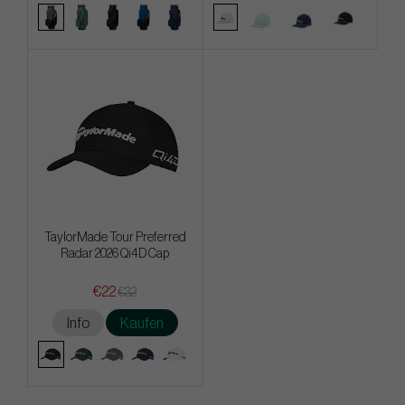
TaylorMade Tour Preferred
Radar 2026 Qi4D Cap
€22
€32
Info
Kaufen