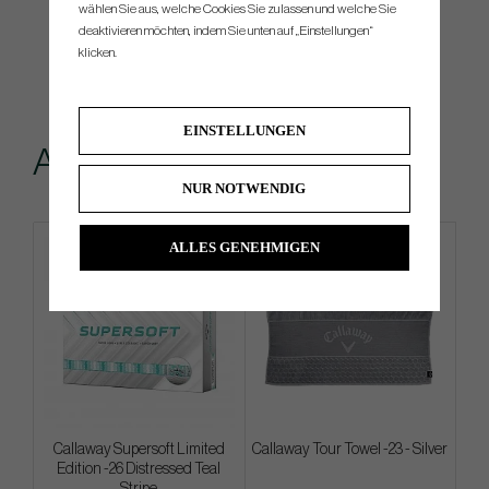
wählen Sie aus, welche Cookies Sie zulassen und welche Sie
deaktivieren möchten, indem Sie unten auf „Einstellungen“
klicken.
EINSTELLUNGEN
Andere kauften...
NUR NOTWENDIG
ALLES GENEHMIGEN
Callaway Supersoft Limited
Callaway Tour Towel -23 - Silver
Edition -26 Distressed Teal