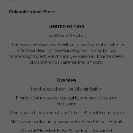
Only sold in local Store
LIMITED EDITION
Todd Snyder X FootJoy
The Legends Series continues with our latest collaboration with one
of America's leading menswear designers. Inspired by Todd
Snyder's signature style and its many expressions—from the streets
of Manhattan to summers in the Hamptons.
Overview
Hand-selected premium full-grain leather
Premiere EVA midsole delivers stable, performance-focused
cushioning
Secure, locked-in comfort with the OrthoLite® TruFit tongue system
ARCTrax outsole featuring renewable SoftSpikes® Pulsar LP cleats
OrthoLite® EcoPlush FitBed® provides all-day comfort