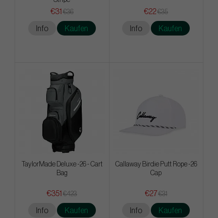
Stripe
€31
€22
€36
€35
Info
Kaufen
Info
Kaufen
TaylorMade Deluxe -26 - Cart
Callaway Birdie Putt Rope -26
Bag
Cap
€351
€27
€423
€31
Info
Kaufen
Info
Kaufen