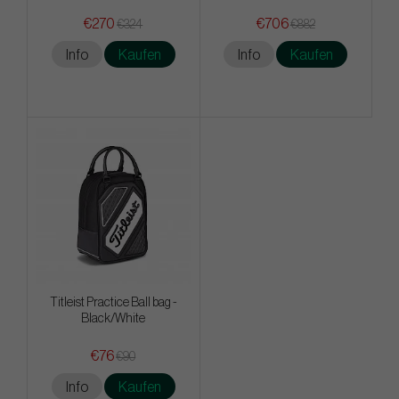
€270
€706
€324
€882
Info
Kaufen
Info
Kaufen
Titleist Practice Ball bag -
Black/White
€76
€90
Info
Kaufen