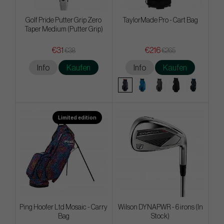
Golf Pride Putter Grip Zero
TaylorMade Pro - Cart Bag
Taper Medium (Putter Grip)
€31
€216
€38
€265
Info
Kaufen
Info
Kaufen
Limited edition
Ping Hoofer Ltd Mosaic - Carry
Wilson DYNAPWR - 6 irons (In
Bag
Stock)