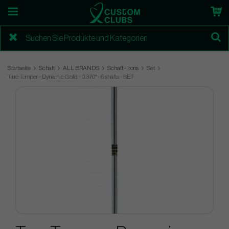
Startseite
Schaft
ALL BRANDS
Schaft - Irons
Set
True Temper - Dynamic Gold - 0.370" - 6 shafts - SET