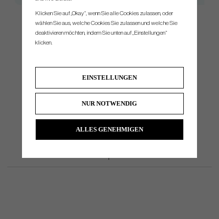
Klicken Sie auf „Okay“, wenn Sie alle Cookies zulassen, oder
wählen Sie aus, welche Cookies Sie zulassen und welche Sie
deaktivieren möchten, indem Sie unten auf „Einstellungen“
Do you need help with reshafting, we can do it for you. Please dont
klicken.
hesitate to contact us for price, and more information.
EINSTELLUNGEN
NUR NOTWENDIG
ALLES GENEHMIGEN