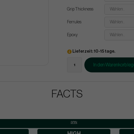
Grip Thickness
Wählen..
Ferrules
Wählen..
Epoxy
Wählen..
Lieferzeit: 10-15 tage.
In den Warenkorb le
FACTS
SPIN:
HIGH