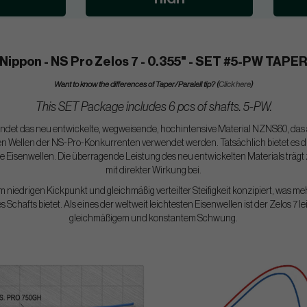
Nippon - NS Pro Zelos 7 - 0.355" - SET #5-PW TAPE
Want to know the differences of Taper/Paralell tip? (
Click here
)
This SET Package includes 6 pcs of shafts. 5-PW.
ndet das neu entwickelte, wegweisende, hochintensive Material NZNS60, das 
n den Wellen der NS-Pro-Konkurrenten verwendet werden. Tatsächlich bietet es d
 Eisenwellen. Die überragende Leistung des neu entwickelten Materials träg
mit direkter Wirkung bei.
em niedrigen Kickpunkt und gleichmäßig verteilter Steifigkeit konzipiert, was meh
es Schafts bietet. Als eines der weltweit leichtesten Eisenwellen ist der Zelos 7
gleichmäßigem und konstantem Schwung.