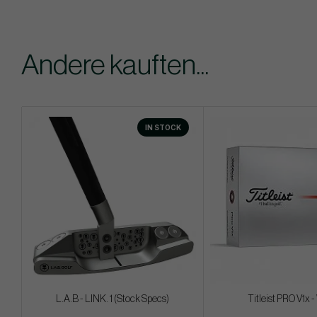
Andere kauften...
IN STOCK
L.A.B - LINK. 1 (Stock Specs)
Titleist PRO V1x 