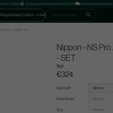
4.8 auf Trustpilot
Europas größte Auswahl an Custom Golf
Kostenloser Versand über
lfbags
Golfbälle
Zubehör
Sale
on 0.355" - 6 shafts - SET
Nippon - NS Pro Z
- SET
Set
€324
Add shaft
Wählen..
Shaft Model
Wählen..
Grip
Wählen..