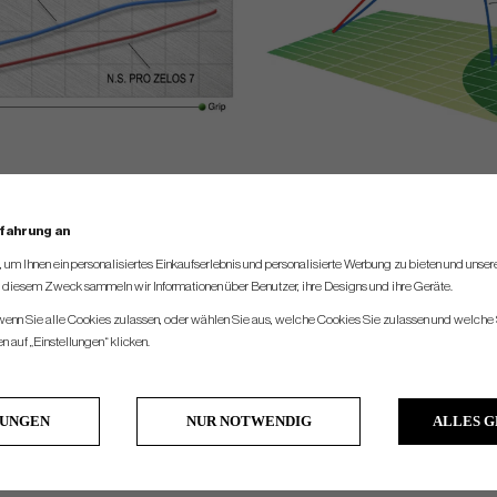
SPEC.
rfahrung an
um Ihnen ein personalisiertes Einkaufserlebnis und personalisierte Werbung zu bieten und unse
u diesem Zweck sammeln wir Informationen über Benutzer, ihre Designs und ihre Geräte.
Flex
Tip
Weight
Torque
 wenn Sie alle Cookies zulassen, oder wählen Sie aus, welche Cookies Sie zulassen und welche 
Regular2
Taper 0.355
73,5 gr
2,9
 auf „Einstellungen“ klicken.
Taper 0.355
74 gr
2,8
Regular
ith reshafting, we can do it for you. Please dont hesitate to contact us for price, an
LUNGEN
NUR NOTWENDIG
ALLES 