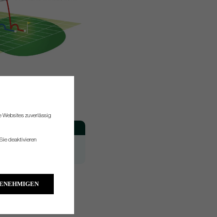
re Websites zuverlässig
Spin
Launch
Sie deaktivieren
High
High
High
High
d more information.
GENEHMIGEN