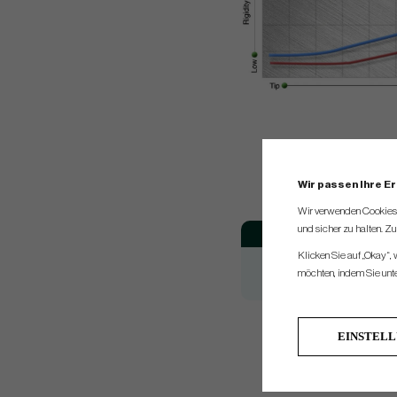
Wir passen Ihre E
Wir verwenden Cookies, 
und sicher zu halten. Z
Model
Klicken Sie auf „Okay“,
NS Pro Zelos 8
möchten, indem Sie unten
NS Pro Zelos 8
Do you need help w
EINSTEL