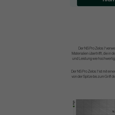
Der NS Pro Zelos 7 verwe
Materialien übertrifft, die i
und Leistung wie hochwertige
Der NS Pro Zelos 7 ist mit ein
von der Spitze bis zum Griff d