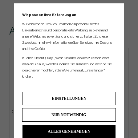
Wir passen Ihre Erfahrung an
Wir verwenden Cookies, um Ihnen ein personalisiertes
Andere kauften...
Einkaufserlebnis und personalisierte Werbung zu bieten und
unsere Websites zuverlässig und sicher zu halten. Zu diesem
Zweck sammeln wir Informationen über Benutzer, ihre Designs
und ihre Geräte.
Klicken Sie auf „Okay“, wenn Sie alle Cookies zulassen, oder
wählen Sie aus, welche Cookies Sie zulassen und welche Sie
deaktivieren möchten, indem Sie unten auf „Einstellungen“
klicken.
EINSTELLUNGEN
Cobra King TEC -25 - 6 irons (In
Wilson Staff Tour Bag
NUR NOTWENDIG
Stock)
€810
€629
€1 071
€783
ALLES GENEHMIGEN