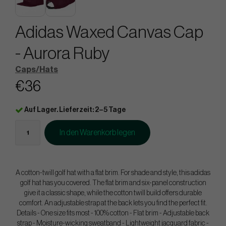
Adidas Waxed Canvas Cap
- Aurora Ruby
Caps/Hats
€36
Auf Lager. Lieferzeit: 2–5 Tage
In den Warenkorb legen
A cotton-twill golf hat with a flat brim. For shade and style, this adidas
golf hat has you covered. The flat brim and six-panel construction
give it a classic shape, while the cotton twill build offers durable
comfort. An adjustable strap at the back lets you find the perfect fit.
Details - One size fits most - 100% cotton - Flat brim - Adjustable back
strap - Moisture-wicking sweatband - Lightweight jacquard fabric -