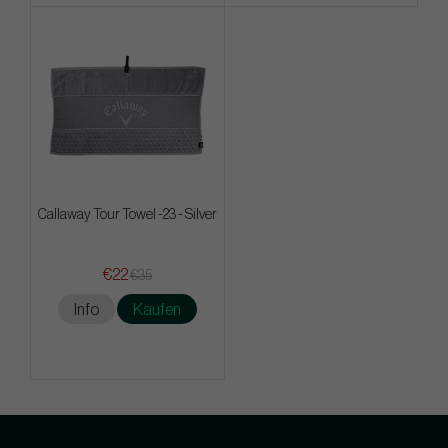
Callaway Tour Towel -23 - Silver
€22
€35
Info
Kaufen