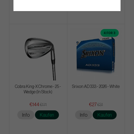
Info
Kaufen
Info
Kaufen
4 FOR 3
Cobra King-X Chrome - 25 -
Srixon AD 333 - 2026 - White
Wedge (In Stock)
€144
€27
€171
€31
Info
Kaufen
Info
Kaufen