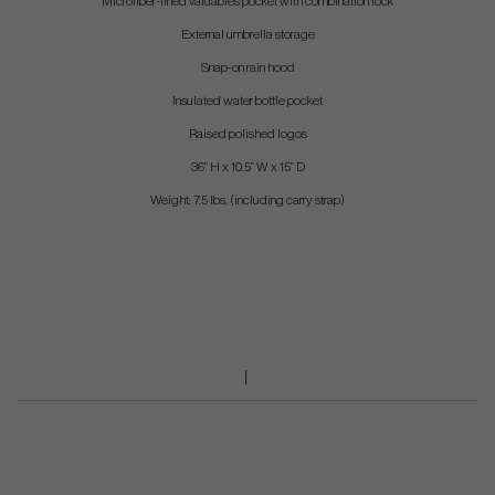
Microfiber-lined valuables pocket with combination lock
External umbrella storage
Snap-on rain hood
Insulated water bottle pocket
Raised polished logos
36” H x 10.5” W x 15” D
Weight: 7.5 lbs. (including carry strap)