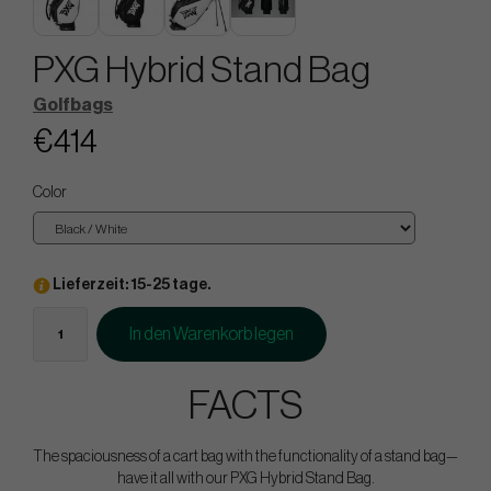
PXG Hybrid Stand Bag
Golfbags
€414
Color
Lieferzeit: 15-25 tage.
In den Warenkorb legen
FACTS
The spaciousness of a cart bag with the functionality of a stand bag—
have it all with our PXG Hybrid Stand Bag.