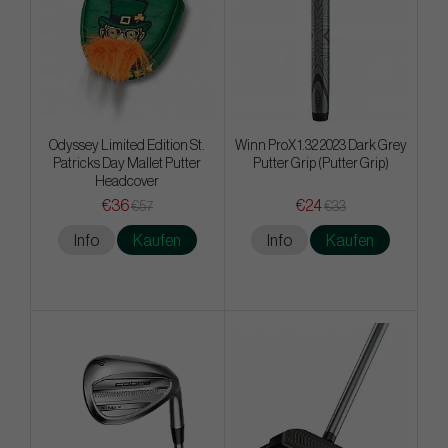
Odyssey Limited Edition St.
Winn ProX 1.32 2023 Dark Grey
Patricks Day Mallet Putter
Putter Grip (Putter Grip)
Headcover
€36
€24
€57
€33
Info
Kaufen
Info
Kaufen