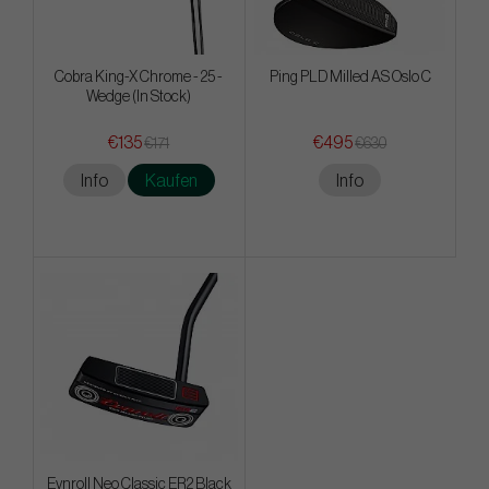
Cobra King-X Chrome - 25 -
Ping PLD Milled AS Oslo C
Wedge (In Stock)
€135
€495
€171
€630
Info
Kaufen
Info
Evnroll Neo Classic ER2 Black