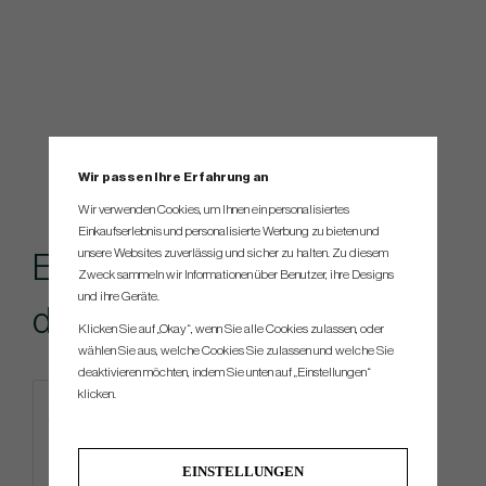
Wir passen Ihre Erfahrung an
Wir verwenden Cookies, um Ihnen ein personalisiertes
Einkaufserlebnis und personalisierte Werbung zu bieten und
unsere Websites zuverlässig und sicher zu halten. Zu diesem
Empfohlenes Zubehör für
Zweck sammeln wir Informationen über Benutzer, ihre Designs
und ihre Geräte.
dieses Produkt
Klicken Sie auf „Okay“, wenn Sie alle Cookies zulassen, oder
wählen Sie aus, welche Cookies Sie zulassen und welche Sie
deaktivieren möchten, indem Sie unten auf „Einstellungen“
klicken.
EINSTELLUNGEN