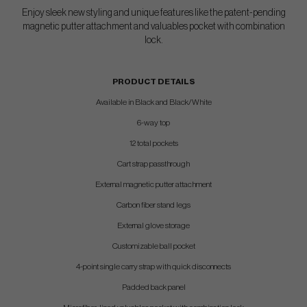
Enjoy sleek new styling and unique features like the patent-pending
magnetic putter attachment and valuables pocket with combination
lock.
PRODUCT DETAILS
Available in Black and Black/White
6-way top
12 total pockets
Cart strap passthrough
External magnetic putter attachment
Carbon fiber stand legs
External glove storage
Customizable ball pocket
4-point single carry strap with quick disconnects
Padded back panel