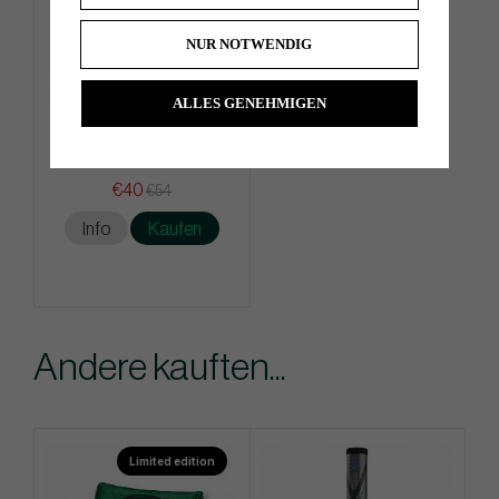
NUR NOTWENDIG
ALLES GENEHMIGEN
PXG 2-Faced Players Towel
€40
€54
Info
Kaufen
Andere kauften...
Limited edition