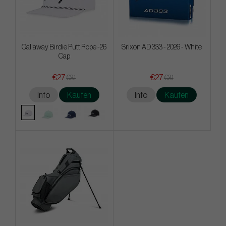
Callaway Birdie Putt Rope -26
Srixon AD 333 - 2026 - White
Cap
€27
€27
€31
€31
Info
Kaufen
Info
Kaufen