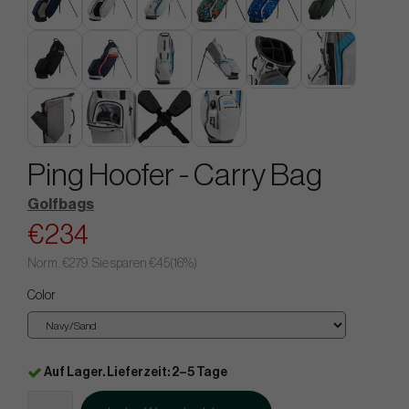
Ping Hoofer - Carry Bag
Golfbags
€234
Norm.
€279
. Sie sparen
€45
(
16
%)
Color
Auf Lager. Lieferzeit: 2–5 Tage