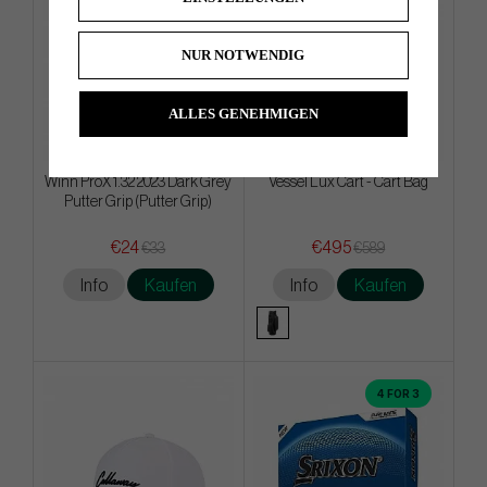
NUR NOTWENDIG
ALLES GENEHMIGEN
Winn ProX 1.32 2023 Dark Grey
Vessel Lux Cart - Cart Bag
Putter Grip (Putter Grip)
€24
€495
€33
€589
Info
Kaufen
Info
Kaufen
4 FOR 3