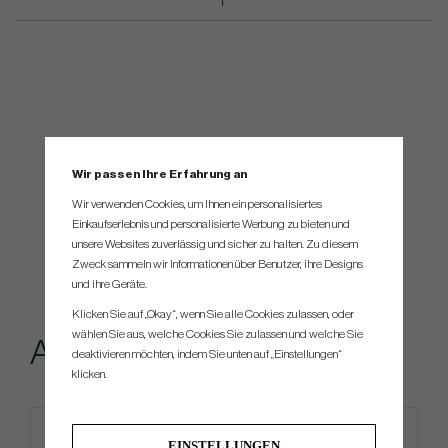
Wir passen Ihre Erfahrung an
Wir verwenden Cookies, um Ihnen ein personalisiertes
Einkaufserlebnis und personalisierte Werbung zu bieten und
unsere Websites zuverlässig und sicher zu halten. Zu diesem
Zweck sammeln wir Informationen über Benutzer, ihre Designs
und ihre Geräte.
Klicken Sie auf „Okay“, wenn Sie alle Cookies zulassen, oder
wählen Sie aus, welche Cookies Sie zulassen und welche Sie
Andere kauften...
deaktivieren möchten, indem Sie unten auf „Einstellungen“
klicken.
EINSTELLUNGEN