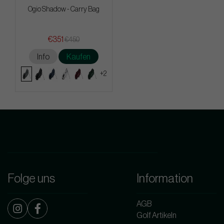
Ogio Shadow - Carry Bag
€351
€450
Info
Kaufen
+2
Folge uns
Information
AGB
Golf Artikeln