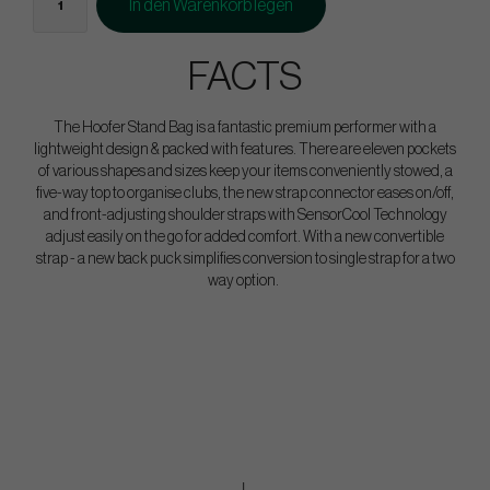
In den Warenkorb legen
FACTS
The Hoofer Stand Bag is a fantastic premium performer with a
lightweight design & packed with features. There are eleven pockets
of various shapes and sizes keep your items conveniently stowed, a
five-way top to organise clubs, the new strap connector eases on/off,
and front-adjusting shoulder straps with SensorCool Technology
adjust easily on the go for added comfort. With a new convertible
strap - a new back puck simplifies conversion to single strap for a two
way option.