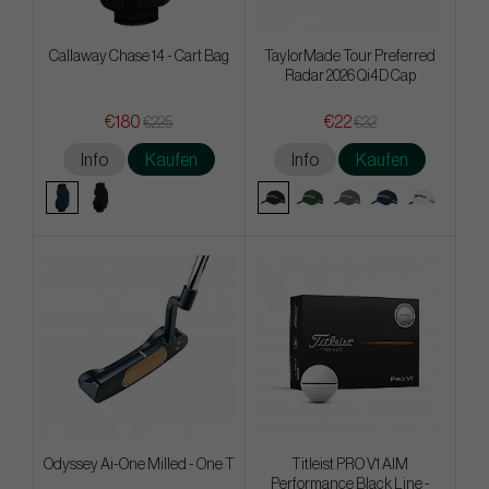
Callaway Chase 14 - Cart Bag
TaylorMade Tour Preferred
Radar 2026 Qi4D Cap
€180
€22
€225
€32
Info
Kaufen
Info
Kaufen
Odyssey Ai-One Milled - One T
Titleist PRO V1 AIM
Performance Black Line -