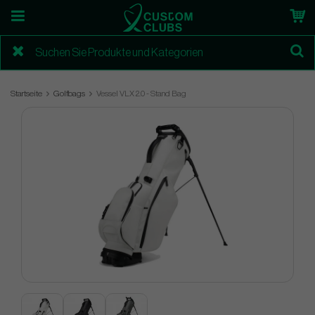
Startseite
Golfbags
Vessel VLX 2.0 - Stand Bag