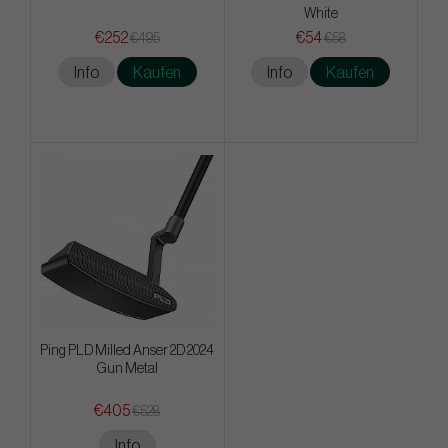
White
€252
€54
€495
€58
Info
Kaufen
Info
Kaufen
Ping PLD Milled Anser 2D 2024
Gun Metal
€405
€528
Info