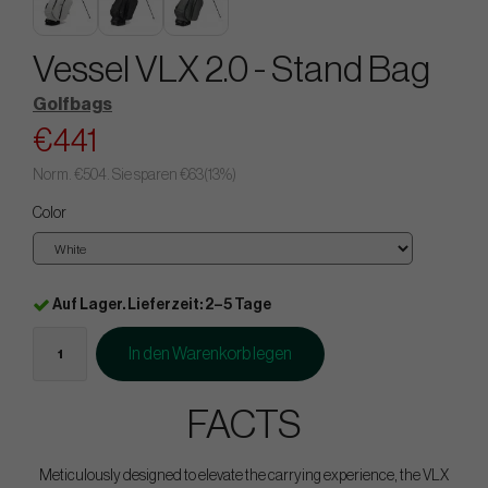
Vessel VLX 2.0 - Stand Bag
Golfbags
€441
Norm.
€504
. Sie sparen
€63
(
13
%)
Color
Auf Lager. Lieferzeit: 2–5 Tage
In den Warenkorb legen
FACTS
Meticulously designed to elevate the carrying experience, the VLX