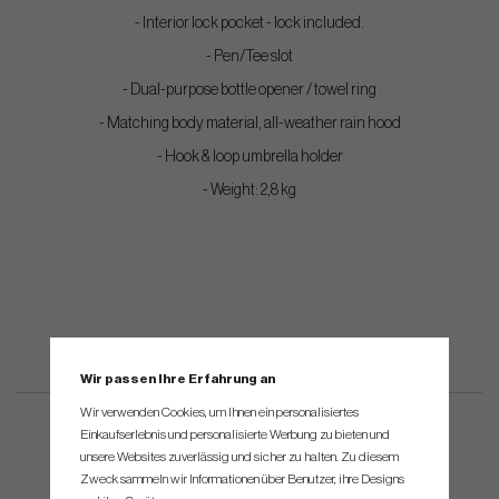
- Interior lock pocket - lock included.
- Pen/Tee slot
- Dual-purpose bottle opener / towel ring
- Matching body material, all-weather rain hood
- Hook & loop umbrella holder
- Weight: 2,8 kg
Wir passen Ihre Erfahrung an
Wir verwenden Cookies, um Ihnen ein personalisiertes
Einkaufserlebnis und personalisierte Werbung zu bieten und
unsere Websites zuverlässig und sicher zu halten. Zu diesem
Zweck sammeln wir Informationen über Benutzer, ihre Designs