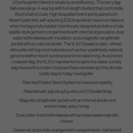
2.0 is the perfect blend of simplicity and efficiency. This carry bag
features a large, 4-way top with full-length dividers that comfortably
fits a full set of clubs. High strap attachment points paired with
Vessel's patented, self-adjusting EQ2 strap deliver maximum balance
when the bag is fully loaded. Intentionally designed pockets include
saddle-style garment compartments with internal organization, dual
water bottle sleeves with insulation, and a magnetic rangefinder
pocket with an internal divider. The VLX 2.0 boasts a clean, refined
silhouette with top-end materials such as tour-grade body material,
genuine leather touch-points and antimicrobial lining. As a premier
crossover bag, the VLX 2.0 represents the spirit of a classic sunday
bag mixed with a modern build and features making it the ultimate
caddy bag for today's avid golfer.
- Patented Rotator Stand System for maximum stability
- Patented self-adjusting Equilibrium 2.0 Double Strap
- Magnetic rangefinder pocket with an internal divider and
antimicrobial, velour lining
- Dual cooler-lined bottle sleeves with an expandable magnetic
closure
- 3 external zip pockets: dual garment compartments + ball pocket