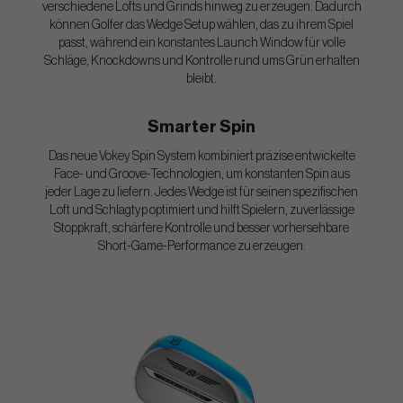
verschiedene Lofts und Grinds hinweg zu erzeugen. Dadurch
können Golfer das Wedge Setup wählen, das zu ihrem Spiel
passt, während ein konstantes Launch Window für volle
Schläge, Knockdowns und Kontrolle rund ums Grün erhalten
bleibt.
Smarter Spin
Das neue Vokey Spin System kombiniert präzise entwickelte
Face- und Groove-Technologien, um konstanten Spin aus
jeder Lage zu liefern. Jedes Wedge ist für seinen spezifischen
Loft und Schlagtyp optimiert und hilft Spielern, zuverlässige
Stoppkraft, schärfere Kontrolle und besser vorhersehbare
Short-Game-Performance zu erzeugen.