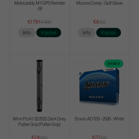
Motocaddy M7 GPS Remote
Mizuno Comp - Golf Glove
-26
€1 791
€8
€1 935
€13
Info
Kaufen
Info
Kaufen
4 FOR 3
Winn ProX 1.32 2023 Dark Grey
Srixon AD 333 - 2026 - White
Putter Grip (Putter Grip)
€24
€27
€33
€31