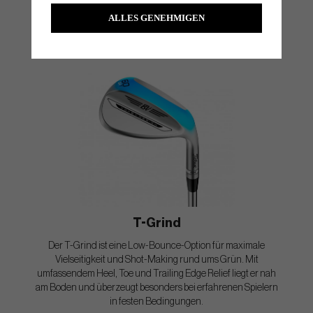
Eingraben in weicherem Turf und in Bunkern, während Heel,
ALLES GENEHMIGEN
Toe und Trailing Edge Relief das Öffnen der Schlagfläche mit
Vertrauen ermöglichen.
T-Grind
Der T-Grind ist eine Low-Bounce-Option für maximale
Vielseitigkeit und Shot-Making rund ums Grün. Mit
umfassendem Heel, Toe und Trailing Edge Relief liegt er nah
am Boden und überzeugt besonders bei erfahrenen Spielern
in festen Bedingungen.