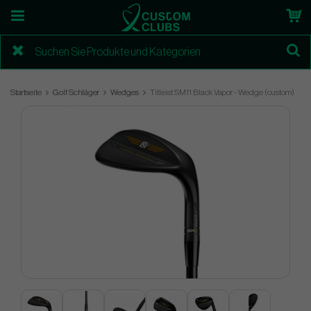
Startseite
Golf Schläger
Wedges
Titleist SM11 Black Vapor - Wedge (custom)