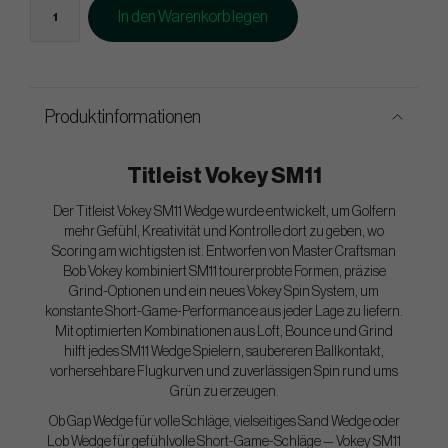
In den Warenkorb legen
Produktinformationen
Titleist Vokey SM11
Der Titleist Vokey SM11 Wedge wurde entwickelt, um Golfern
mehr Gefühl, Kreativität und Kontrolle dort zu geben, wo
Scoring am wichtigsten ist. Entworfen von Master Craftsman
Bob Vokey kombiniert SM11 tourerprobte Formen, präzise
Grind-Optionen und ein neues Vokey Spin System, um
konstante Short-Game-Performance aus jeder Lage zu liefern.
Mit optimierten Kombinationen aus Loft, Bounce und Grind
hilft jedes SM11 Wedge Spielern, saubereren Ballkontakt,
vorhersehbare Flugkurven und zuverlässigen Spin rund ums
Grün zu erzeugen.
Ob Gap Wedge für volle Schläge, vielseitiges Sand Wedge oder
Lob Wedge für gefühlvolle Short-Game-Schläge — Vokey SM11