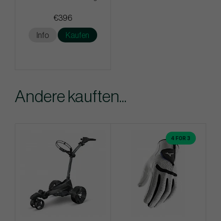
€396
Info
Kaufen
Andere kauften...
4 FOR 3