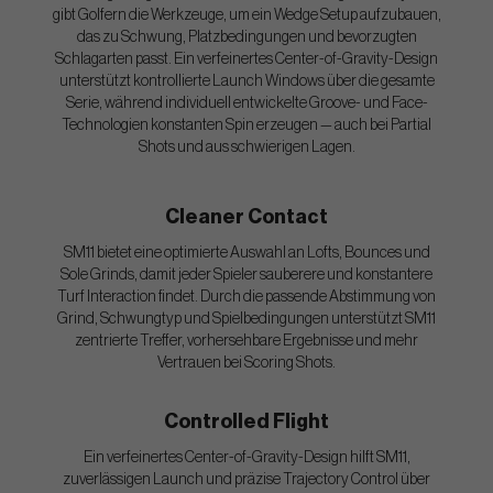
gibt Golfern die Werkzeuge, um ein Wedge Setup aufzubauen,
das zu Schwung, Platzbedingungen und bevorzugten
Schlagarten passt. Ein verfeinertes Center-of-Gravity-Design
unterstützt kontrollierte Launch Windows über die gesamte
Serie, während individuell entwickelte Groove- und Face-
Technologien konstanten Spin erzeugen — auch bei Partial
Shots und aus schwierigen Lagen.
Cleaner Contact
SM11 bietet eine optimierte Auswahl an Lofts, Bounces und
Sole Grinds, damit jeder Spieler sauberere und konstantere
Turf Interaction findet. Durch die passende Abstimmung von
Grind, Schwungtyp und Spielbedingungen unterstützt SM11
zentrierte Treffer, vorhersehbare Ergebnisse und mehr
Vertrauen bei Scoring Shots.
Controlled Flight
Ein verfeinertes Center-of-Gravity-Design hilft SM11,
zuverlässigen Launch und präzise Trajectory Control über