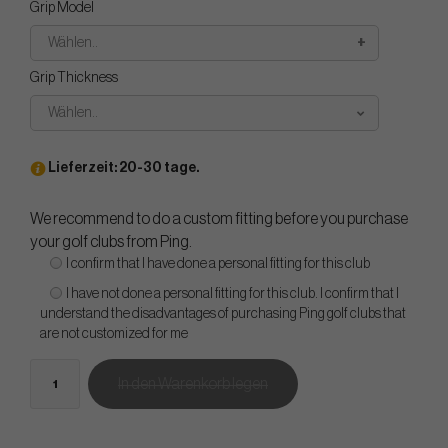
Grip Model
Wählen..
Grip Thickness
Wählen..
Lieferzeit: 20-30 tage.
We recommend to do a custom fitting before you purchase
your golf clubs from Ping.
I confirm that I have done a personal fitting for this club
I have not done a personal fitting for this club. I confirm that I
understand the disadvantages of purchasing Ping golf clubs that
are not customized for me
In den Warenkorb legen