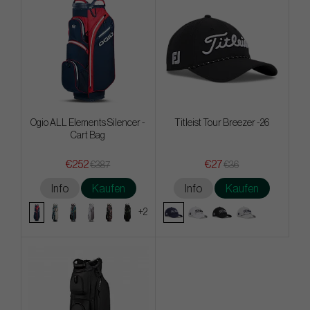
Ogio ALL Elements Silencer -
Titleist Tour Breezer -26
Cart Bag
€252
€27
€387
€36
Info
Kaufen
Info
Kaufen
+2