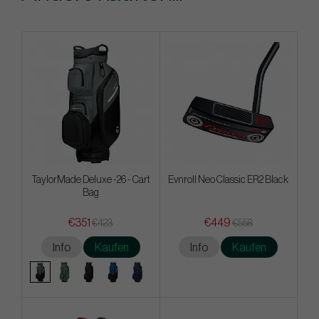
TaylorMade Deluxe -26 - Cart
Evnroll Neo Classic ER2 Black
Bag
€351
€449
€423
€558
Info
Kaufen
Info
Kaufen