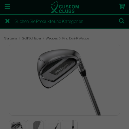
Startseite
Golf Schläger
Wedges
Ping BunkR Wedge