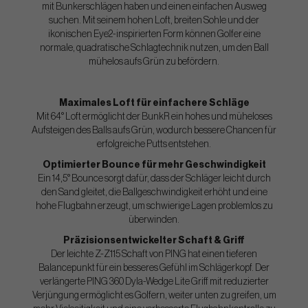
mit Bunkerschlägen haben und einen einfachen Ausweg
suchen. Mit seinem hohen Loft, breiten Sohle und der
ikonischen Eye2-inspirierten Form können Golfer eine
normale, quadratische Schlagtechnik nutzen, um den Ball
mühelos aufs Grün zu befördern.
Maximales Loft für einfachere Schläge
Mit 64° Loft ermöglicht der BunkR ein hohes und müheloses
Aufsteigen des Balls aufs Grün, wodurch bessere Chancen für
erfolgreiche Putts entstehen.
Optimierter Bounce für mehr Geschwindigkeit
Ein 14,5° Bounce sorgt dafür, dass der Schläger leicht durch
den Sand gleitet, die Ballgeschwindigkeit erhöht und eine
hohe Flugbahn erzeugt, um schwierige Lagen problemlos zu
überwinden.
Präzisionsentwickelter Schaft & Griff
Der leichte Z-Z115 Schaft von PING hat einen tieferen
Balancepunkt für ein besseres Gefühl im Schlägerkopf. Der
verlängerte PING 360 Dyla-Wedge Lite Griff mit reduzierter
Verjüngung ermöglicht es Golfern, weiter unten zu greifen, um