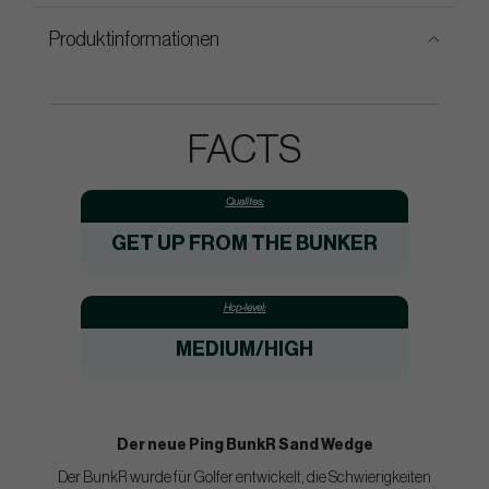
Produktinformationen
FACTS
Qualites:
GET UP FROM THE BUNKER
Hcp-level:
MEDIUM/HIGH
Der neue Ping BunkR Sand Wedge
Der BunkR wurde für Golfer entwickelt, die Schwierigkeiten