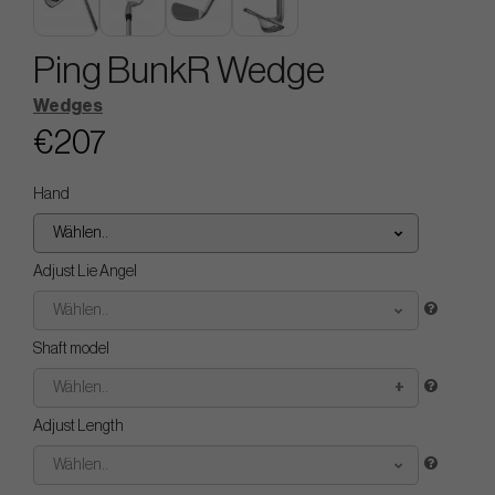
Ping BunkR Wedge
Wedges
€207
Hand
Wählen..
Adjust Lie Angel
Wählen..
Shaft model
Wählen..
Adjust Length
Wählen..