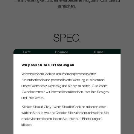
mehr Vielseitigkeit und eine verbesserte Flugbahnkontrolle zu
erreichen.
SPEC.
Loft
Bounce
Grind
Lie
64°
14.5°
BunkR
64.5°
Wir passen Ihre Erfahrung an
Wir verwenden Cookies, um Ihnen ein personalisiertes
Einkaufserlebnis und personalisierte Werbung zu bieten und
unsere Websites zuverlässig und sicher zu halten. Zu diesem
Zweck sammeln wir Informationen über Benutzer, ihre Designs
und ihre Geräte.
Klicken Sie auf „Okay“, wenn Sie alle Cookies zulassen, oder
wählen Sie aus, welche Cookies Sie zulassen und welche Sie
deaktivieren möchten, indem Sie unten auf „Einstellungen“
klicken.