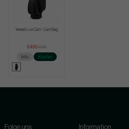
Vessel Lux Cart - Cart Bag
€495
€589
Info
Kaufen
Folge uns
Information