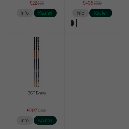
€22
€495
€35
€589
Info
Kaufen
Info
Kaufen
BGT Brava
€297
€396
Info
Kaufen