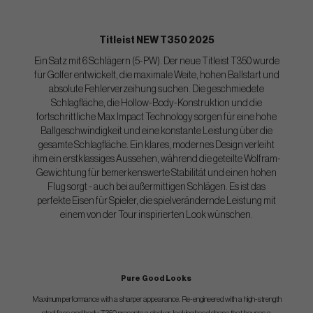
Titleist NEW T350 2025
Ein Satz mit 6 Schlägern (5-PW). Der neue Titleist T350 wurde
für Golfer entwickelt, die maximale Weite, hohen Ballstart und
absolute Fehlerverzeihung suchen. Die geschmiedete
Schlagfläche, die Hollow-Body-Konstruktion und die
fortschrittliche Max Impact Technology sorgen für eine hohe
Ballgeschwindigkeit und eine konstante Leistung über die
gesamte Schlagfläche. Ein klares, modernes Design verleiht
ihm ein erstklassiges Aussehen, während die geteilte Wolfram-
Gewichtung für bemerkenswerte Stabilität und einen hohen
Flug sorgt - auch bei außermittigen Schlägen. Es ist das
perfekte Eisen für Spieler, die spielverändernde Leistung mit
einem von der Tour inspirierten Look wünschen.
Pure Good Looks
Maximum performance with a sharper appearance. Re-engineered with a high-strength