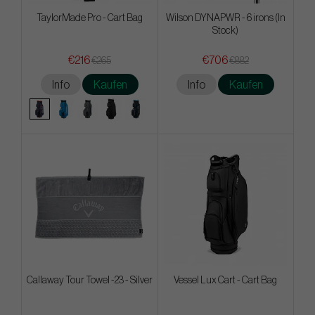
TaylorMade Pro - Cart Bag
Wilson DYNAPWR - 6 irons (In
Stock)
€216
€706
€265
€882
Info
Kaufen
Info
Kaufen
Callaway Tour Towel -23 - Silver
Vessel Lux Cart - Cart Bag