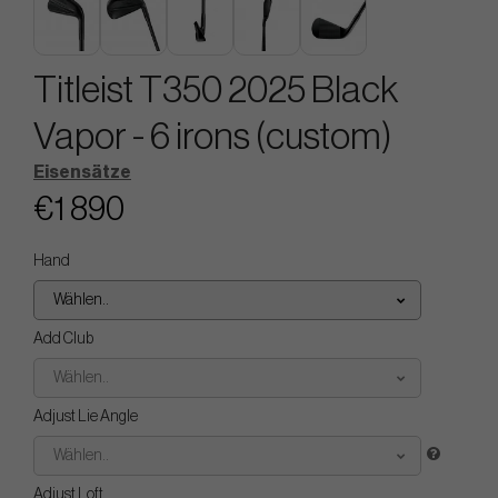
Titleist T350 2025 Black
Vapor - 6 irons (custom)
Eisensätze
€1 890
Hand
Wählen..
Add Club
Wählen..
Adjust Lie Angle
Wählen..
Adjust Loft