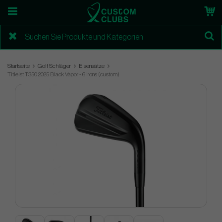
Startseite
Golf Schläger
Eisensätze
Titleist T350 2025 Black Vapor - 6 irons (custom)