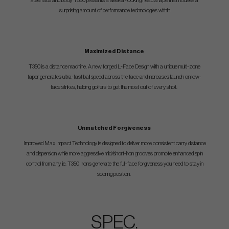
steel face and body, T350 presents a sleeker-looking head shape that houses a
surprising amount of performance technologies within
Maximized Distance
T350 is a distance machine. A new forged L-Face Design with a unique multi-zone
taper generates ultra-fast ball speed across the face and increases launch on low-
face strikes, helping golfers to get the most out of every shot.
Unmatched Forgiveness
Improved Max Impact Technology is designed to deliver more consistent carry distance
and dispersion while more aggressive mid/short-iron grooves promote enhanced spin
control from any lie. T350 Irons generate the full-face forgiveness you need to stay in
scoring position.
SPEC.