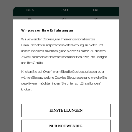
Club
Loft
Lie
#4
20°
62°
#5
23°
62.5°
Wir passen Ihre Erfahrung an
#6
26°
63°
Wir verwenden Cookies, um Ihnen ein personalisiertes
Einkaufserlebnis und personalisierte Werbung zu bieten und
#7
29°
63.5°
unsere Websites zuverlässig und sicher zu halten. Zu diesem
#8
33°
64°
Zweck sammeln wir Informationen über Benutzer, ihre Designs
und ihre Geräte.
#9
38°
64°
Klicken Sie auf „Okay“, wenn Sie alle Cookies zulassen, oder
#PW
43°
64°
wählen Sie aus, welche Cookies Sie zulassen und welche Sie
#W
48°
64°
deaktivieren möchten, indem Sie unten auf „Einstellungen“
klicken.
#W2
53°
64°
*Swingweight is set to standard shaft,grip,length & lie. When you make other choices of shaft,grip,length & lie.
Swingweight might be slightly different.
EINSTELLUNGEN
All manufacturers always tries to build all clubs as close to standard as possible
NUR NOTWENDIG