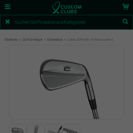
Startseite
Golf Schläger
Eisensätze
Cobra 3DP MB - 6 irons (custom)