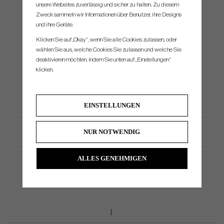
unsere Websites zuverlässig und sicher zu halten. Zu diesem
Zweck sammeln wir Informationen über Benutzer, ihre Designs
This isn’t just a new way to build clubs; it's a new standard for performance. Our high-
und ihre Geräte.
MOI, low-CG design and lattice-backed face delivers tighter downrange dispersion and
consistent distance across the face. This means your off-center strikes stay on target
Klicken Sie auf „Okay“, wenn Sie alle Cookies zulassen, oder
and maintain speed, giving you a new level of consistency and control.
wählen Sie aus, welche Cookies Sie zulassen und welche Sie
deaktivieren möchten, indem Sie unten auf „Einstellungen“
klicken.
EINSTELLUNGEN
Productspezifikation
NUR NOTWENDIG
ALLES GENEHMIGEN