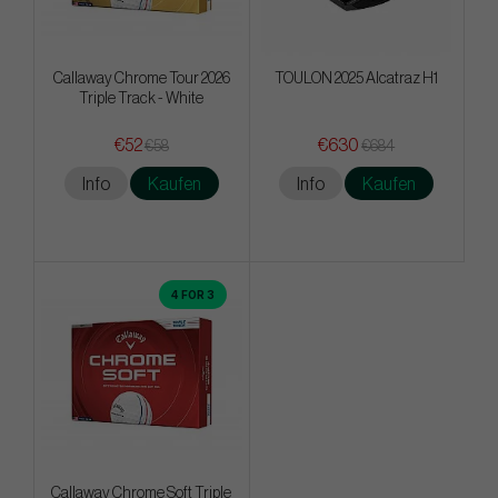
Callaway Chrome Tour 2026
TOULON 2025 Alcatraz H1
Triple Track - White
€52
€630
€58
€684
Info
Kaufen
Info
Kaufen
4 FOR 3
Callaway Chrome Soft Triple