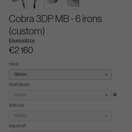
Cobra 3DP MB - 6 irons
(custom)
Eisensätze
€2 160
Hand
Wählen..
Shaft Model
Wählen..
Add club
Wählen..
Adjust loft