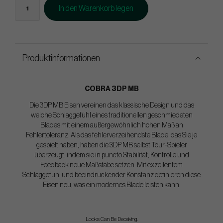
In den Warenkorb legen
Produktinformationen
COBRA 3DP MB
Die 3DP MB Eisen vereinen das klassische Design und das
weiche Schlaggefühl eines traditionellen geschmiedeten
Blades mit einem außergewöhnlich hohen Maß an
Fehlertoleranz. Als das fehlerverzeihendste Blade, das Sie je
gespielt haben, haben die 3DP MB selbst Tour-Spieler
überzeugt, indem sie in puncto Stabilität, Kontrolle und
Feedback neue Maßstäbe setzen. Mit exzellentem
Schlaggefühl und beeindruckender Konstanz definieren diese
Eisen neu, was ein modernes Blade leisten kann.
Looks Can Be Deceiving.