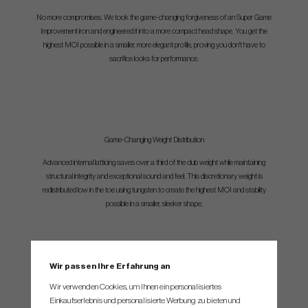
No more compromises. We took the game-changing forgiveness of an Super Game
Improvement iron and engineered it into a more compact head shape. You get the
highest MOI possible in a smaller, more elegant profile, proving you don't have to
sacrifice looks for performance.
Game-Changing Weight Distribution
Advanced internal latticing saves over a third of the club weight while maintaining
structural integrity and exceptional sound and feel. This discretionary weight is
redistributed low in the toe using tungsten to create the highest MOI and stability
possible in a smaller, sleeker shape.
Wir passen Ihre Erfahrung an
Wir verwenden Cookies, um Ihnen ein personalisiertes
Einkaufserlebnis und personalisierte Werbung zu bieten und
A New Age Of Craftsmanship