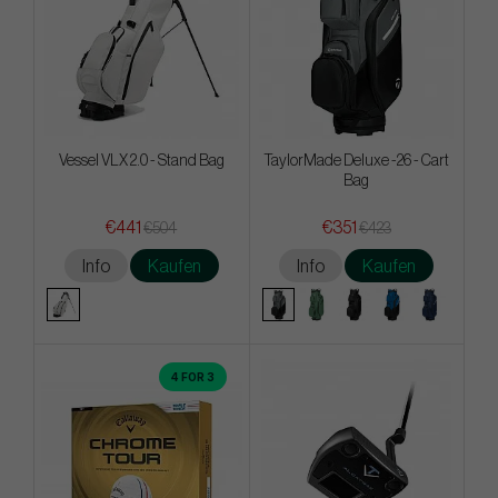
Vessel VLX 2.0 - Stand Bag
TaylorMade Deluxe -26 - Cart
Bag
€441
€351
€504
€423
Info
Kaufen
Info
Kaufen
4 FOR 3