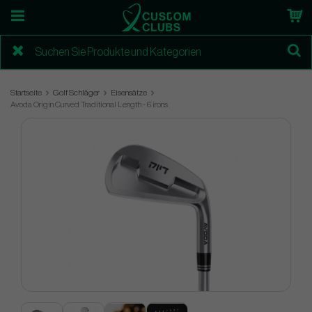
Startseite
Golf Schläger
Eisensätze
Avoda Origin Curved Traditional Length - 6 irons