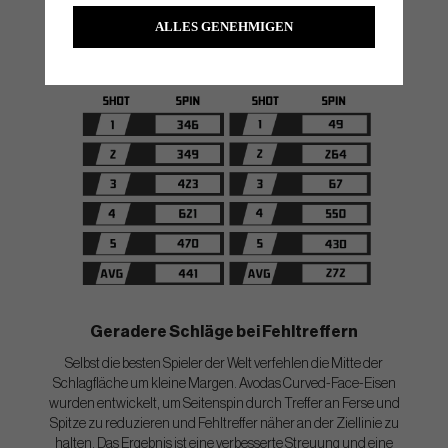
ALLES GENEHMIGEN
Geradere Schläge bei Fehltreffern
Selbst die besten Spieler der Welt verfehlen die Mitte der
Schlagfläche um kleine Margen. Avodas Curved-Face-Eisen
wurden entwickelt, um Seitenspin durch Treffer an Ferse und
Spitze zu reduzieren und Fehltreffer näher an der Ziellinie zu
halten. Das Ergebnis ist eine verbesserte Streuung und eine