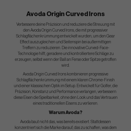
Avoda Origin Curved Irons
Verbessere deine Präzision und reduziere die Streuung mit
den Avoda Origin Curved Irons, die mit progressiver
Schlagflächenkrümmung entwickelt wurden, um den Gear
Effect auszugleichen und Seitenspin bei außermittigen
Treffern zu reduzieren. Die innovative Curved-Face-
Technologie hilft, geradere und kontrolliertere Schläge zu
erzeugen, selbst wenn der Ball an Ferse oder Spitze getroffen
wird.
Avoda Origin Curved Irons kombinieren progressive
Schlagflächenkrümmung mit einem klaren Chrome-Finish
und einer klassischen Optik im Setup. Entwickelt für Golfer, die
Präzision, Konstanz und Performance verlangen, verbessern
diese Eisen die Spielbarkeit, ohne den Look und das Vertrauen
eines traditionellen Eisens zu verlieren.
Warum Avoda?
Avoda baut nicht das, was bereits existiert. Stattdessen
konzentriert sich die Marke darauf, das zu schaffen, was dem