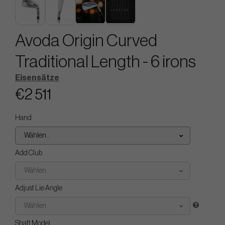
Avoda Origin Curved
Traditional Length - 6 irons
Eisensätze
€2 511
Hand
Wählen..
Add Club
Wählen..
Adjust Lie Angle
Wählen..
Shaft Model