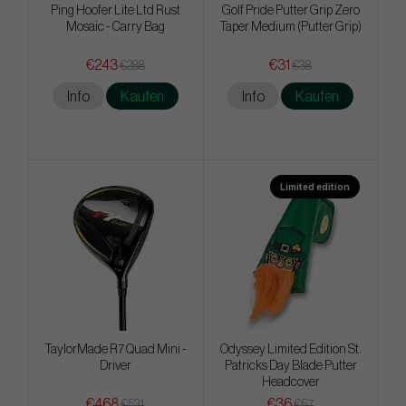
Ping Hoofer Lite Ltd Rust
Golf Pride Putter Grip Zero
Mosaic - Carry Bag
Taper Medium (Putter Grip)
€243
€31
€288
€38
Info
Kaufen
Info
Kaufen
Limited edition
TaylorMade R7 Quad Mini -
Odyssey Limited Edition St.
Driver
Patricks Day Blade Putter
Headcover
€468
€36
€531
€57