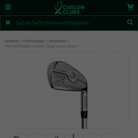
Startseite
Golf Schläger
Einzeleisen
PXG 0311 P GEN7 Chrome - Single irons (custom)