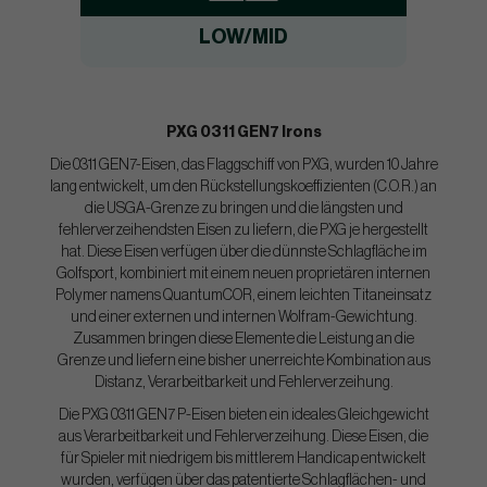
LOW/MID
PXG 0311 GEN7 Irons
Die 0311 GEN7-Eisen, das Flaggschiff von PXG, wurden 10 Jahre
lang entwickelt, um den Rückstellungskoeffizienten (C.O.R.) an
die USGA-Grenze zu bringen und die längsten und
fehlerverzeihendsten Eisen zu liefern, die PXG je hergestellt
hat. Diese Eisen verfügen über die dünnste Schlagfläche im
Golfsport, kombiniert mit einem neuen proprietären internen
Polymer namens QuantumCOR, einem leichten Titaneinsatz
und einer externen und internen Wolfram-Gewichtung.
Zusammen bringen diese Elemente die Leistung an die
Grenze und liefern eine bisher unerreichte Kombination aus
Distanz, Verarbeitbarkeit und Fehlerverzeihung.
Die PXG 0311 GEN7 P-Eisen bieten ein ideales Gleichgewicht
aus Verarbeitbarkeit und Fehlerverzeihung. Diese Eisen, die
für Spieler mit niedrigem bis mittlerem Handicap entwickelt
wurden, verfügen über das patentierte Schlagflächen- und