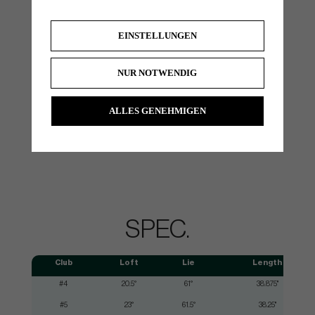
EINSTELLUNGEN
NUR NOTWENDIG
ALLES GENEHMIGEN
SPEC.
Club
Loft
Lie
Length
#4
20.5°
61°
38.875"
#5
23°
61.5°
38.25"