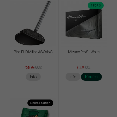
4 FOR 3
Ping PLD Milled AS Oslo C
Mizuno Pro S - White
€495
€48
€630
€57
Info
Info
Kaufen
Limited edition