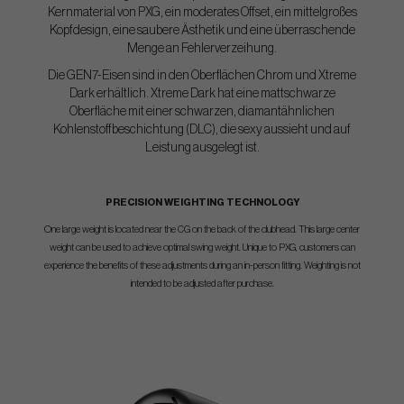
Kernmaterial von PXG, ein moderates Offset, ein mittelgroßes
Kopfdesign, eine saubere Ästhetik und eine überraschende
Menge an Fehlerverzeihung.
Die GEN7-Eisen sind in den Oberflächen Chrom und Xtreme
Dark erhältlich. Xtreme Dark hat eine mattschwarze
Oberfläche mit einer schwarzen, diamantähnlichen
Kohlenstoffbeschichtung (DLC), die sexy aussieht und auf
Leistung ausgelegt ist.
PRECISION WEIGHTING TECHNOLOGY
One large weight is located near the CG on the back of the clubhead. This large center
weight can be used to achieve optimal swing weight. Unique to PXG, customers can
experience the benefits of these adjustments during an in-person fitting. Weighting is not
intended to be adjusted after purchase.