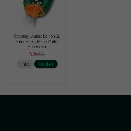
Odyssey Limited Edition St.
Patricks Day Mallet Putter
Headcover
€36
€57
Info
Kaufen