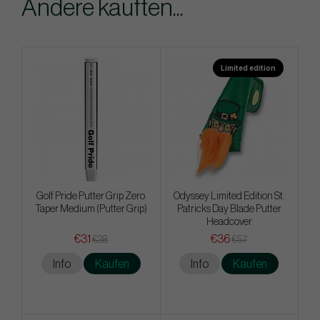
Andere kauften...
Limited edition
Golf Pride Putter Grip Zero
Odyssey Limited Edition St.
Taper Medium (Putter Grip)
Patricks Day Blade Putter
Headcover
€31
€36
€38
€57
Info
Kaufen
Info
Kaufen