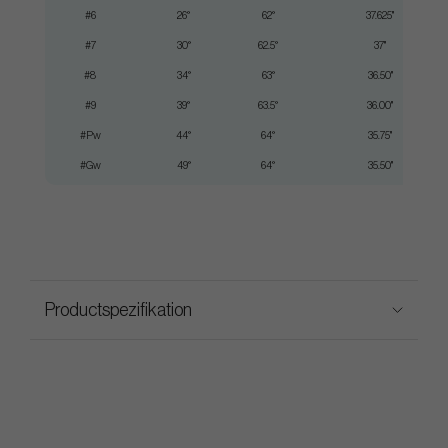
#6
26°
62°
37.625"
#7
30°
62.5°
37"
#8
34°
63°
36.50"
#9
39°
63.5°
36.00"
#Pw
44°
64°
35.75"
#Gw
49°
64°
35.50"
Productspezifikation