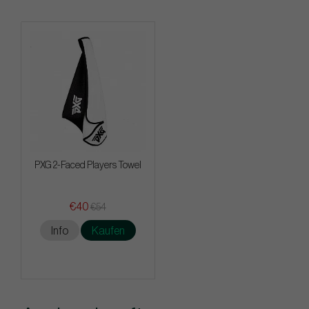
PXG 2-Faced Players Towel
€40
€54
Info
Kaufen