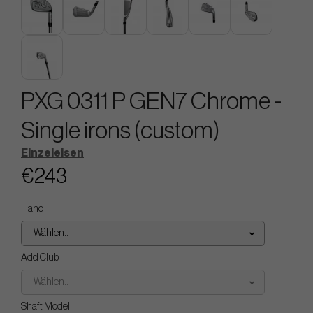
PXG 0311 P GEN7 Chrome -
Single irons (custom)
Einzeleisen
€243
Hand
Wählen..
Add Club
Wählen..
Shaft Model