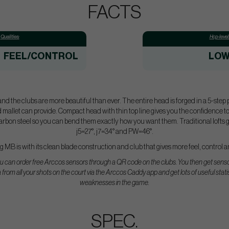
FACTS
Qualities:
Hcp-level
FEEL/CONTROL
LO
d the clubs are more beautiful than ever. The entire head is forged in a 5-step 
d mallet can provide. Compact head with thin top line gives you the confidence t
rbon steel so you can bend them exactly how you want them. Traditional lofts g
j5=27°, j7=34° and PW=46°.
MB is with its clean blade construction and club that gives more feel, control a
ou can order free Arccos sensors through a QR code on the clubs. You then get sensors
 from all your shots on the court via the Arccos Caddy app and get lots of useful stat
weaknesses in the game.
SPEC.