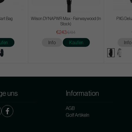
Cart Bag
Wilson DYNAPWR Max - Fairwaywood (In
PXG Delu
Stock)
€243
€414
ufen
Info
Kaufen
Info
ge uns
Information
AGB
Golf Artikeln