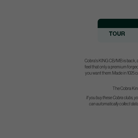
TOUR
Cobra's KING CB/MB is back, an
feel that only a premium forge
you want them.Made in 1025 ca
The Cobra King 
If you buy these Cobra clubs, y
can automatically collect data