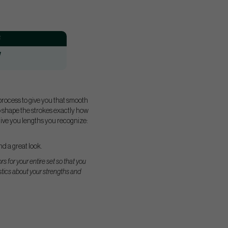
:
W
process to give you that smooth
o shape the strokes exactly how
ive you lengths you recognize:
nd a great look.
 for your entire set so that you
istics about your strengths and