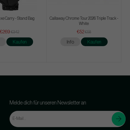
xe Carry - Stand Bag
Callaway Chrome Tour 2026 Triple Track -
White
€269
€52
€342
€58
Kaufen
Info
Kaufen
Melde dich für unseren Newsletter an