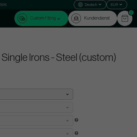
 250€
Deutsch
EUR
0
Custom Fitting
Kundendienst
Single Irons - Steel (custom)