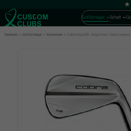
Golf Schläger
Schaft
Go
Startseite
Golf Schläger
Einzeleisen
Cobra King MB - Single Irons - Steel (custom)