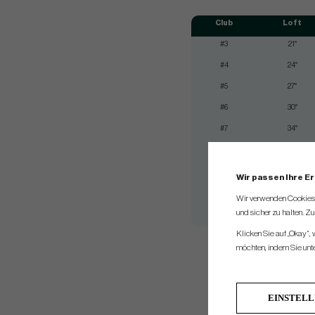
Club
Loft
#3
21°
#4
24°
#5
27°
#6
30°
#7
34°
#8
38°
#9
42°
Wir passen Ihre E
#Pw
46°
Wir verwenden Cookies, 
und sicher zu halten. Z
#Gw
50°
Klicken Sie auf „Okay“,
möchten, indem Sie unten
*The standard swingwei
EINSTEL