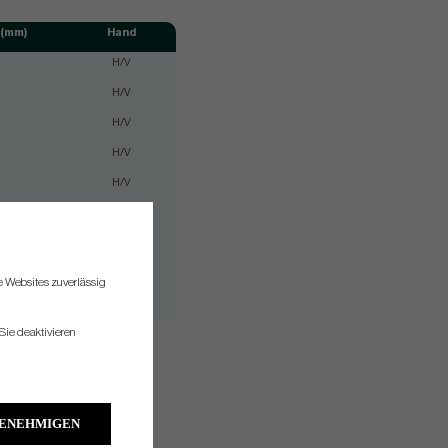
 (mm)
Hand
H/V
H/V
H/V
H/V
H/V
H/V
H/V
H/V
re Websites zuverlässig
H/V
Sie deaktivieren
e swingweight may vary.
GENEHMIGEN