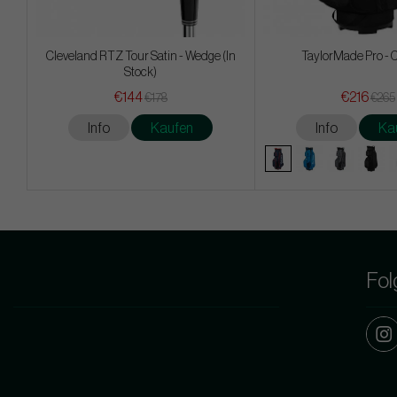
Cleveland RTZ Tour Satin - Wedge (In
TaylorMade Pro - 
Stock)
€144
€216
€178
€265
Info
Kaufen
Info
Ka
Fol