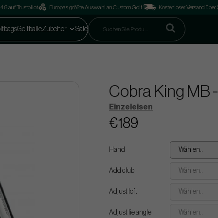
4.8 auf Trustpilot
Europas größte Auswahl an Custom Golf
Kostenloser Versand über
lfbags
Golfbälle
Zubehör
Sale
Cobra King MB - 
Einzeleisen
€189
Hand
Wählen..
Add club
Wählen..
Adjust loft
Wählen..
Adjust lie angle
Wählen..