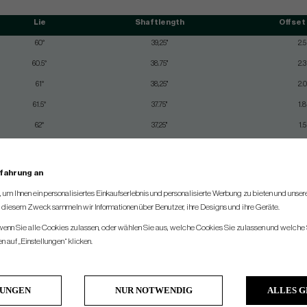
Lie
Shaftlength
Offset
60°
39,25"
2.5
60.5°
38.75"
2.3
61°
38,25"
2.0
61.5°
37.75"
1.8
62°
37,25"
1.5
62.5°
36,75"
1.3
63°
36,25"
1.3
rfahrung an
63.5°
36"
1.3
um Ihnen ein personalisiertes Einkaufserlebnis und personalisierte Werbung zu bieten und unse
u diesem Zweck sammeln wir Informationen über Benutzer, ihre Designs und ihre Geräte.
63.5°
35,75"
1.3
 wenn Sie alle Cookies zulassen, oder wählen Sie aus, welche Cookies Sie zulassen und welche 
 auf „Einstellungen“ klicken.
ght of these clubs is D2-D3. Swingweight is based on standard shaft, grip, length and lie. When making other choices of shaft, grip, length & lie, th
All manufacturers always try to build all clubs as close to standard swingweight as possible
LUNGEN
NUR NOTWENDIG
ALLES 