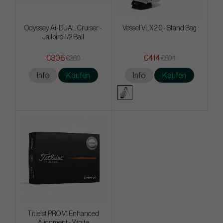
Odyssey Ai-DUAL Cruiser -
Vessel VLX 2.0 - Stand Bag
Jailbird 1/2 Ball
€306
€414
€360
€504
Info
Kaufen
Info
Kaufen
Titleist PRO V1 Enhanced
Alignment - White