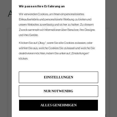
Wir passen Ihre Erfahrung an
Andere kauften...
Wir verwenden Cookies, um Ihnen ein personalisiertes
Einkaufserlebnis und personalisierte Werbung zu bieten und
unsere Websites zuverlässig und sicher zu halten. Zu diesem
Zweck sammeln wir Informationen über Benutzer, ihre Designs
und ihre Geräte.
Klicken Sie auf „Okay“, wenn Sie alle Cookies zulassen, oder
wählen Sie aus, welche Cookies Sie zulassen und welche Sie
deaktivieren möchten, indem Sie unten auf „Einstellungen“
klicken.
EINSTELLUNGEN
BGT Brava
TaylorMade Radar Legacy
Tucker Cap
NUR NOTWENDIG
€297
€25
€396
€32
ALLES GENEHMIGEN
Info
Kaufen
Info
Kaufen
+1