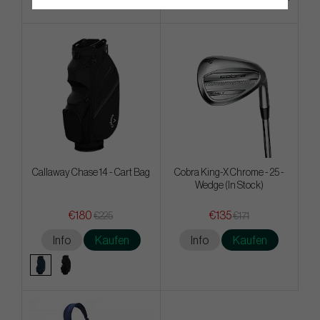
Callaway Chase 14 - Cart Bag
Cobra King-X Chrome - 25 -
Wedge (In Stock)
€180
€135
€225
€171
Info
Kaufen
Info
Kaufen