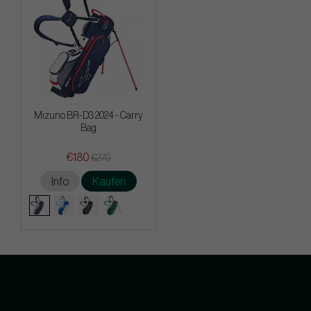
Mizuno BR-D3 2024 - Carry
Bag
€180
€270
Info
Kaufen