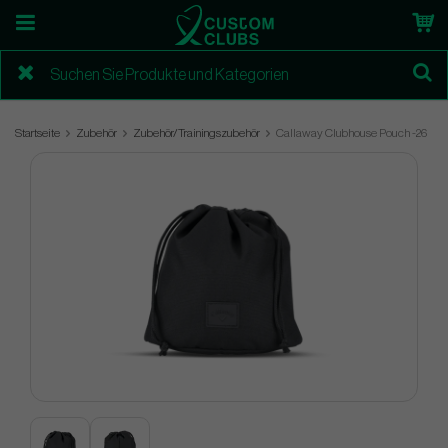
Startseite
Zubehör
Zubehör/Trainingszubehör
Callaway Clubhouse Pouch -26