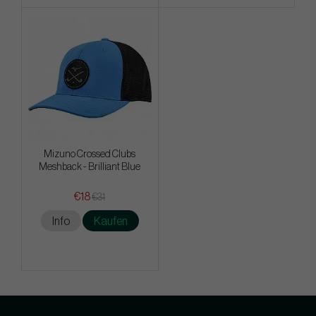
Mizuno Crossed Clubs
Meshback - Brilliant Blue
€18
€31
Info
Kaufen