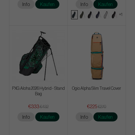
Info
Kaufen
Info
Kaufen
+1
PXG Aloha 2026 Hybrid - Stand
Ogio Alpha Slim Travel Cover
Bag
€333
€225
€432
€270
Info
Kaufen
Info
Kaufen