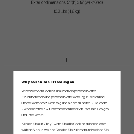
Exterior dimensions: 51"(h) x 19"(w) x 16"(d)
10.3 Lbs (4,6 kg)
Wir passen Ihre Erfahrung an
Wir verwenden Cookies, um Ihnen ein personalisiertes
Einkaufserlebnis und personalisierte Werbung zu bieten und
unsere Websites zuverlässig und sicher zu halten. Zu diesem
Zweck sammeln wir Informationen über Benutzer, ihre Designs
und ihre Geräte.
Klicken Sie auf „Okay“, wenn Sie alle Cookies zulassen, oder
wählen Sie aus, welche Cookies Sie zulassen und welche Sie