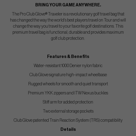
BRING YOUR GAME ANYWHERE.
The Pro Club Glove® Traveler is a revolutionary golf travel bag that
has changed the way the world’s best players travel on Tour and will
change the way you travel to your favorite golf destinations. This
premium travel bag is functional, durable and provides maximum
golf club protection.
Features & Benefits
Water-resistant 1000 Denier nylon fabric
Club Glove signature high-impact wheelbase
Rugged wheels for smooth and quiet transport
Premium YKK zippers and ITW Nexus buckles
Stiff arm for added protection
Two external storage pockets
Club Glove patented Train Reaction System (TRS) compatibility
Details