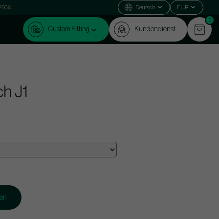
 250€
Deutsch
EUR
0
Custom Fitting
Kundendienst
h J1
gen