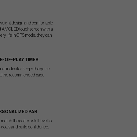
ghtweight design and comfortable
right AMOLED touchscreen with a
tery life in GPS mode, they can
E-OF-PLAY TIMER
sual indicator keeps the game
at the recommended pace.
RSONALIZED PAR
 match the golfer’s skill level to
ic goals and build confidence.