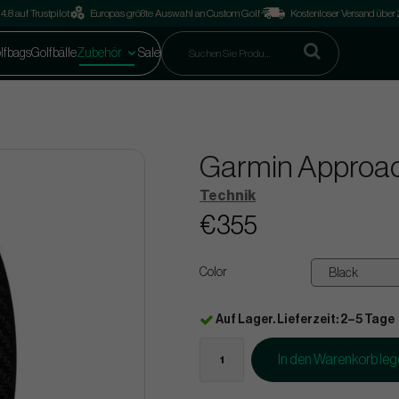
4.8 auf Trustpilot
Europas größte Auswahl an Custom Golf
Kostenloser Versand über
lfbags
Golfbälle
Zubehör
Sale
Garmin Approac
Technik
€355
Color
Auf Lager. Lieferzeit: 2–5 Tage
In den Warenkorb le