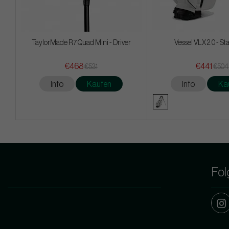
TaylorMade R7 Quad Mini - Driver
Vessel VLX 2.0 - S
€468
€441
€531
€504
Info
Kaufen
Info
Ka
Fol