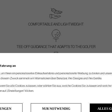
COMFORTABLE AND LIGHTWEIGHT
TEE-OFF GUIDANCE THAT ADAPTS TO THE GOLFER
rfahrung an
SIMPLIFIED INTERFACE
um Ihnen ein personalisiertes Einkaufserlebnis und personalisierte Werbung zu bieten und unse
u diesem Zweck sammeln wir Informationen über Benutzer, ihre Designs und ihre Geräte.
 wenn Sie alle Cookies zulassen, oder wählen Sie aus, welche Cookies Sie zulassen und welche 
 auf „Einstellungen“ klicken.
ADJUST PAR TO MATCH THE GOLFER’S SKILL LEVEL
LUNGEN
NUR NOTWENDIG
ALLES 