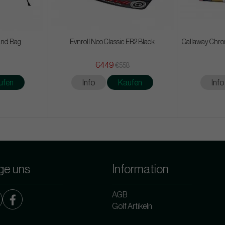
tand Bag
Evnroll Neo Classic ER2 Black
Callaway Chrom
€449
€558
ufen
Info
Kaufen
Info
ge uns
Information
AGB
Golf Artikeln