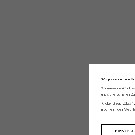
Wir passen Ihre E
Wir verwenden Cookies, 
und sicher zu halten. Z
Klicken Sie auf „Okay“,
möchten, indem Sie unten
EINSTEL