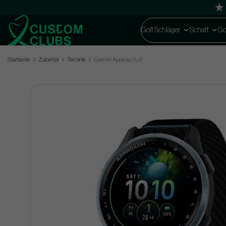
Golf Schläger
Schaft
Go
Startseite
Zubehör
Technik
Garmin Approach J1