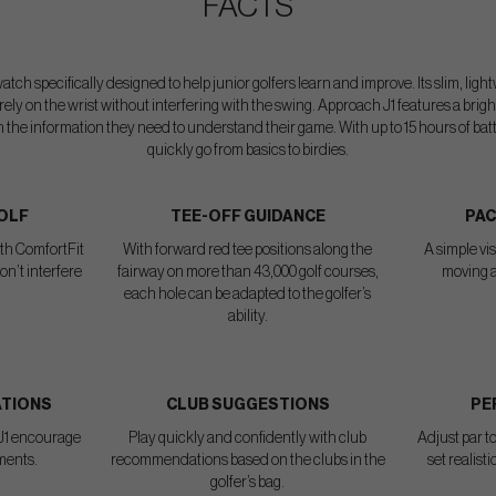
FACTS
watch specifically designed to help junior golfers learn and improve. Its slim, li
urely on the wrist without interfering with the swing. Approach J1 features a b
n the information they need to understand their game. With up to 15 hours of bat
quickly go from basics to birdies.
OLF
TEE-OFF GUIDANCE
PAC
ith ComfortFit
With forward red tee positions along the
A simple vi
on’t interfere
fairway on more than 43,000 golf courses,
moving 
each hole can be adapted to the golfer’s
ability.
ATIONS
CLUB SUGGESTIONS
PE
J1 encourage
Play quickly and confidently with club
Adjust par to
ments.
recommendations based on the clubs in the
set realist
golfer’s bag.