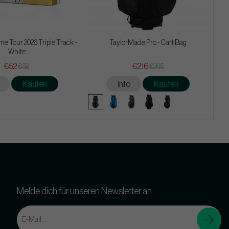
e Tour 2026 Triple Track -
TaylorMade Pro - Cart Bag
White
€52
€216
€58
€265
Kaufen
Info
Kaufen
Melde dich für unseren Newsletter an