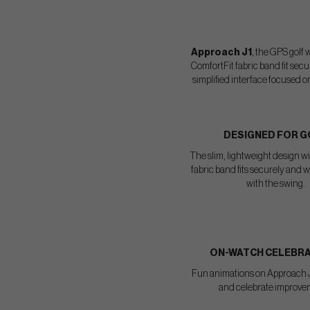
Approach J1
, the GPS golf 
ComfortFit fabric band fit sec
simplified interface focused o
DESIGNED FOR G
The slim, lightweight design w
fabric band fits securely and w
with the swing.
ON-WATCH CELEBR
Fun animations on Approach 
and celebrate improve