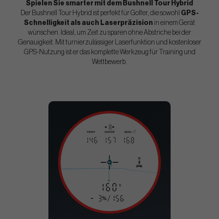
Spielen Sie smarter mit dem Bushnell Tour Hybrid
Der Bushnell Tour Hybrid ist perfekt für Golfer, die sowohl
GPS-
Schnelligkeit als auch Laserpräzision
in einem Gerät
wünschen. Ideal, um Zeit zu sparen ohne Abstriche bei der
Genauigkeit. Mit turnierzulässiger Laserfunktion und kostenloser
GPS-Nutzung ist er das komplette Werkzeug für Training und
Wettbewerb.