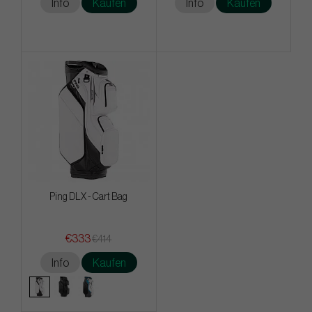
Info
Kaufen
Info
Kaufen
Ping DLX - Cart Bag
€333
€414
Info
Kaufen