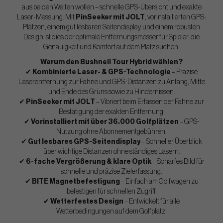
aus beiden Welten wollen – schnelle GPS-Übersicht und exakte
Laser-Messung. Mit
PinSeeker mit JOLT
, vorinstallierten GPS-
Plätzen, einem gut lesbaren Seitendisplay und einem robusten
Design ist dies der optimale Entfernungsmesser für Spieler, die
Genauigkeit und Komfort auf dem Platz suchen.
Warum den Bushnell Tour Hybrid wählen?
✔
Kombinierte Laser- & GPS-Technologie
– Präzise
Laserentfernung zur Fahne und GPS-Distanzen zu Anfang, Mitte
und Ende des Grüns sowie zu Hindernissen.
✔
PinSeeker mit JOLT
– Vibriert beim Erfassen der Fahne zur
Bestätigung der exakten Entfernung.
✔
Vorinstalliert mit über 36.000 Golfplätzen
– GPS-
Nutzung ohne Abonnementgebühren.
✔
Gut lesbares GPS-Seitendisplay
– Schneller Überblick
über wichtige Distanzen ohne ständiges Lasern.
✔
6-fache Vergrößerung & klare Optik
– Scharfes Bild für
schnelle und präzise Zielerfassung.
✔
BITE Magnetbefestigung
– Einfach am Golfwagen zu
befestigen für schnellen Zugriff.
✔
Wetterfestes Design
– Entwickelt für alle
Wetterbedingungen auf dem Golfplatz.