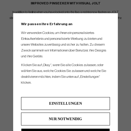
IMPROVED PINSEEKER
WITH VISUAL JOLT
In addition to feeling when you have locked onto the flag, a red ring now flashes as JOLT
vibrates to give you even greater feedback and confidence to know you have locked onto the
Wir passen Ihre Erfahrung an
flag.
Wir verwenden Cookies, um Ihnen ein personalisiertes
Einkaufserlebnis und personalisierte Werbung zu bieten und
unsere Websites zuverlässig und sicher zu halten. Zu diesem
Zweck sammeln wir Informationen über Benutzer, ihre Designs
und ihre Geräte.
Klicken Sie auf „Okay“, wenn Sie alle Cookies zulassen, oder
wählen Sie aus, welche Cookies Sie zulassen und welche Sie
deaktivieren möchten, indem Sie unten auf „Einstellungen“
klicken.
EINSTELLUNGEN
NUR NOTWENDIG
INTEGRATED BITE MAGNETIC CART MOUNT