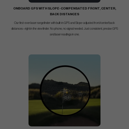
ONBOARD GPS WITH SLOPE-COMPENSATED FRONT, CENTER,
BACK DISTANCES
Our first-ever laser rangefinder with built-in GPS and Slope-adjusted front/center/back
distances—right in the viewfinder. No phone, no signal needed. Just consistent, precise GPS
and laser readings in one.