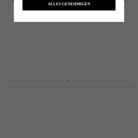
Bushnell Golf’s exclusive BITE magnetic mount lets you securely attach the Tour Hybrid to
ALLES GENEHMIGEN
your cart bar for quick, convenient access. No fumbling—just grab, range, and go.