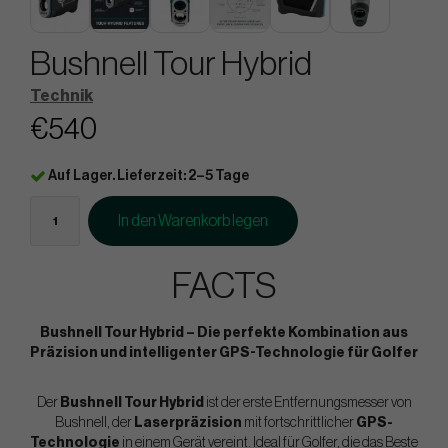
Bushnell Tour Hybrid
Technik
€540
Auf Lager. Lieferzeit: 2–5 Tage
In den Warenkorb legen
FACTS
Bushnell Tour Hybrid – Die perfekte Kombination aus
Präzision und intelligenter GPS-Technologie für Golfer
Der
Bushnell Tour Hybrid
ist der erste Entfernungsmesser von
Bushnell, der
Laserpräzision
mit fortschrittlicher
GPS-
Technologie
in einem Gerät vereint. Ideal für Golfer, die das Beste