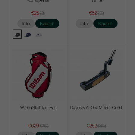
-26 Rope Hat
White
€25
€52
€31
€58
Info
Kaufen
Info
Kaufen
Wilson Staff Tour Bag
Odyssey Ai-One Milled - One T
€629
€252
€783
€495