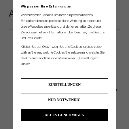
Wir passen Ihre Erfahrung an
Andere kauften...
Wir verwenden Cookies, um Ihnen ein personalisiertes
Einkaufserlebnis und personalisierte Werbung zu bieten und
unsere Websites zuverlässig und sicher zu halten. Zu diesem
Zweck sammeln wir Informationen über Benutzer, ihre Designs
und ihre Geräte.
Klicken Sie auf „Okay“, wenn Sie alle Cookies zulassen, oder
wählen Sie aus, welche Cookies Sie zulassen und welche Sie
deaktivieren möchten, indem Sie unten auf „Einstellungen“
klicken.
EINSTELLUNGEN
Golf Pride Putter Grip Zero
Wilson DYNAPWR - 6 irons (In
Taper Large (Putter Grip)
Stock)
NUR NOTWENDIG
€31
€706
€38
€882
ALLES GENEHMIGEN
Info
Kaufen
Info
Kaufen