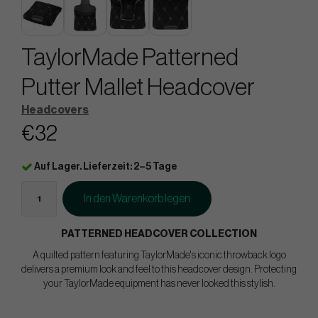
TaylorMade Patterned
Putter Mallet Headcover
Headcovers
€32
Auf Lager. Lieferzeit: 2–5 Tage
In den Warenkorb legen
PATTERNED HEADCOVER COLLECTION
A quilted pattern featuring TaylorMade's iconic throwback logo
delivers a premium look and feel to this headcover design. Protecting
your TaylorMade equipment has never looked this stylish.