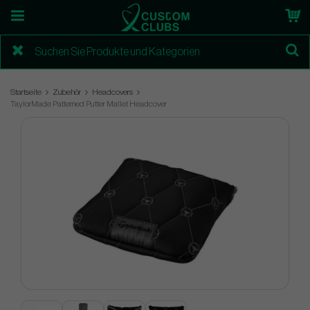
Startseite
Zubehör
Headcovers
TaylorMade Patterned Putter Mallet Headcover