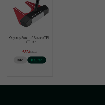
Odyssey Square 2 Square TRI-
HOT - #7
€531
€585
Info
Kaufen