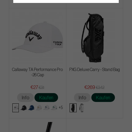
Callaway TA Performance Pro
PXG Deluxe Carry - Stand Bag
-26 Cap
€27
€269
€31
€342
Info
Kaufen
Info
Kaufen
+5