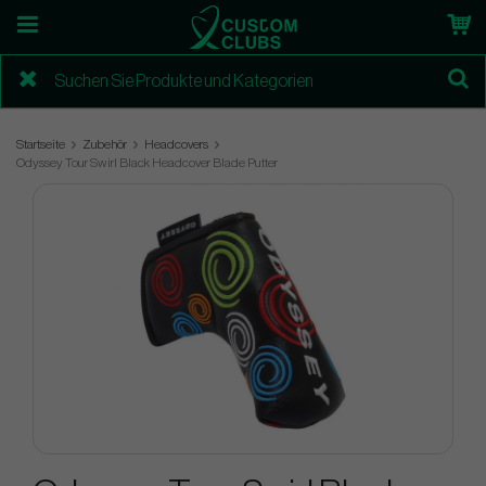
Startseite
Zubehör
Headcovers
Odyssey Tour Swirl Black Headcover Blade Putter