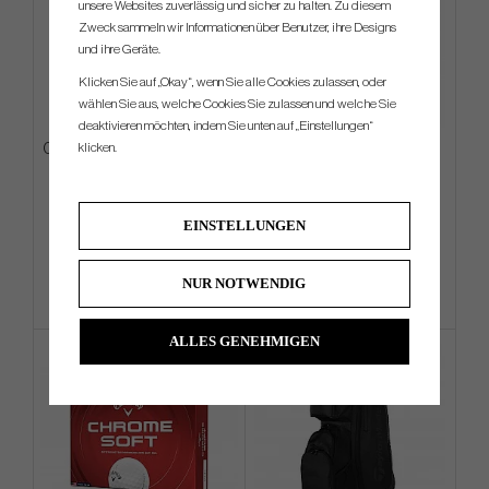
unsere Websites zuverlässig und sicher zu halten. Zu diesem
Zweck sammeln wir Informationen über Benutzer, ihre Designs
und ihre Geräte.
Klicken Sie auf „Okay“, wenn Sie alle Cookies zulassen, oder
wählen Sie aus, welche Cookies Sie zulassen und welche Sie
deaktivieren möchten, indem Sie unten auf „Einstellungen“
klicken.
Odyssey Square 2 Square TRI-
Srixon Q-STAR Ultispeed -
HOT - Jailbird
White
€531
€27
€585
€36
EINSTELLUNGEN
Info
Kaufen
Info
Kaufen
NUR NOTWENDIG
ALLES GENEHMIGEN
4 FOR 3