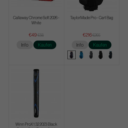
Callaway Chrome Soft 2026 -
TaylorMade Pro - Cart Bag
White
€49
€216
€58
€265
Info
Kaufen
Info
Kaufen
Winn ProX 1.32 2023 Black