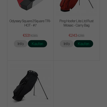
Odyssey Square 2 Square TRI-
Ping Hoofer Lite Ltd Rust
HOT - #7
Mosaic - Carry Bag
€531
€243
€585
€288
Info
Kaufen
Info
Kaufen