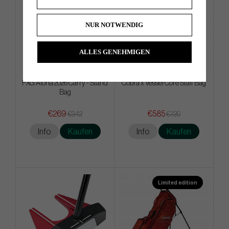
NUR NOTWENDIG
ALLES GENEHMIGEN
PXG Aloha 2026 Carry - Stand
Cobra x Vessel Core Staff Bag
Bag
€269
€585
€342
€720
Info
Kaufen
Info
Kaufen
Limited edition