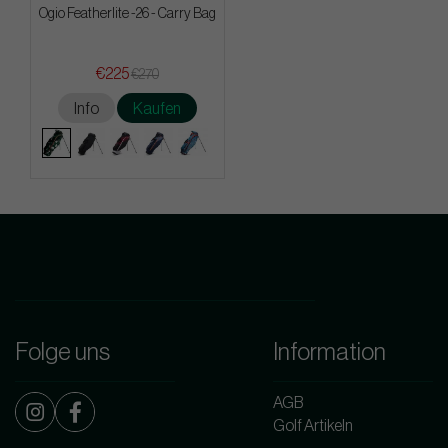
Ogio Featherlite -26 - Carry Bag
€225
€270
Info
Kaufen
Folge uns
Information
AGB
Golf Artikeln