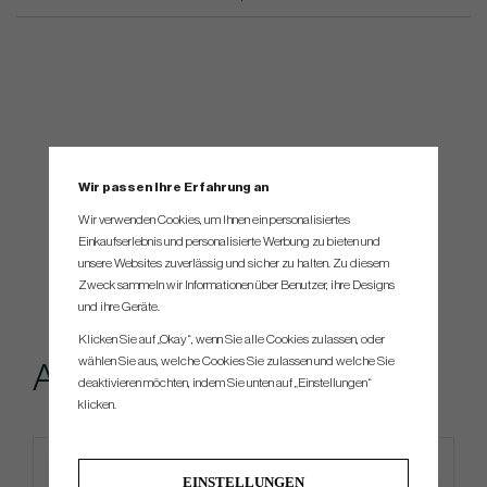
Wir passen Ihre Erfahrung an
Wir verwenden Cookies, um Ihnen ein personalisiertes
Einkaufserlebnis und personalisierte Werbung zu bieten und
unsere Websites zuverlässig und sicher zu halten. Zu diesem
Zweck sammeln wir Informationen über Benutzer, ihre Designs
und ihre Geräte.
Klicken Sie auf „Okay“, wenn Sie alle Cookies zulassen, oder
wählen Sie aus, welche Cookies Sie zulassen und welche Sie
Andere kauften...
deaktivieren möchten, indem Sie unten auf „Einstellungen“
klicken.
EINSTELLUNGEN