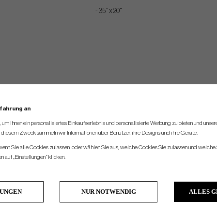
- 35” x 20"
rfahrung an
um Ihnen ein personalisiertes Einkaufserlebnis und personalisierte Werbung zu bieten und unse
u diesem Zweck sammeln wir Informationen über Benutzer, ihre Designs und ihre Geräte.
 wenn Sie alle Cookies zulassen, oder wählen Sie aus, welche Cookies Sie zulassen und welche 
 auf „Einstellungen“ klicken.
LUNGEN
NUR NOTWENDIG
ALLES 