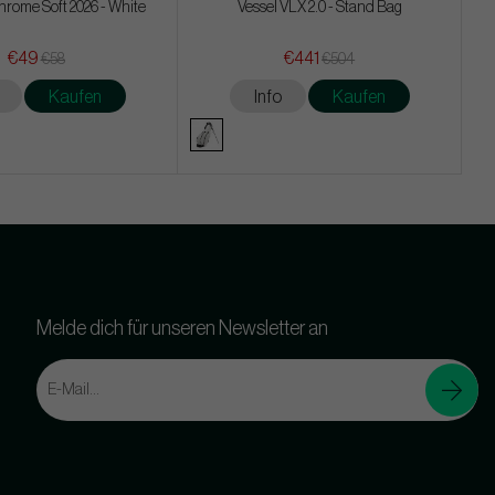
rome Soft 2026 - White
Vessel VLX 2.0 - Stand Bag
€49
€441
€58
€504
Kaufen
Info
Kaufen
Melde dich für unseren Newsletter an