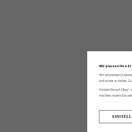
Wir passen Ihre E
Wir verwenden Cookies, 
und sicher zu halten. Z
Klicken Sie auf „Okay“,
möchten, indem Sie unten
EINSTEL