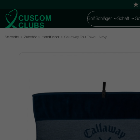
Golf Schläger
Schaft
Go
Startseite
Zubehör
Handtücher
Callaway Tour Towel - Navy