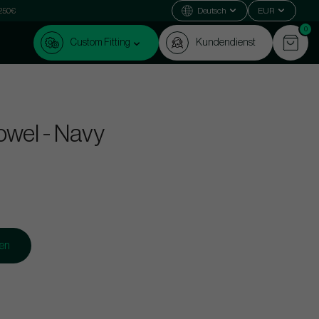
 250€
Deutsch
EUR
0
Custom Fitting
Kundendienst
owel - Navy
gen