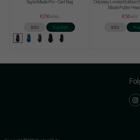
TaylorMade Pro - Cart Bag
Odyssey Limited Edition S
Blade Putter Hea
€216
€36
€265
€57
Info
Kaufen
Info
Ka
Fol