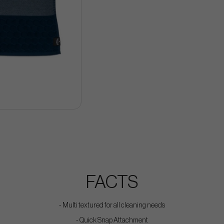
FACTS
- Multi textured for all cleaning needs​
- Quick Snap Attachment​​