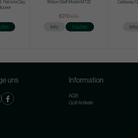
t. Patricks Day
Wilson Staff Model MT22
Callaway Ch
dcover
€270
€315
ufen
Info
Kaufen
Info
ge uns
Information
AGB
Golf Artikeln