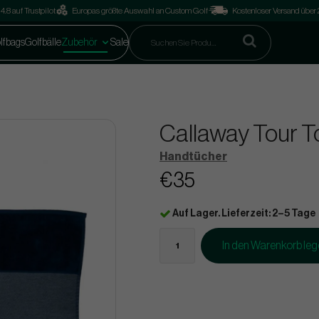
4.8 auf Trustpilot
Europas größte Auswahl an Custom Golf
Kostenloser Versand über
lfbags
Golfbälle
Zubehör
Sale
Callaway Tour T
Handtücher
€35
Auf Lager. Lieferzeit: 2–5 Tage
In den Warenkorb le