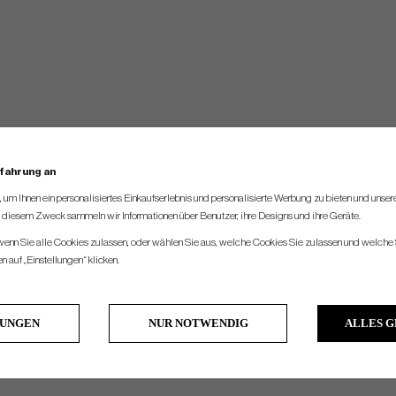
rfahrung an
um Ihnen ein personalisiertes Einkaufserlebnis und personalisierte Werbung zu bieten und unse
u diesem Zweck sammeln wir Informationen über Benutzer, ihre Designs und ihre Geräte.
 wenn Sie alle Cookies zulassen, oder wählen Sie aus, welche Cookies Sie zulassen und welche 
 auf „Einstellungen“ klicken.
LUNGEN
NUR NOTWENDIG
ALLES 