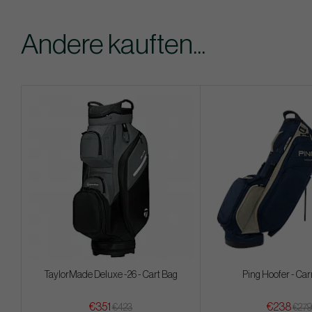
Andere kauften...
TaylorMade Deluxe -26 - Cart Bag
Ping Hoofer - Car
€351
€238
€423
€279