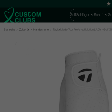
Golf Schläger
Schaft
Go
Startseite
Zubehör
Handschuhe
TaylorMade Tour Preferred Motion LADY - Golf G