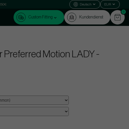
 250€
Deutsch
EUR
0
Custom Fitting
Kundendienst
 Preferred Motion LADY -