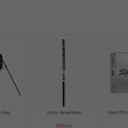
ry Bag
Accra - iSeries Wood
Titleist PRO
€90
€126