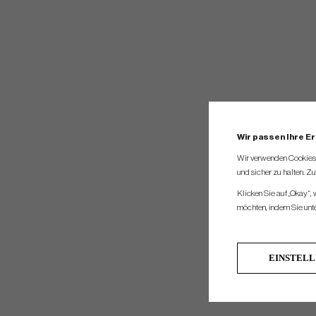
Wir passen Ihre E
Wir verwenden Cookies, 
und sicher zu halten. Z
Klicken Sie auf „Okay“,
möchten, indem Sie unten
EINSTEL