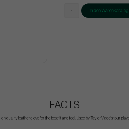
In den Warenkorb le
FACTS
igh quality leather glove for the best fit and feel. Used by TaylorMade's tour play