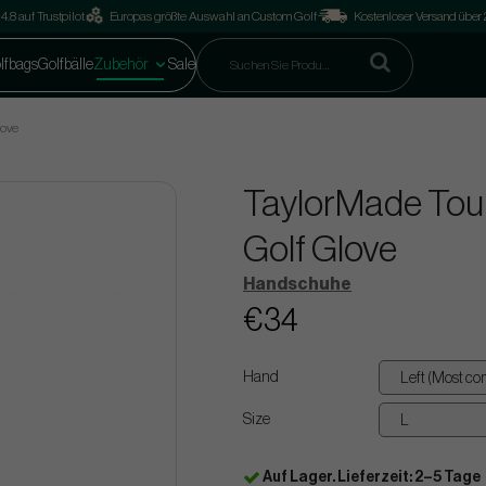
4.8 auf Trustpilot
Europas größte Auswahl an Custom Golf
Kostenloser Versand über
lfbags
Golfbälle
Zubehör
Sale
love
TaylorMade Tour
Golf Glove
Handschuhe
€34
Hand
Size
Auf Lager. Lieferzeit: 2–5 Tage