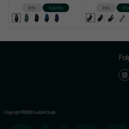
Info
Kaufen
Info
Ka
Fol
Copyright ©2026 CustomClubs