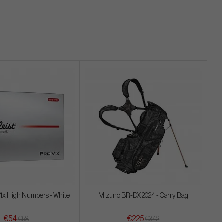
 V1x High Numbers - White
Mizuno BR-DX 2024 - Carry Bag
€54
€225
€58
€342