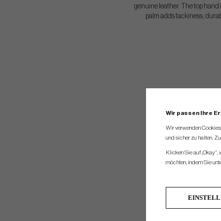
genuine leather. The top hand i
palm adds tackiness, durabil
Wir passen Ihre E
Wir verwenden Cookies, 
und sicher zu halten. Z
Klicken Sie auf „Okay“,
möchten, indem Sie unten
EINSTEL