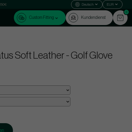
 250€
Deutsch
EUR
0
Custom Fitting
Kundendienst
us Soft Leather - Golf Glove
gen