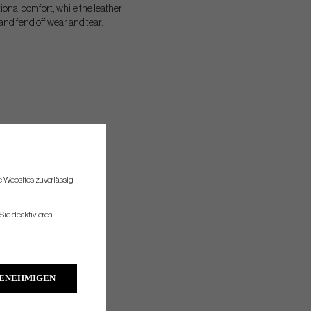
ional comfort, while the leather
g and fend off wear and tear.
re Websites zuverlässig
Sie deaktivieren
GENEHMIGEN