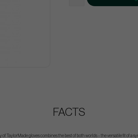
FACTS
 of TaylorMade gloves combines the best of both worlds – the versatile fit of a sy