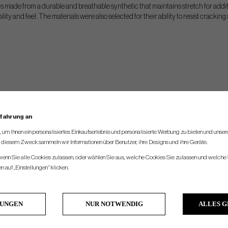
s made from a durable and breathable synthetic that maintains stretch for addit
ity and feel. The materials were also selected for their ability to resist crackin
rfahrung an
um Ihnen ein personalisiertes Einkaufserlebnis und personalisierte Werbung zu bieten und unse
u diesem Zweck sammeln wir Informationen über Benutzer, ihre Designs und ihre Geräte.
 wenn Sie alle Cookies zulassen, oder wählen Sie aus, welche Cookies Sie zulassen und welche 
 auf „Einstellungen“ klicken.
LUNGEN
NUR NOTWENDIG
ALLES 