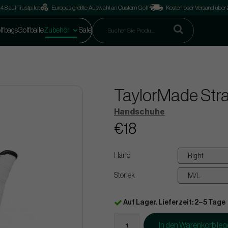
4.8 auf Trustpilot
Europas größte Auswahl an Custom Golf
Kostenloser Versand über
lfbags
Golfbälle
Zubehör
Sale
TaylorMade Strat
Handschuhe
€18
Hand
Storlek
Auf Lager. Lieferzeit: 2–5 Tage
In den Warenkorb le