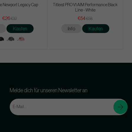
e Newport Legacy Cap
Titleist PRO V1 AIM Performance Black
Line - White
€26
€54
€32
€58
Kaufen
Info
Kaufen
Melde dich für unseren Newsletter an