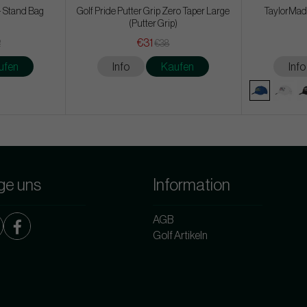
- Stand Bag
Golf Pride Putter Grip Zero Taper Large
TaylorMad
(Putter Grip)
€31
2
€38
ufen
Info
Kaufen
Info
ge uns
Information
AGB
Golf Artikeln