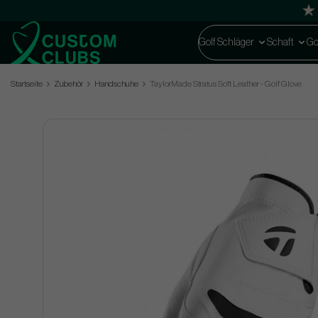
Golf Schläger
Schaft
Go
Startseite
Zubehör
Handschuhe
TaylorMade Stratus Soft Leather - Golf Glove