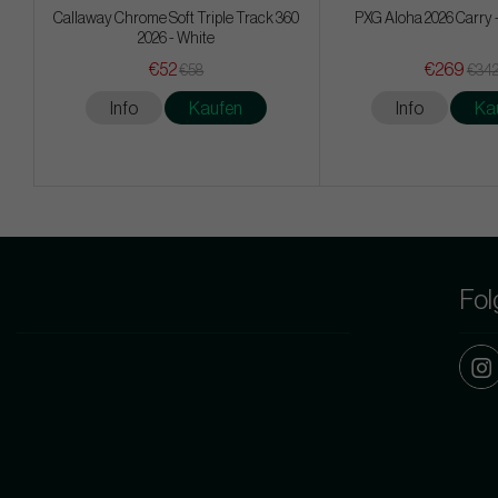
Callaway Chrome Soft Triple Track 360
PXG Aloha 2026 Carry 
2026 - White
€52
€269
€58
€34
Info
Kaufen
Info
Ka
Fol