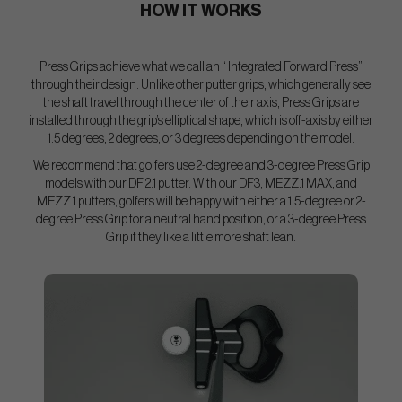
HOW IT WORKS
Press Grips achieve what we call an “ Integrated Forward Press”
through their design. Unlike other putter grips, which generally see
the shaft travel through the center of their axis, Press Grips are
installed through the grip’s elliptical shape, which is off-axis by either
1.5 degrees, 2 degrees, or 3 degrees depending on the model.
We recommend that golfers use 2-degree and 3-degree Press Grip
models with our DF 2.1 putter. With our DF3, MEZZ.1 MAX, and
MEZZ.1 putters, golfers will be happy with either a 1.5-degree or 2-
degree Press Grip for a neutral hand position, or a 3-degree Press
Grip if they like a little more shaft lean.