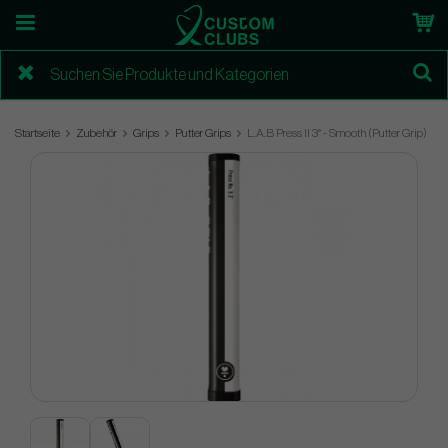
Startseite
Zubehör
Grips
Putter Grips
L.A.B Press II 3° - Smooth (Putter Grip)