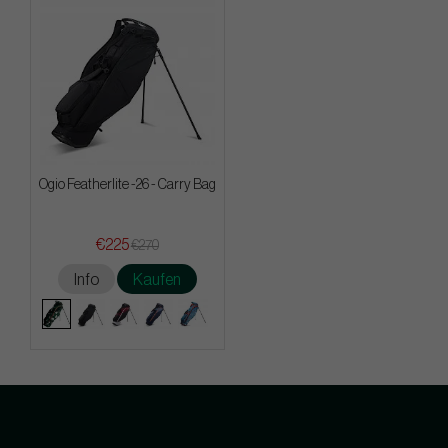
Ogio Featherlite -26 - Carry Bag
€225
€270
Info
Kaufen