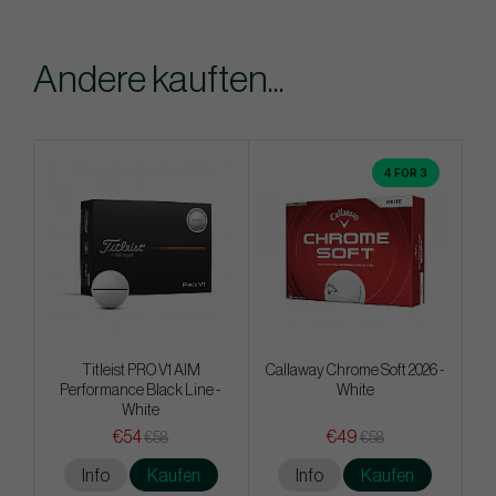
Andere kauften...
4 FOR 3
Titleist PRO V1 AIM
Callaway Chrome Soft 2026 -
Performance Black Line -
White
White
€54
€49
€58
€58
Info
Kaufen
Info
Kaufen