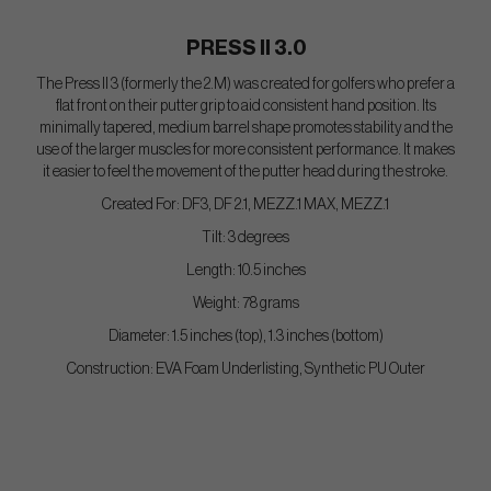
PRESS II 3.0
The Press II 3 (formerly the 2.M) was created for golfers who prefer a
flat front on their putter grip to aid consistent hand position. Its
minimally tapered, medium barrel shape promotes stability and the
use of the larger muscles for more consistent performance. It makes
it easier to feel the movement of the putter head during the stroke.
Created For: DF3, DF 2.1, MEZZ.1 MAX, MEZZ.1
Tilt: 3 degrees
Length: 10.5 inches
Weight: 78 grams
Diameter: 1.5 inches (top), 1.3 inches (bottom)
Construction: EVA Foam Underlisting, Synthetic PU Outer