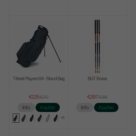
Titleist Players S4 - Stand Bag
BGT Brava
€225
€297
€270
€396
Info
Kaufen
Info
Kaufen
+1