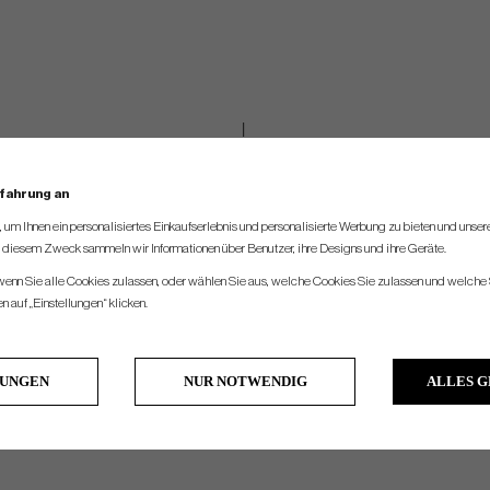
rfahrung an
um Ihnen ein personalisiertes Einkaufserlebnis und personalisierte Werbung zu bieten und unse
u diesem Zweck sammeln wir Informationen über Benutzer, ihre Designs und ihre Geräte.
 wenn Sie alle Cookies zulassen, oder wählen Sie aus, welche Cookies Sie zulassen und welche 
 auf „Einstellungen“ klicken.
LUNGEN
NUR NOTWENDIG
ALLES 