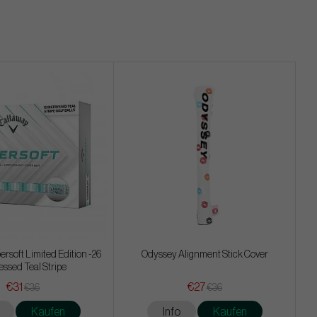
rsoft Limited Edition -26
Odyssey Alignment Stick Cover
essed Teal Stripe
€31
€27
€36
€36
Kaufen
Info
Kaufen