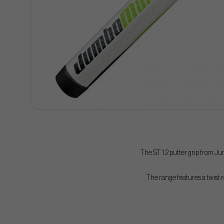
The ST 1.2 putter grip from J
The range features a twist r