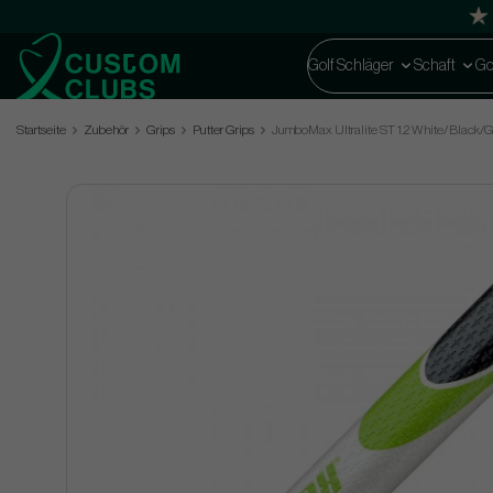
Golf Schläger
Schaft
Go
Startseite
Zubehör
Grips
Putter Grips
JumboMax Ultralite ST 1.2 White/Black/