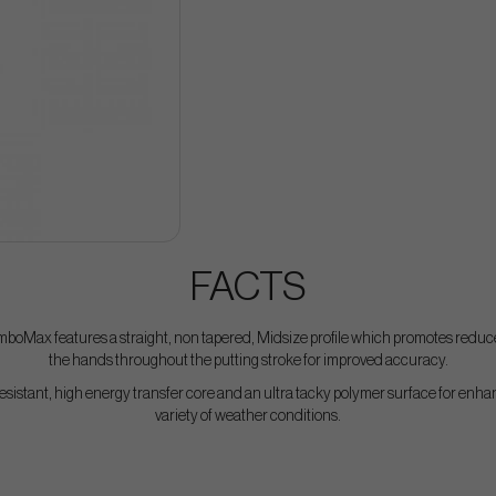
FACTS
umboMax features a straight, non tapered, Midsize profile which promotes reduce
the hands throughout the putting stroke for improved accuracy.
esistant, high energy transfer core and an ultra tacky polymer surface for enhan
variety of weather conditions.