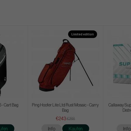
Limited edition
 - Cart Bag
Ping Hoofer Lite Ltd Rust Mosaic - Carry
Callaway Supe
Bag
Distr
€243
€288
ufen
Info
Kaufen
Info