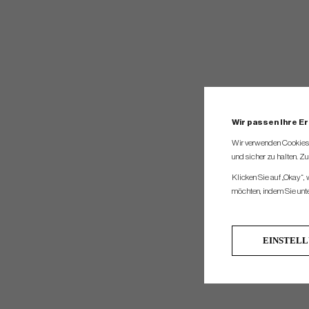
Wir passen Ihre E
Wir verwenden Cookies, 
und sicher zu halten. Z
Klicken Sie auf „Okay“,
möchten, indem Sie unten
EINSTEL