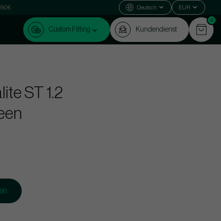
 250€
Deutsch
EUR
0
Custom Fitting
Kundendienst
ite ST 1.2
een
gen