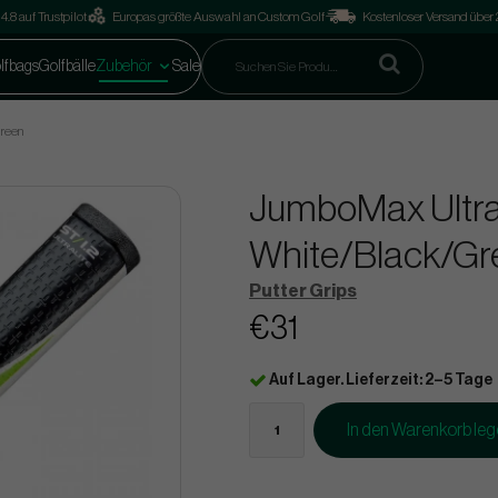
4.8 auf Trustpilot
Europas größte Auswahl an Custom Golf
Kostenloser Versand über
lfbags
Golfbälle
Zubehör
Sale
Green
JumboMax Ultral
White/Black/Gr
Putter Grips
€31
Auf Lager. Lieferzeit: 2–5 Tage
In den Warenkorb le