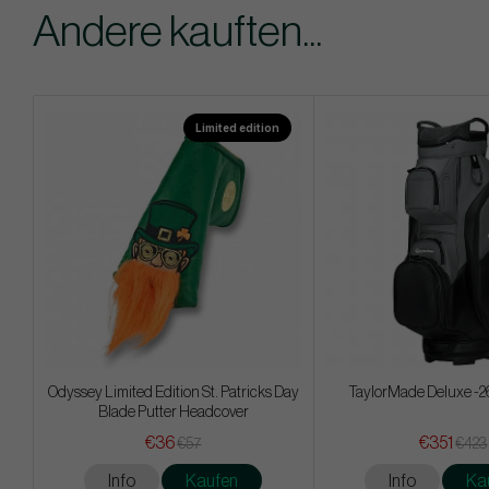
Andere kauften...
Limited edition
Odyssey Limited Edition St. Patricks Day
TaylorMade Deluxe -26
Blade Putter Headcover
€36
€351
€57
€423
Info
Kaufen
Info
Ka