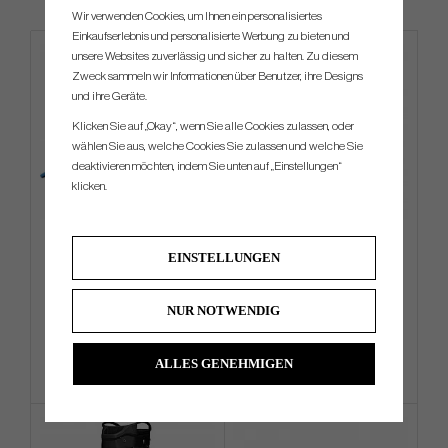
Wir verwenden Cookies, um Ihnen ein personalisiertes
Einkaufserlebnis und personalisierte Werbung zu bieten und
unsere Websites zuverlässig und sicher zu halten. Zu diesem
IN STOCK
Zweck sammeln wir Informationen über Benutzer, ihre Designs
und ihre Geräte.
Klicken Sie auf „Okay“, wenn Sie alle Cookies zulassen, oder
wählen Sie aus, welche Cookies Sie zulassen und welche Sie
deaktivieren möchten, indem Sie unten auf „Einstellungen“
klicken.
Mizuno Crossed Clubs
L.A.B - DF 2.1 (Stock Specs)
EINSTELLUNGEN
Meshback - Brilliant Blue
€18
€432
€31
€477
NUR NOTWENDIG
Info
Kaufen
Info
Kaufen
ALLES GENEHMIGEN