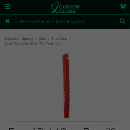
Startseite
Zubehör
Grips
Putter Grips
Evnroll Pistol Grip - Red - 70g (Putter Grip)