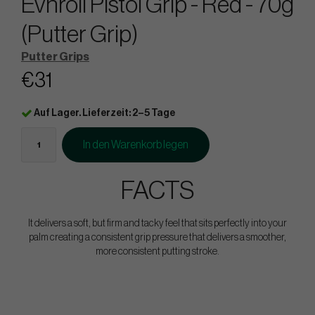
Evnroll Pistol Grip - Red - 70g
(Putter Grip)
Putter Grips
€31
Auf Lager. Lieferzeit: 2–5 Tage
In den Warenkorb legen
FACTS
It delivers a soft, but firm and tacky feel that sits perfectly into your
palm creating a consistent grip pressure that delivers a smoother,
more consistent putting stroke.