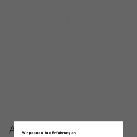
Andere kauften...
Wir passen Ihre Erfahrung an