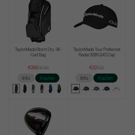
TaylorMade Storm Dry -26 -
TaylorMade Tour Preferred
Cart Bag
Radar 2026 Qi4D Cap
€360
€22
€450
€32
Info
Kaufen
Info
Kaufen