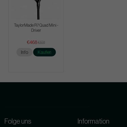
TaylorMade R7 Quad Mini -
Driver
€468
€531
Info
Kaufen
Folge uns
Information